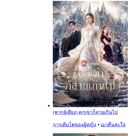
(พากย์เสียง) คุกเข่าก็สายเกินไป
การเติบโตของผู้หญิง
⦁
เอาคืนสะใจ