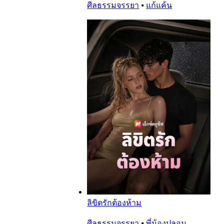
ศีลธรรมจรรยา
⦁
แก้แค้น
ลิขิตรักต้องห้าม
ศีลธรรมจรรยา
⦁
พี่น้องปลอม