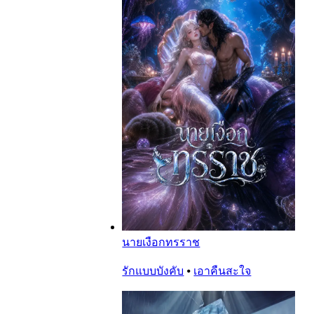
นายเงือกทรราช
รักแบบบังคับ
⦁
เอาคืนสะใจ