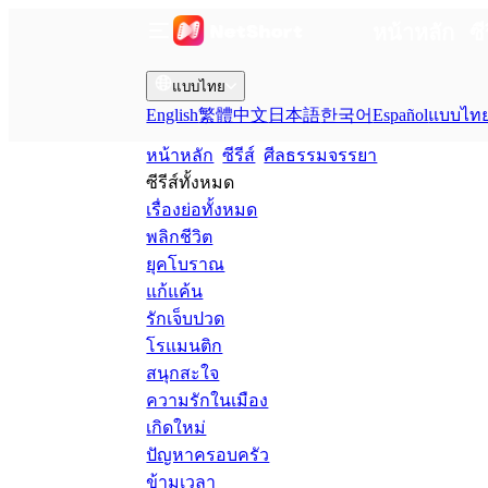
หน้าหลัก
ซี
แบบไทย
English
繁體中文
日本語
한국어
Español
แบบไท
หน้าหลัก
ซีรีส์
ศีลธรรมจรรยา
ซีรีส์ทั้งหมด
เรื่องย่อทั้งหมด
พลิกชีวิต
ยุคโบราณ
แก้แค้น
รักเจ็บปวด
โรแมนติก
สนุกสะใจ
ความรักในเมือง
เกิดใหม่
ปัญหาครอบครัว
ข้ามเวลา