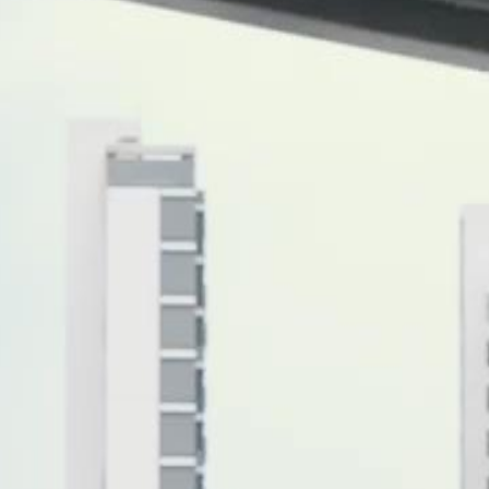
, enquanto Crepúsculo Cortez revela
el aceitará a ajuda de Crepúsculo ou