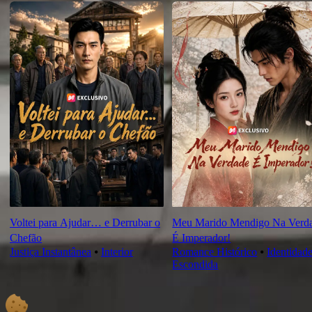
Voltei para Ajudar… e Derrubar o
Meu Marido Mendigo Na Verd
Chefão
É Imperador!
Justiça Instantânea
⦁
Interior
Romance Histórico
⦁
Identidad
Escondida