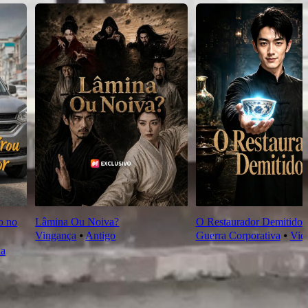
o no
Lâmina Ou Noiva?
O Restaurador Demitido
Vingança
⦁
Antigo
Guerra Corporativa
⦁
Vid
na