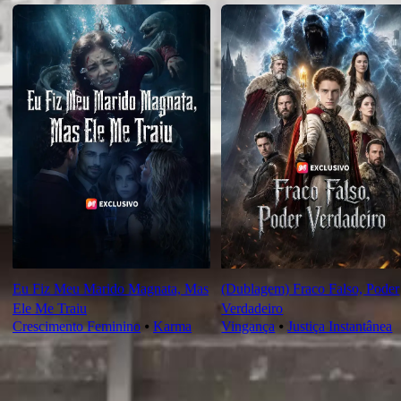
Eu Fiz Meu Marido Magnata, Mas
(Dublagem) Fraco Falso, Poder
Ele Me Traiu
Verdadeiro
Crescimento Feminino
⦁
Karma
Vingança
⦁
Justiça Instantânea
Novas Para Você