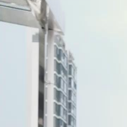
Desbloquear este episódio
Vingando por Ela: Carregando Personalidade Dela
Episódio
30
2.5K
2.9K
Justiça Instantânea
Satisfatório
A Vingança de Crepúsculo
Isabel Barros é presa por seu envolvimento no caso da família Barros
seu plano de vingança e oferece uma aliança inesperada.Será que Isab