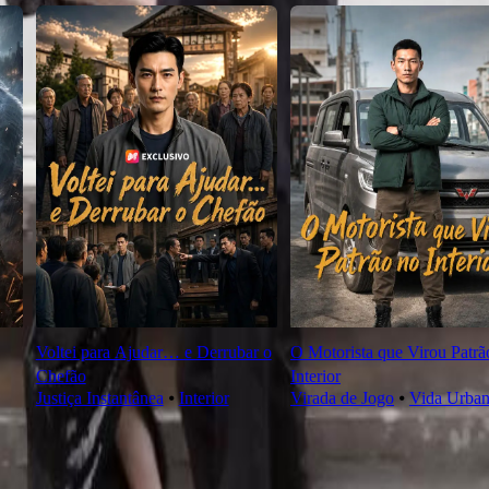
Voltei para Ajudar… e Derrubar o
O Motorista que Virou Patrã
Chefão
Interior
Justiça Instantânea
⦁
Interior
Virada de Jogo
⦁
Vida Urba