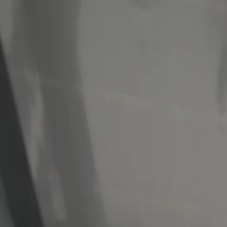
Início
Sér
Português
English
繁體中文
日本語
한국어
Español
แบบไท
Italiano
Deutsch
Français
Türkçe
Melayu
عربي
Tiến
Início
Séries
vingando por ela carregando personalidade dela Episód