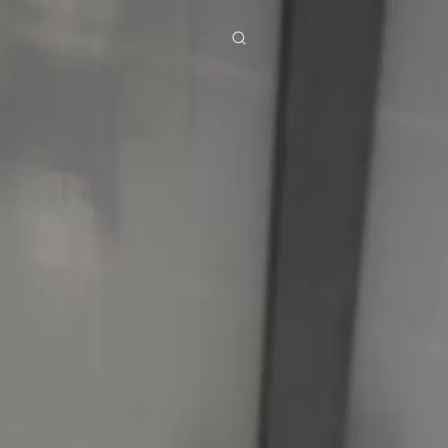
ies
Baixar
Notícias
ย
Bahasa Indonesia
Português
简体中文
g Việt
हिंदी
io 30