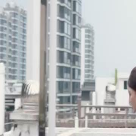
ela também se tornará uma vítima de sua vingança?
Click to copy the link
Click to copy the link
1 - 30
31 - 60
61 -72
Todos os episódios
1
2
3
4
5
6
7
8
9
10
11
12
13
14
15
16
17
18
19
20
21
31
32
33
34
35
36
37
38
39
40
41
42
43
44
45
61
62
63
64
65
66
67
68
69
70
71
72
Recomendado para você