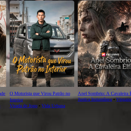
ade
O Motorista que Virou Patrão no
Anel Sombrio: A Cavaleira É
Justiça Instantânea
⦁
Vingan
Interior
e
Virada de Jogo
⦁
Vida Urbana