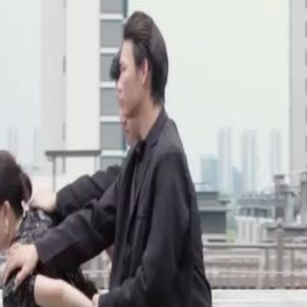
22
23
24
25
26
27
28
29
46
47
48
49
50
51
52
53
54
55
56
57
58
59
60