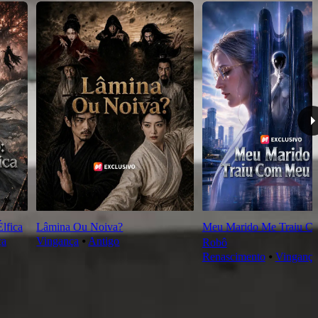
lfica
Lâmina Ou Noiva?
Meu Marido Me Traiu C
ça
Vingança
⦁
Antigo
Robô
Renascimento
⦁
Vingança