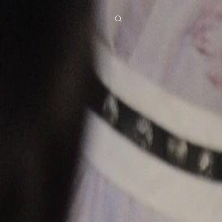
ies
Baixar
Notícias
ย
Bahasa Indonesia
Português
简体中文
g Việt
हिंदी