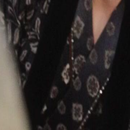
do a provar sua inocência de maneira
ade sobre a conspiração será
46
47
48
49
50
51
52
53
54
55
56
57
58
59
60
76
77
78
79
80