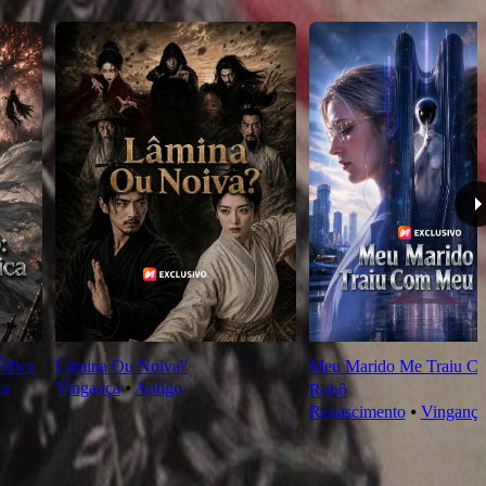
lfica
Lâmina Ou Noiva?
Meu Marido Me Traiu C
ça
Vingança
⦁
Antigo
Robô
Renascimento
⦁
Vingança