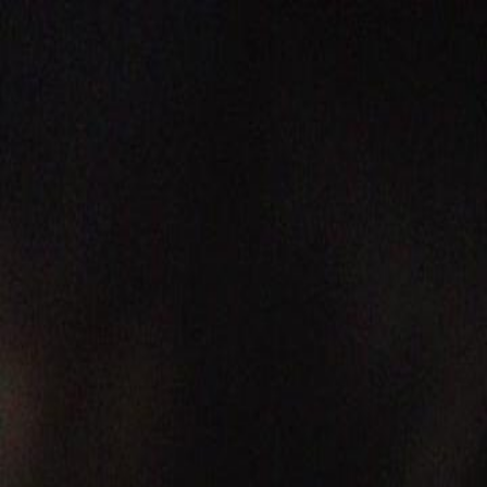
Início
Sér
Português
English
繁體中文
日本語
한국어
Español
แบบไท
Italiano
Deutsch
Français
Türkçe
Melayu
عربي
Tiến
Início
Séries
vingança imperial Episódio 21