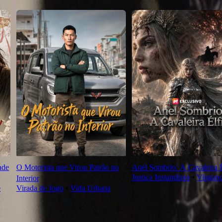
ade
O Motorista que Virou Patrão no
Anel Sombrio: A Cavaleira É
Justiça Instantânea
⦁
Vingan
Interior
e
Virada de Jogo
⦁
Vida Urbana