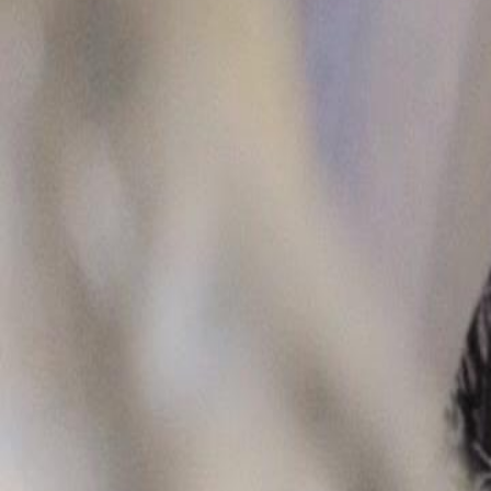
Desbloquear este episódio
Vingança Imperial
Episódio
21
2.6K
2.9K
Intrigas Palacianas
Renascimento
Reviravoltas Constantes
O Envenenamento do Décimo Príncipe
Eliana Flores frustra o plano de Vicente de envenenar o décimo prínc
dentro do palácio. A Lúcia, uma confidente próxima, é acusada de falsi