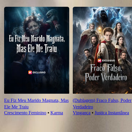
Recomendado para você
Eu Fiz Meu Marido Magnata, Mas
(Dublagem) Fraco Falso, Poder
Ele Me Traiu
Verdadeiro
Crescimento Feminino
⦁
Karma
Vingança
⦁
Justiça Instantânea