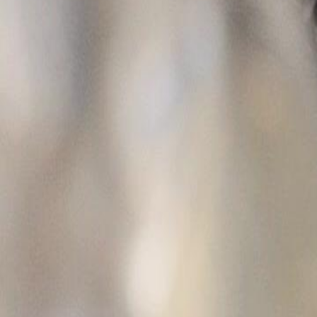
príncipe, levando a uma dramática confrontação onde Vicente é força
chocante.Será que Vicente conseguirá provar sua inocência ou a verd
revelada?
Click to copy the link
Click to copy the link
1 - 30
31 - 60
61 -80
Todos os episódios
1
2
3
4
5
6
7
8
9
10
11
12
13
14
15
16
17
18
19
20
22
23
24
25
26
27
28
29
30
31
32
33
34
35
36
37
38
39
40
41
42
43
44
45
61
62
63
64
65
66
67
68
69
70
71
72
73
74
75