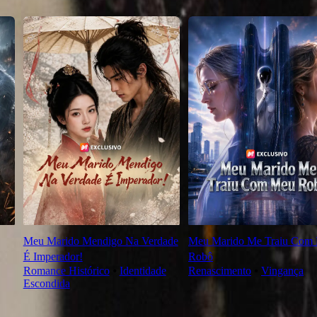
Meu Marido Mendigo Na Verdade
Meu Marido Me Traiu Com
É Imperador!
Robô
Romance Histórico
⦁
Identidade
Renascimento
⦁
Vingança
Escondida