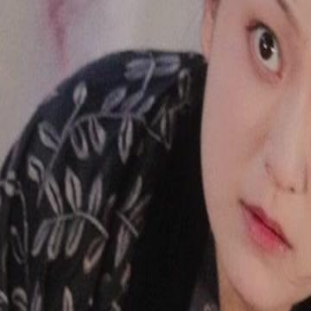
ipe, revelando uma conspiração
ficar ordens e tentar assassinar o