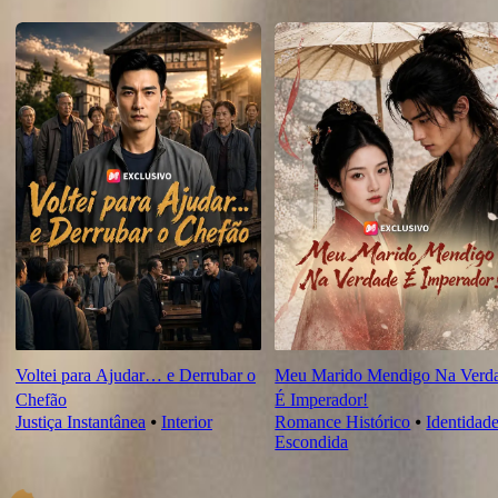
Novas Para Você
Voltei para Ajudar… e Derrubar o
Meu Marido Mendigo Na Verd
Chefão
É Imperador!
Justiça Instantânea
⦁
Interior
Romance Histórico
⦁
Identidad
Escondida