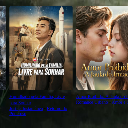
Humilhado pela Família, Livre
Amor Proibido: A Jaula do 
Romance Urbano
⦁
Amor e 
para Sonhar
Justiça Instantânea
⦁
Retorno do
Poderoso