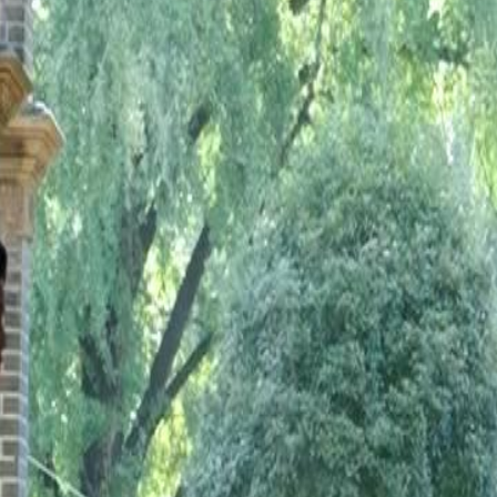
neral revela seus verdadeiros
tre eles é posta à prova com a