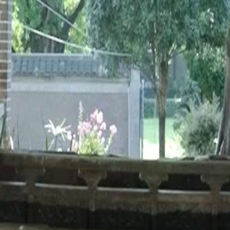
 pai, mostrando um momento de
do General para ser chamado pelo
 Isabela finalmente chamará o
es?
21
22
23
24
25
26
27
28
29
30
46
47
48
49
50
51
52
53
54
55
56
57
58
59
60