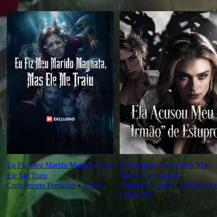
Recomendado para você
Eu Fiz Meu Marido Magnata, Mas
(Dublagem) Ela Acusou Meu
Ele Me Traiu
"Irmão" de Estupro
Crescimento Feminino
⦁
Karma
Romance Urbano
⦁
Reviravolta
Constantes