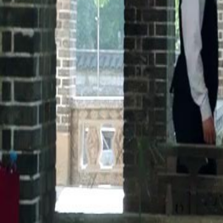
presença de Miguel, que questiona a aceitação do General como seu
vulnerabilidade e amor familiar. O episódio termina com um pedido 
nome, Héllian, indicando um possível recomeço para o casal.Será que
General pelo nome, Héllian, e o que isso significará para o futuro del
Click to copy the link
Click to copy the link
1 - 30
31 - 60
61 -66
Todos os episódios
1
2
3
4
5
6
7
8
9
10
11
12
13
14
15
16
17
18
19
20
31
32
33
34
35
36
37
38
39
40
41
42
43
44
45
61
62
63
64
66