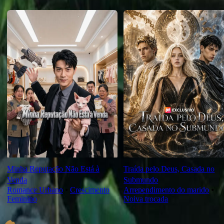
Novas Para Você
Minha Reputação Não Está à
Traída pelo Deus, Casada no
Venda
Submundo
Romance Urbano
⦁
Crescimento
Arrependimento do marido
⦁
Feminino
Noiva trocada