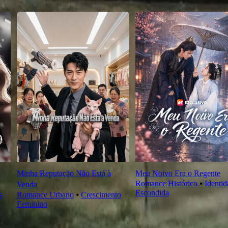
Minha Reputação Não Está à
Meu Noivo Era o Regente
Romance Histórico
⦁
Identi
Venda
Escondida
s
Romance Urbano
⦁
Crescimento
Feminino