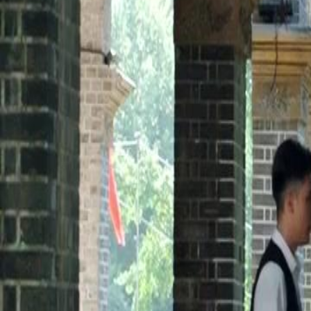
Desbloquear este episódio
Verdades Ocultas
Episódio
65
2.4K
3.1K
Justiça Instantânea
Romance da República
Amor Doloroso
Revelações e Reconciliações
Neste episódio, as verdades ocultas começam a vir à tona quando o Ge
sentimentos por Isabela e seu cuidado ao longo dos anos. A relação en