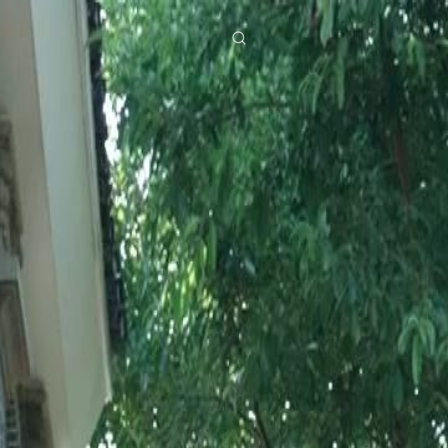
ies
Baixar
Notícias
ย
Bahasa Indonesia
Português
简体中文
g Việt
हिंदी