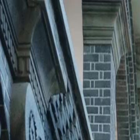
Início
Sér
Português
English
繁體中文
日本語
한국어
Español
แบบไท
Italiano
Deutsch
Français
Türkçe
Melayu
عربي
Tiến
Início
Séries
verdades ocultas Episódio 65