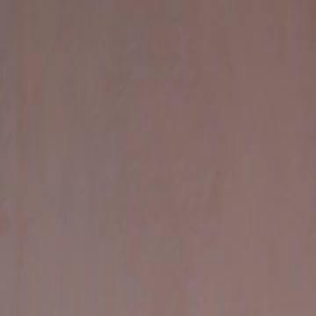
Início
Sér
Português
English
繁體中文
日本語
한국어
Español
แบบไท
Italiano
Deutsch
Français
Türkçe
Melayu
عربي
Tiến
Início
Séries
tarde demais para o amor Episódio 16