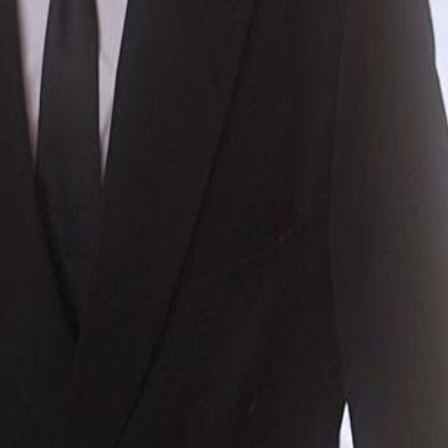
cimento de todos, incluindo Clara,
ver uma crise na filial no exterior,