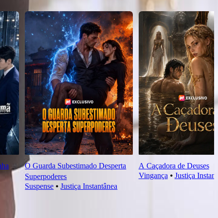
nha
O Guarda Subestimado Desperta
A Caçadora de Deuses
Vingança
⦁
Justiça Instan
Superpoderes
Suspense
⦁
Justiça Instantânea