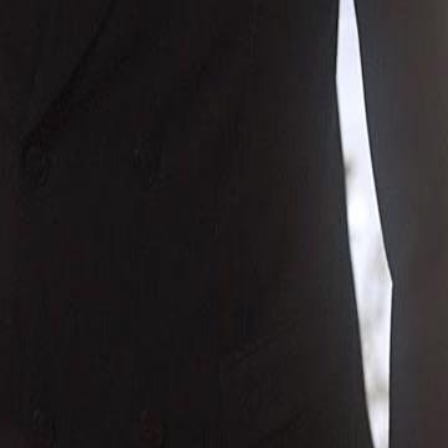
pode mudar tudo.Quem é essa pessoa
ento com Clara?
46
47
48
49
50
51
52
53
54
55
56
57
58
59
60