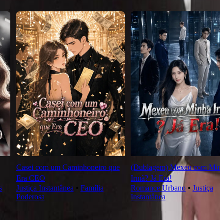
Casei com um Caminhoneiro que
(Dublagem) Mexeu com Mi
Era CEO
Irmã? Já Era!
s
Justiça Instantânea
⦁
Família
Romance Urbano
⦁
Justiça
Poderosa
Instantânea