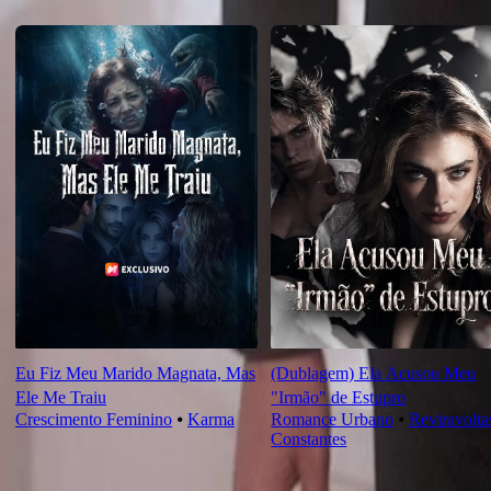
Recomendado para você
Eu Fiz Meu Marido Magnata, Mas
(Dublagem) Ela Acusou Meu
Ele Me Traiu
"Irmão" de Estupro
Crescimento Feminino
⦁
Karma
Romance Urbano
⦁
Reviravolta
Constantes