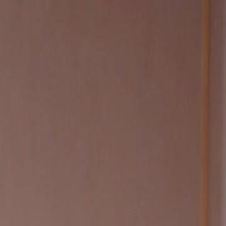
Faça login e comece sua jornada
exclusiva
Login