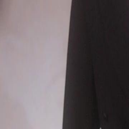
Desbloquear este episódio
Tarde Demais Para o Amor
Episódio
16
3.5K
4.4K
Conflito de Famílias Ricas
Justiça Instantânea
Arrependimento
Revelação Inesperada
Henrique descobre que sua aparente preferência por Lúcia é do conhe
que pode estar se sentindo negligenciada. Enquanto ele parte para resol