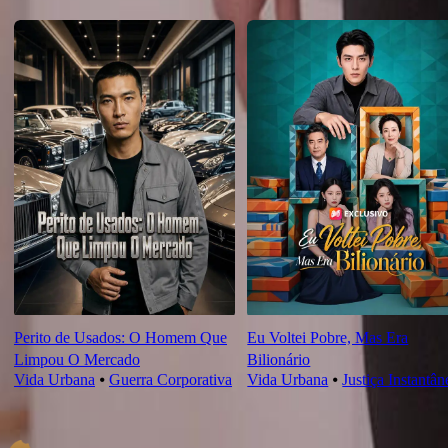
Novas Para Você
Perito de Usados: O Homem Que
Eu Voltei Pobre, Mas Era
Limpou O Mercado
Bilionário
Vida Urbana
⦁
Guerra Corporativa
Vida Urbana
⦁
Justiça Instantân