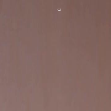
ies
Baixar
Notícias
ย
Bahasa Indonesia
Português
简体中文
g Việt
हिंदी