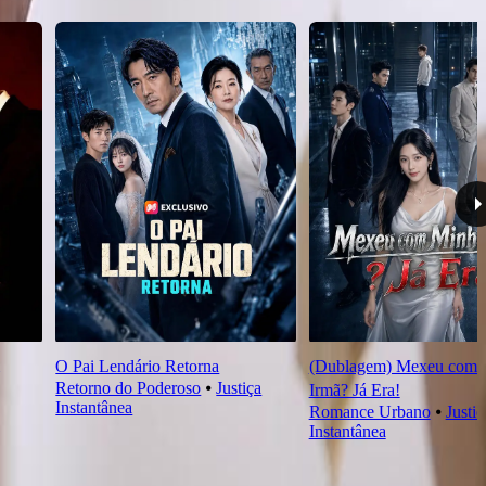
O Pai Lendário Retorna
(Dublagem) Mexeu com 
Retorno do Poderoso
⦁
Justiça
Irmã? Já Era!
Instantânea
Romance Urbano
⦁
Justiç
Instantânea