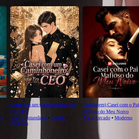
Casei com um Caminhoneiro que
(Dublagem) Casei com o Pai
Era CEO
Mafioso do Meu Noivo
ea
Justiça Instantânea
⦁
Família
Amor forçado
⦁
Moderno
Poderosa