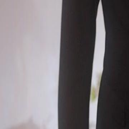
uma figura misteriosa do passado surge, sugerindo um segredo que 
misteriosa do passado de Henrique e como ela afetará seu relacionam
Click to copy the link
Click to copy the link
1 - 30
31 - 60
61 -61
Todos os episódios
1
2
3
4
5
6
7
8
9
10
11
12
13
14
15
17
18
19
20
21
22
23
24
25
26
27
28
29
30
31
32
33
34
35
36
37
38
39
40
41
42
43
44
45
61