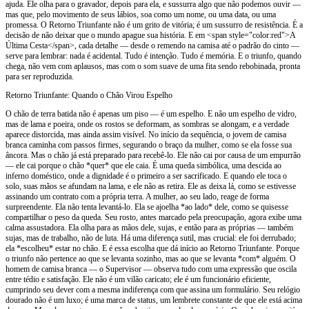
ajuda. Ele olha para o gravador, depois para ela, e sussurra algo que não podemos ouvir —
mas que, pelo movimento de seus lábios, soa como um nome, ou uma data, ou uma
promessa. O Retorno Triunfante não é um grito de vitória; é um sussurro de resistência. É a
decisão de não deixar que o mundo apague sua história. E em <span style="color:red">A
Última Cesta</span>, cada detalhe — desde o remendo na camisa até o padrão do cinto —
serve para lembrar: nada é acidental. Tudo é intenção. Tudo é memória. E o triunfo, quando
chega, não vem com aplausos, mas com o som suave de uma fita sendo rebobinada, pronta
para ser reproduzida.
Retorno Triunfante: Quando o Chão Virou Espelho
O chão de terra batida não é apenas um piso — é um espelho. E não um espelho de vidro,
mas de lama e poeira, onde os rostos se deformam, as sombras se alongam, e a verdade
aparece distorcida, mas ainda assim visível. No início da sequência, o jovem de camisa
branca caminha com passos firmes, segurando o braço da mulher, como se ela fosse sua
âncora. Mas o chão já está preparado para recebê-lo. Ele não cai por causa de um empurrão
— ele cai porque o chão *quer* que ele caia. É uma queda simbólica, uma descida ao
inferno doméstico, onde a dignidade é o primeiro a ser sacrificado. E quando ele toca o
solo, suas mãos se afundam na lama, e ele não as retira. Ele as deixa lá, como se estivesse
assinando um contrato com a própria terra. A mulher, ao seu lado, reage de forma
surpreendente. Ela não tenta levantá-lo. Ela se ajoelha *ao lado* dele, como se quisesse
compartilhar o peso da queda. Seu rosto, antes marcado pela preocupação, agora exibe uma
calma assustadora. Ela olha para as mãos dele, sujas, e então para as próprias — também
sujas, mas de trabalho, não de luta. Há uma diferença sutil, mas crucial: ele foi derrubado;
ela *escolheu* estar no chão. E é essa escolha que dá início ao Retorno Triunfante. Porque
o triunfo não pertence ao que se levanta sozinho, mas ao que se levanta *com* alguém. O
homem de camisa branca — o Supervisor — observa tudo com uma expressão que oscila
entre tédio e satisfação. Ele não é um vilão caricato; ele é um funcionário eficiente,
cumprindo seu dever com a mesma indiferença com que assina um formulário. Seu relógio
dourado não é um luxo; é uma marca de status, um lembrete constante de que ele está acima