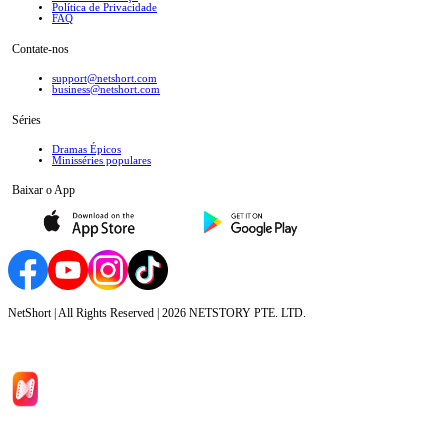
Política de Privacidade
FAQ
Contate-nos
support@netshort.com
business@netshort.com
Séries
Dramas Épicos
Minisséries populares
Baixar o App
NetShort | All Rights Reserved |
2026
NETSTORY PTE. LTD.
Início