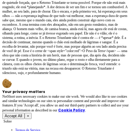
de quietude forçada, que o Retorno Triunfante se torna possível. Porque ele não está mais
reagindo; ele está *planejando*. A dor deixou de ser um fim e se tornou um combustível. A
mulher, ao seu lado, para de chorar. Ela o encara, e pela primeira vez, há esperança em seus
olhos — não a esperança ingênua de que tudo vai melhorar, mas a esperança dura de quem
sabe que, mesmo que o mundo caia, eles ainda podem construir algo novo com os
escombros. A cena termina com eles abraçados, não em um gesto romântico, mas de
aliança. O homem mais velho, de camisa branca, ainda está lá, mas agora ele está de costas,
olhando para longe, como se já tivesse esgotado seu papel. Ele não é o vilão; ele é o
sistema, a rotina, a inércia. E o Retorno Triunfante não é contra ele — é *apesar* dele. É a
decisão de continuar, mesmo quando o chão está molhado de lágrimas e sangue. É a
escolha de levantar, não porque você é forte, mas porque alguém ao seu lado ainda precisa
de você de pé. Esse é o cerne de <span style="color:red">O Peso da Terra</span> — uma
obra que não conta a história de um herói, mas de pessoas que, dia após dia, decidem não
se curvar. E quando o jovem, no último plano, ergue o rosto e olha diretamente para a
câmera, com os olhos cheios de lágrimas secas e determinação fresca, você entende: o
triunfo não está na vitória, mas na recusa em desaparecer. O Retorno Triunfante é
silencioso, sujo, e profundamente humano.
Your privacy matters
NetShort uses necessary cookies to make our site work. We would also like to use cookies
and similar technologies on our sites to personalize content and provide and improve site
features.If you 'Accept all', you allow us and our third-party partners to collect and use your
Cookie Policy
personal irformation as described in our
.
Accept All
×
Sobre
Termos de Serviço