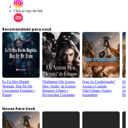
Click to copy the link
Recomendado para você
Eu Fiz Meu Marido
(Dublagem) Ela Acusou
Quer Ar-Condicionado?
Humi
Magnata, Mas Ele Me
Meu "Irmão" de Estupro
Assina o Contrato
Livr
Crescimento Feminino
⦁
Romance Urbano
⦁
Vida Urbana
⦁
Justiça
Just
Traiu
Karma
Reviravoltas Constantes
Instantânea
Ret
Novas Para Você