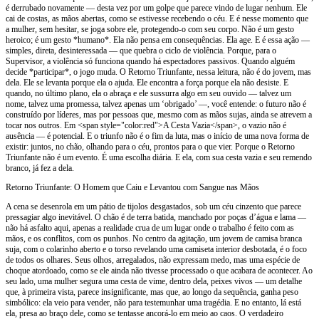
é derrubado novamente — desta vez por um golpe que parece vindo de lugar nenhum. Ele
cai de costas, as mãos abertas, como se estivesse recebendo o céu. E é nesse momento que
a mulher, sem hesitar, se joga sobre ele, protegendo-o com seu corpo. Não é um gesto
heroico; é um gesto *humano*. Ela não pensa em consequências. Ela age. E é essa ação —
simples, direta, desinteressada — que quebra o ciclo de violência. Porque, para o
Supervisor, a violência só funciona quando há espectadores passivos. Quando alguém
decide *participar*, o jogo muda. O Retorno Triunfante, nessa leitura, não é do jovem, mas
dela. Ele se levanta porque ela o ajuda. Ele encontra a força porque ela não desiste. E
quando, no último plano, ela o abraça e ele sussurra algo em seu ouvido — talvez um
nome, talvez uma promessa, talvez apenas um ‘obrigado’ —, você entende: o futuro não é
construído por líderes, mas por pessoas que, mesmo com as mãos sujas, ainda se atrevem a
tocar nos outros. Em <span style="color:red">A Cesta Vazia</span>, o vazio não é
ausência — é potencial. E o triunfo não é o fim da luta, mas o início de uma nova forma de
existir: juntos, no chão, olhando para o céu, prontos para o que vier. Porque o Retorno
Triunfante não é um evento. É uma escolha diária. E ela, com sua cesta vazia e seu remendo
branco, já fez a dela.
Retorno Triunfante: O Homem que Caiu e Levantou com Sangue nas Mãos
A cena se desenrola em um pátio de tijolos desgastados, sob um céu cinzento que parece
pressagiar algo inevitável. O chão é de terra batida, manchado por poças d’água e lama —
não há asfalto aqui, apenas a realidade crua de um lugar onde o trabalho é feito com as
mãos, e os conflitos, com os punhos. No centro da agitação, um jovem de camisa branca
suja, com o colarinho aberto e o torso revelando uma camiseta interior desbotada, é o foco
de todos os olhares. Seus olhos, arregalados, não expressam medo, mas uma espécie de
choque atordoado, como se ele ainda não tivesse processado o que acabara de acontecer. Ao
seu lado, uma mulher segura uma cesta de vime, dentro dela, peixes vivos — um detalhe
que, à primeira vista, parece insignificante, mas que, ao longo da sequência, ganha peso
simbólico: ela veio para vender, não para testemunhar uma tragédia. E no entanto, lá está
ela, presa ao braço dele, como se tentasse ancorá-lo em meio ao caos. O verdadeiro