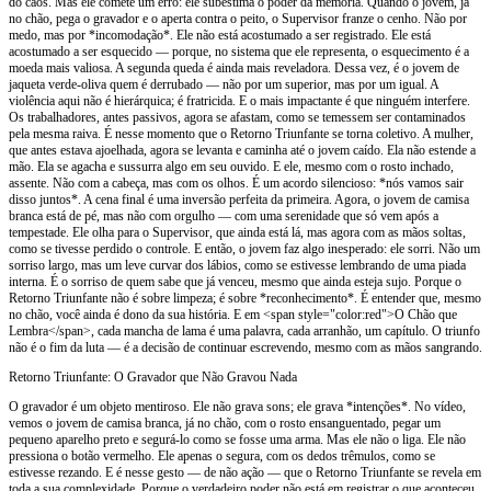
do caos. Mas ele comete um erro: ele subestima o poder da memória. Quando o jovem, já
no chão, pega o gravador e o aperta contra o peito, o Supervisor franze o cenho. Não por
medo, mas por *incomodação*. Ele não está acostumado a ser registrado. Ele está
acostumado a ser esquecido — porque, no sistema que ele representa, o esquecimento é a
moeda mais valiosa. A segunda queda é ainda mais reveladora. Dessa vez, é o jovem de
jaqueta verde-oliva quem é derrubado — não por um superior, mas por um igual. A
violência aqui não é hierárquica; é fratricida. E o mais impactante é que ninguém interfere.
Os trabalhadores, antes passivos, agora se afastam, como se temessem ser contaminados
pela mesma raiva. É nesse momento que o Retorno Triunfante se torna coletivo. A mulher,
que antes estava ajoelhada, agora se levanta e caminha até o jovem caído. Ela não estende a
mão. Ela se agacha e sussurra algo em seu ouvido. E ele, mesmo com o rosto inchado,
assente. Não com a cabeça, mas com os olhos. É um acordo silencioso: *nós vamos sair
disso juntos*. A cena final é uma inversão perfeita da primeira. Agora, o jovem de camisa
branca está de pé, mas não com orgulho — com uma serenidade que só vem após a
tempestade. Ele olha para o Supervisor, que ainda está lá, mas agora com as mãos soltas,
como se tivesse perdido o controle. E então, o jovem faz algo inesperado: ele sorri. Não um
sorriso largo, mas um leve curvar dos lábios, como se estivesse lembrando de uma piada
interna. É o sorriso de quem sabe que já venceu, mesmo que ainda esteja sujo. Porque o
Retorno Triunfante não é sobre limpeza; é sobre *reconhecimento*. É entender que, mesmo
no chão, você ainda é dono da sua história. E em <span style="color:red">O Chão que
Lembra</span>, cada mancha de lama é uma palavra, cada arranhão, um capítulo. O triunfo
não é o fim da luta — é a decisão de continuar escrevendo, mesmo com as mãos sangrando.
Retorno Triunfante: O Gravador que Não Gravou Nada
O gravador é um objeto mentiroso. Ele não grava sons; ele grava *intenções*. No vídeo,
vemos o jovem de camisa branca, já no chão, com o rosto ensanguentado, pegar um
pequeno aparelho preto e segurá-lo como se fosse uma arma. Mas ele não o liga. Ele não
pressiona o botão vermelho. Ele apenas o segura, com os dedos trêmulos, como se
estivesse rezando. E é nesse gesto — de não ação — que o Retorno Triunfante se revela em
toda a sua complexidade. Porque o verdadeiro poder não está em registrar o que aconteceu,