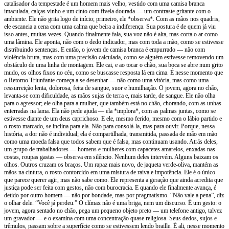
catalisador da tempestade é um homem mais velho, vestido com uma camisa branca
imaculada, calças vinho e um cinto com fivela dourada — um contraste gritante com o
ambiente. Ele não grita logo de início; primeiro, ele *observa*. Com as mãos nos quadris,
ele escaneia a cena com uma calma que beira a indiferença. Sua postura é de quem já viu
isso antes, muitas vezes. Quando finalmente fala, sua voz não é alta, mas corta o ar como
uma lâmina. Ele aponta, não com o dedo indicador, mas com toda a mão, como se estivesse
distribuindo sentenças. E então, o jovem de camisa branca é empurrado — não com
violência bruta, mas com uma precisão calculada, como se alguém estivesse removendo um
obstáculo de uma linha de montagem. Ele cai, e ao tocar o chão, sua boca se abre num grito
mudo, os olhos fixos no céu, como se buscasse resposta lá em cima. É nesse momento que
o Retorno Triunfante começa a se desenhar — não como uma vitória, mas como uma
ressurreição lenta, dolorosa, feita de sangue, suor e humilhação. O jovem, agora no chão,
levanta-se com dificuldade, as mãos sujas de terra e, mais tarde, de sangue. Ele não olha
para o agressor; ele olha para a mulher, que também está no chão, chorando, com as unhas
enterradas na lama. Ela não pede ajuda — ela *implora*, com as palmas juntas, como se
estivesse diante de um deus caprichoso. E ele, mesmo ferido, mesmo com o lábio partido e
o rosto marcado, se inclina para ela. Não para consolá-la, mas para ouvir. Porque, nessa
história, a dor não é individual; ela é compartilhada, transmitida, passada de mão em mão
como uma moeda falsa que todos sabem que é falsa, mas continuam usando. Atrás deles,
um grupo de trabalhadores — homens e mulheres com capacetes amarelos, enxadas nas
costas, roupas gastas — observa em silêncio. Nenhum deles intervém. Alguns baixam os
olhos. Outros cruzam os braços. Um rapaz mais novo, de jaqueta verde-oliva, mantém as
mãos na cintura, o rosto contorcido em uma mistura de raiva e impotência. Ele é o único
que parece querer agir, mas não sabe como. Ele representa a geração que ainda acredita que
justiça pode ser feita com gestos, não com burocracia. E quando ele finalmente avança, é
detido por outro homem — não por bondade, mas por pragmatismo. “Não vale a pena”, diz
o olhar dele. “Você já perdeu.” O clímax não é uma briga, nem um discurso. É um gesto: o
jovem, agora sentado no chão, pega um pequeno objeto preto — um telefone antigo, talvez
um gravador — e o examina com uma concentração quase religiosa. Seus dedos, sujos e
trêmulos, passam sobre a superfície como se estivessem lendo braille. É ali, nesse momento