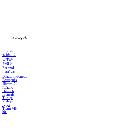
Séries
Baixar
Notícias
Português
English
繁體中文
日本語
한국어
Español
แบบไทย
Bahasa Indonesia
Português
简体中文
Italiano
Deutsch
Français
Türkçe
Melayu
عربي
Tiếng Việt
हिंदी