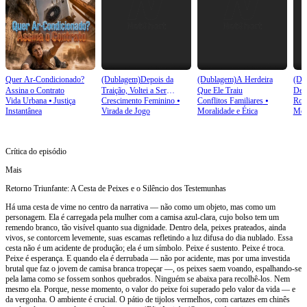
Quer Ar-Condicionado?
(Dublagem)Depois da
(Dublagem)A Herdeira
(Du
Assina o Contrato
Traição, Voltei a Ser
Que Ele Traiu
Des
Vida Urbana
⦁
Justiça
Crescimento Feminino
⦁
Conflitos Familiares
⦁
Rom
Herdeira
Fals
Instantânea
Virada de Jogo
Moralidade e Ética
Mod
Crítica do episódio
Mais
Retorno Triunfante: A Cesta de Peixes e o Silêncio dos Testemunhas
Há uma cesta de vime no centro da narrativa — não como um objeto, mas como um
personagem. Ela é carregada pela mulher com a camisa azul-clara, cujo bolso tem um
remendo branco, tão visível quanto sua dignidade. Dentro dela, peixes prateados, ainda
vivos, se contorcem levemente, suas escamas refletindo a luz difusa do dia nublado. Essa
cesta não é um acidente de produção; ela é um símbolo. Peixe é sustento. Peixe é troca.
Peixe é esperança. E quando ela é derrubada — não por acidente, mas por uma investida
brutal que faz o jovem de camisa branca tropeçar —, os peixes saem voando, espalhando-se
pela lama como se fossem sonhos quebrados. Ninguém se abaixa para recolhê-los. Nem
mesmo ela. Porque, nesse momento, o valor do peixe foi superado pelo valor da vida — e
da vergonha. O ambiente é crucial. O pátio de tijolos vermelhos, com cartazes em chinês