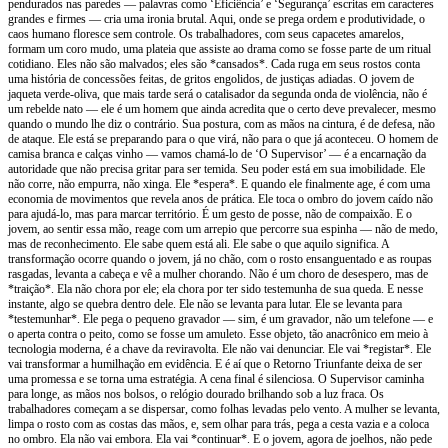
pendurados nas paredes — palavras como ‘Eficiência’ e ‘Segurança’ escritas em caracteres
grandes e firmes — cria uma ironia brutal. Aqui, onde se prega ordem e produtividade, o
caos humano floresce sem controle. Os trabalhadores, com seus capacetes amarelos,
formam um coro mudo, uma plateia que assiste ao drama como se fosse parte de um ritual
cotidiano. Eles não são malvados; eles são *cansados*. Cada ruga em seus rostos conta
uma história de concessões feitas, de gritos engolidos, de justiças adiadas. O jovem de
jaqueta verde-oliva, que mais tarde será o catalisador da segunda onda de violência, não é
um rebelde nato — ele é um homem que ainda acredita que o certo deve prevalecer, mesmo
quando o mundo lhe diz o contrário. Sua postura, com as mãos na cintura, é de defesa, não
de ataque. Ele está se preparando para o que virá, não para o que já aconteceu. O homem de
camisa branca e calças vinho — vamos chamá-lo de ‘O Supervisor’ — é a encarnação da
autoridade que não precisa gritar para ser temida. Seu poder está em sua imobilidade. Ele
não corre, não empurra, não xinga. Ele *espera*. E quando ele finalmente age, é com uma
economia de movimentos que revela anos de prática. Ele toca o ombro do jovem caído não
para ajudá-lo, mas para marcar território. É um gesto de posse, não de compaixão. E o
jovem, ao sentir essa mão, reage com um arrepio que percorre sua espinha — não de medo,
mas de reconhecimento. Ele sabe quem está ali. Ele sabe o que aquilo significa. A
transformação ocorre quando o jovem, já no chão, com o rosto ensanguentado e as roupas
rasgadas, levanta a cabeça e vê a mulher chorando. Não é um choro de desespero, mas de
*traição*. Ela não chora por ele; ela chora por ter sido testemunha de sua queda. E nesse
instante, algo se quebra dentro dele. Ele não se levanta para lutar. Ele se levanta para
*testemunhar*. Ele pega o pequeno gravador — sim, é um gravador, não um telefone — e
o aperta contra o peito, como se fosse um amuleto. Esse objeto, tão anacrônico em meio à
tecnologia moderna, é a chave da reviravolta. Ele não vai denunciar. Ele vai *registar*. Ele
vai transformar a humilhação em evidência. E é aí que o Retorno Triunfante deixa de ser
uma promessa e se torna uma estratégia. A cena final é silenciosa. O Supervisor caminha
para longe, as mãos nos bolsos, o relógio dourado brilhando sob a luz fraca. Os
trabalhadores começam a se dispersar, como folhas levadas pelo vento. A mulher se levanta,
limpa o rosto com as costas das mãos, e, sem olhar para trás, pega a cesta vazia e a coloca
no ombro. Ela não vai embora. Ela vai *continuar*. E o jovem, agora de joelhos, não pede