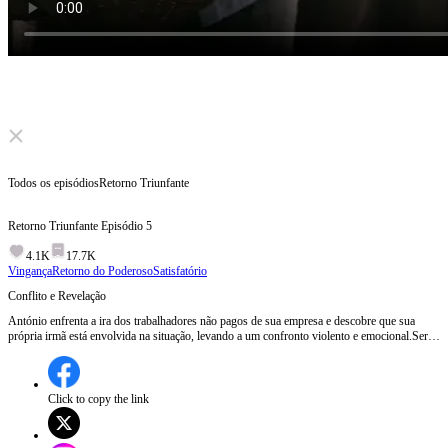
Click to unmute
Todos os episódios
Retorno Triunfante
Retorno Triunfante
Episódio
5
4.1K
17.7K
Vingança
Retorno do Poderoso
Satisfatório
Conflito e Revelação
António enfrenta a ira dos trabalhadores não pagos de sua empresa e descobre que sua
própria irmã está envolvida na situação, levando a um confronto violento e emocional.Será
que António conseguirá resolver a situação e salvar sua irmã?
Click to copy the link