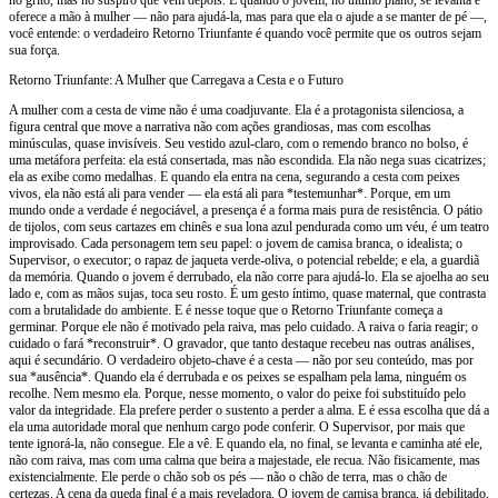
oferece a mão à mulher — não para ajudá-la, mas para que ela o ajude a se manter de pé —,
você entende: o verdadeiro Retorno Triunfante é quando você permite que os outros sejam
sua força.
Retorno Triunfante: A Mulher que Carregava a Cesta e o Futuro
A mulher com a cesta de vime não é uma coadjuvante. Ela é a protagonista silenciosa, a
figura central que move a narrativa não com ações grandiosas, mas com escolhas
minúsculas, quase invisíveis. Seu vestido azul-claro, com o remendo branco no bolso, é
uma metáfora perfeita: ela está consertada, mas não escondida. Ela não nega suas cicatrizes;
ela as exibe como medalhas. E quando ela entra na cena, segurando a cesta com peixes
vivos, ela não está ali para vender — ela está ali para *testemunhar*. Porque, em um
mundo onde a verdade é negociável, a presença é a forma mais pura de resistência. O pátio
de tijolos, com seus cartazes em chinês e sua lona azul pendurada como um véu, é um teatro
improvisado. Cada personagem tem seu papel: o jovem de camisa branca, o idealista; o
Supervisor, o executor; o rapaz de jaqueta verde-oliva, o potencial rebelde; e ela, a guardiã
da memória. Quando o jovem é derrubado, ela não corre para ajudá-lo. Ela se ajoelha ao seu
lado e, com as mãos sujas, toca seu rosto. É um gesto íntimo, quase maternal, que contrasta
com a brutalidade do ambiente. E é nesse toque que o Retorno Triunfante começa a
germinar. Porque ele não é motivado pela raiva, mas pelo cuidado. A raiva o faria reagir; o
cuidado o fará *reconstruir*. O gravador, que tanto destaque recebeu nas outras análises,
aqui é secundário. O verdadeiro objeto-chave é a cesta — não por seu conteúdo, mas por
sua *ausência*. Quando ela é derrubada e os peixes se espalham pela lama, ninguém os
recolhe. Nem mesmo ela. Porque, nesse momento, o valor do peixe foi substituído pelo
valor da integridade. Ela prefere perder o sustento a perder a alma. E é essa escolha que dá a
ela uma autoridade moral que nenhum cargo pode conferir. O Supervisor, por mais que
tente ignorá-la, não consegue. Ele a vê. E quando ela, no final, se levanta e caminha até ele,
não com raiva, mas com uma calma que beira a majestade, ele recua. Não fisicamente, mas
existencialmente. Ele perde o chão sob os pés — não o chão de terra, mas o chão de
certezas. A cena da queda final é a mais reveladora. O jovem de camisa branca, já debilitado,