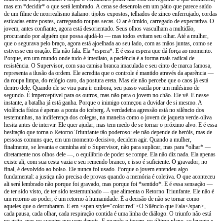
mas em *decidir* o que será lembrado. A cena se desenrola em um pátio que parece saído
de um filme de neorrealismo italiano: tijolos expostos, telhados de zinco enferrujado, cordas
esticadas entre postes, carregando roupas secas. O ar é úmido, carregado de expectativa. O
jovem, antes confiante, agora está desorientado. Seus olhos vasculham a multidão,
procurando por alguém que possa ajudá-lo — mas todos evitam seu olhar. Até a mulher,
que o segurava pelo braço, agora está ajoelhada ao seu lado, com as mãos juntas, como se
estivesse em oração. Ela não fala. Ela *espera*. E é essa espera que dá força ao momento.
Porque, em um mundo onde tudo é imediato, a paciência é a forma mais radical de
resistência. O Supervisor, com sua camisa branca imaculada e seu cinto de marca famosa,
representa a ilusão da ordem. Ele acredita que o controle é mantido através da aparência —
da roupa limpa, do relógio caro, da postura ereta. Mas ele não percebe que o caos já está
dentro dele. Quando ele se vira para ir embora, seu passo vacila por um milésimo de
segundo. É imperceptível para os outros, mas não para o jovem no chão. Ele vê. E nesse
instante, a batalha já está ganha. Porque o inimigo começou a duvidar de si mesmo. A
violência física é apenas a ponta do iceberg. A verdadeira agressão está no silêncio dos
testemunhas, na indiferença dos colegas, na maneira como o jovem de jaqueta verde-oliva
hesita antes de intervir. Ele quer ajudar, mas tem medo de se tornar o próximo alvo. E é essa
hesitação que torna o Retorno Triunfante tão poderoso: ele não depende de heróis, mas de
pessoas comuns que, em um momento decisivo, decidem agir. Quando a mulher,
finalmente, se levanta e caminha até o Supervisor, não para suplicar, mas para *olhar* —
diretamente nos olhos dele —, o equilíbrio de poder se rompe. Ela não diz nada. Ela apenas
existe ali, com sua cesta vazia e seu remendo branco, e isso é suficiente. O gravador, no
final, é devolvido ao bolso. Ele nunca foi usado. Porque o jovem entendeu algo
fundamental: a justiça não precisa de provas quando a memória é coletiva. O que aconteceu
ali será lembrado não porque foi gravado, mas porque foi *sentido*. E é essa sensação —
de ter sido visto, de ter sido testemunhado — que alimenta o Retorno Triunfante. Ele não é
um retorno ao poder; é um retorno à humanidade. É a decisão de não se tornar como
aqueles que o derrubaram. E em <span style="color:red">O Silêncio que Fala</span>,
cada pausa, cada olhar, cada respiração contida é uma linha de diálogo. O triunfo não está
no grito, mas no suspiro que vem depois. E quando o jovem, no último plano, se levanta e