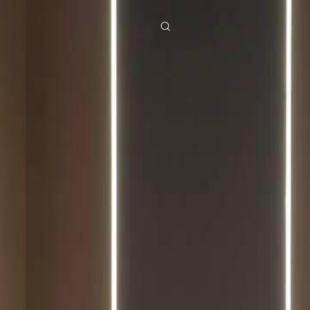
ies
Baixar
Notícias
ย
Bahasa Indonesia
Português
简体中文
g Việt
हिंदी