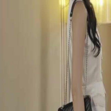
Desbloquear este episódio
Quando a Lua Deixou de Brilhar
Episódio
55
2.5K
3.6K
Retorno do Poderoso
Justiça Instantânea
Arrependimento
A Redenção e a Vingança
Rafael é preso por corrupção e fraude após Arthur entregar provas de 
se arrepende de suas ações e pede Arthur em casamento, tentando se 