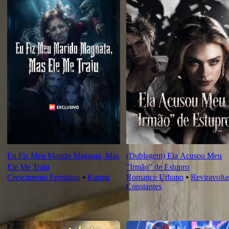
Eu Fiz Meu Marido Magnata, Mas
(Dublagem) Ela Acusou Meu
Ele Me Traiu
"Irmão" de Estupro
Crescimento Feminino
⦁
Karma
Romance Urbano
⦁
Reviravolta
Constantes
Novas Para Você