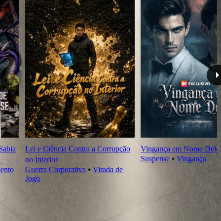
Sabia
Lei e Ciência Contra a Corrupção
Vingança em Nome Dele
Suspense
⦁
Vingança
no Interior
ento
Guerra Corporativa
⦁
Virada de
Jogo