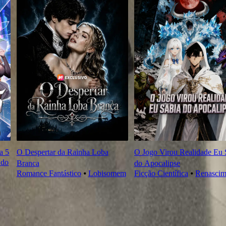
a 5
O Despertar da Rainha Loba
O Jogo Virou Realidade Eu 
 do
Branca
do Apocalipse
Romance Fantástico
⦁
Lobisomem
Ficção Científica
⦁
Renascim