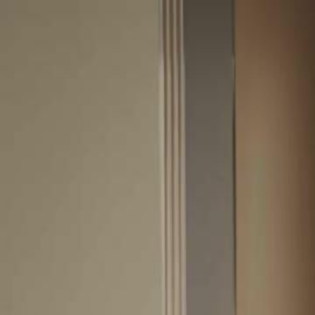
Início
Sér
Português
English
繁體中文
日本語
한국어
Español
แบบไท
Italiano
Deutsch
Français
Türkçe
Melayu
عربي
Tiến
Início
Séries
quando a lua deixou de brilhar Episódio 55