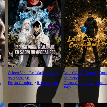
O Jogo Virou Realidade Eu Sabia
Lei e Ciência Contra a Corr
do Apocalipse
no Interior
s
Ficção Científica
⦁
Renascimento
Guerra Corporativa
⦁
Virada
Jogo