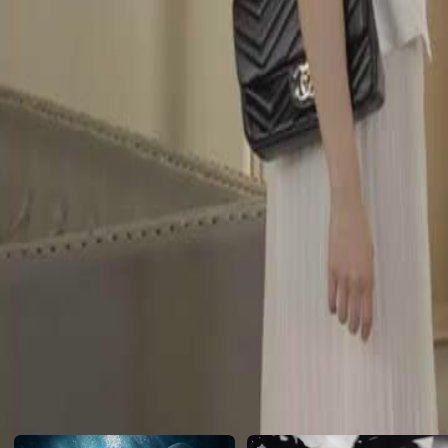
perdeu.Será que Arthur vai aceitar o pedido de casamento de Isabela 
Click to copy the link
Click to copy the link
1 - 30
31 -60
Todos os episódios
1
2
3
4
5
6
7
8
9
10
11
12
13
14
15
16
17
18
19
20
21
22
31
32
33
34
35
36
37
38
39
40
41
42
43
44
45
56
57
58
59
60
Recomendado para você