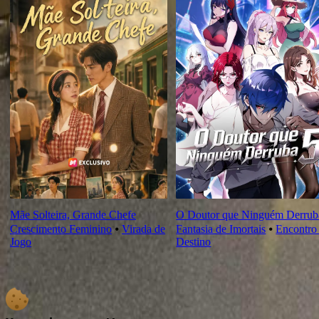
Mãe Solteira, Grande Chefe
O Doutor que Ninguém Derrub
Crescimento Feminino
⦁
Virada de
Fantasia de Imortais
⦁
Encontro
Jogo
Destino