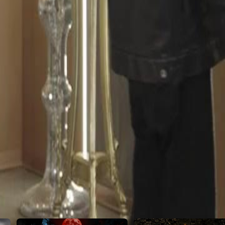
depois de tudo o que aconteceu?
23
24
25
26
27
28
29
30
46
47
48
49
50
51
52
53
54