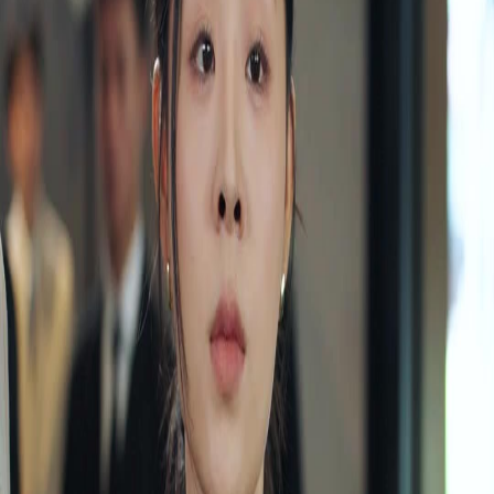
Desbloquear este episódio
Todos os episódios
Pai, Não Esqueça de Me Amar
Pai, Não Esqueça de Me Amar
Episódio
36
2.3K
2.9K
Vingança
Justiça Instantânea
Arrependimento
A Culpa e as Consequências
Ricardo enfrenta a dura realidade de suas ações, sendo confrontado sobre a morte de Ana e
a verdade por trás do filho de Larissa. Sua ganância e traição à ética médica culminam em
um preço doloroso, enquanto Manuela parece sair vitoriosa neste jogo de estratégias.Será
que Ricardo conseguirá lidar com as consequências de suas escolhas ou a família está
definitivamente destruída?