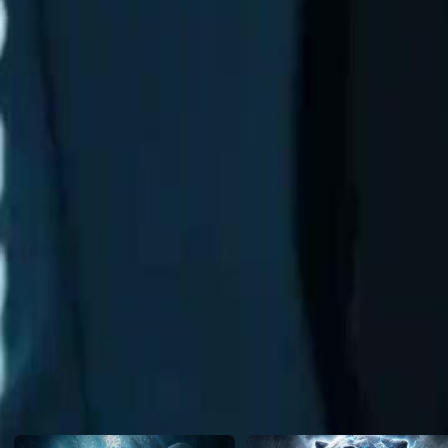
contatos influentes e, por fim,consegue a redenção completa de sua vi
Click to copy the link
Click to copy the link
1 - 30
31 -60
Todos os episódios
1
2
3
4
5
6
7
8
9
10
11
12
13
14
15
16
17
18
19
20
21
31
32
33
34
35
36
37
39
40
41
42
43
44
45
46
47
48
49
50
51
52
53
Recomendado para você