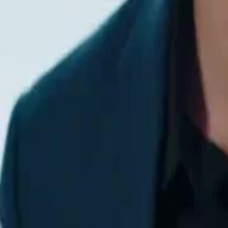
Desbloquear este episódio
Os Olhos Do Destino
Episódio
38
2.9K
3.0K
Fantasia Urbana
Justiça Instantânea
Virada de Jogo
Os Olhos Do Destino
Um homem comum, Estêvão Costa, após ser humilhado pela namorad
de ver através dos objetos. Com essa habilidade, ele supera todos os 