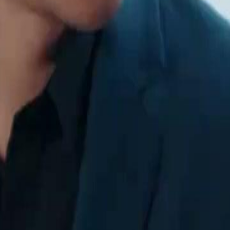
a, ganha inesperadamente o poder
obstáculos, constrói uma rede de