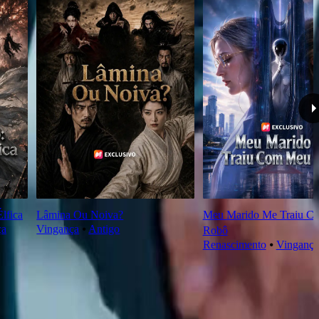
lfica
Lâmina Ou Noiva?
Meu Marido Me Traiu C
ça
Vingança
⦁
Antigo
Robô
Renascimento
⦁
Vingança