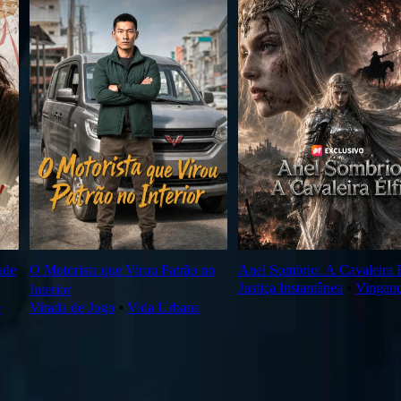
ade
O Motorista que Virou Patrão no
Anel Sombrio: A Cavaleira É
Justiça Instantânea
⦁
Vingan
Interior
e
Virada de Jogo
⦁
Vida Urbana