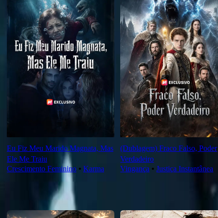
Eu Fiz Meu Marido Magnata, Mas
(Dublagem) Fraco Falso, Poder
Ele Me Traiu
Verdadeiro
Crescimento Feminino
⦁
Karma
Vingança
⦁
Justiça Instantânea
Novas Para Você