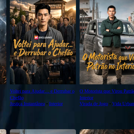
Voltei para Ajudar… e Derrubar o
O Motorista que Virou Patrã
Chefão
Interior
Justiça Instantânea
⦁
Interior
Virada de Jogo
⦁
Vida Urba