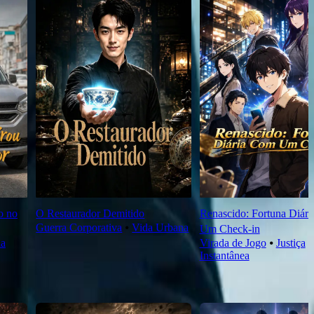
o no
O Restaurador Demitido
Renascido: Fortuna Diár
Guerra Corporativa
⦁
Vida Urbana
Um Check‑in
na
Virada de Jogo
⦁
Justiça
Instantânea