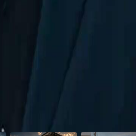
da.
22
23
24
25
26
27
28
29
30
54
55
56
57
58
59
60