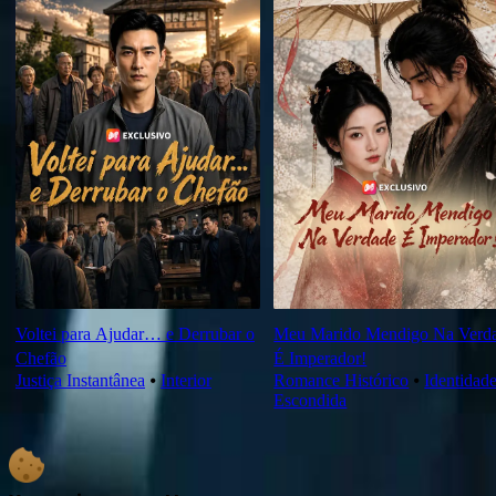
Voltei para Ajudar… e Derrubar o
Meu Marido Mendigo Na Verd
Chefão
É Imperador!
Justiça Instantânea
⦁
Interior
Romance Histórico
⦁
Identidad
Escondida