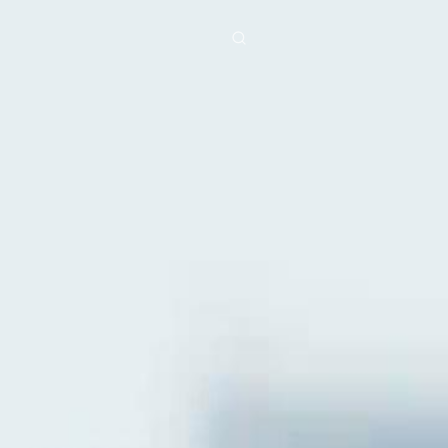
ies
Baixar
Notícias
ย
Bahasa Indonesia
Português
简体中文
g Việt
हिंदी