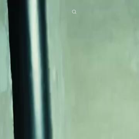
ies
Baixar
Notícias
ย
Bahasa Indonesia
Português
简体中文
g Việt
हिंदी