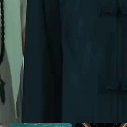
vento.O que acontecerá quando
23
24
25
26
27
28
29
30