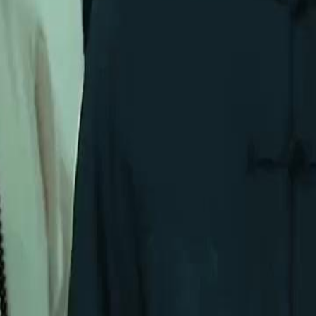
o 'Olho da Fortuna', um poder que
 ele impressiona experts em