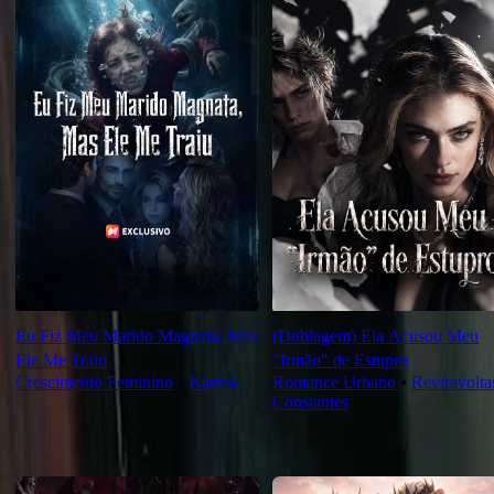
Eu Fiz Meu Marido Magnata, Mas
(Dublagem) Ela Acusou Meu
Ele Me Traiu
"Irmão" de Estupro
Crescimento Feminino
⦁
Karma
Romance Urbano
⦁
Reviravolta
Constantes
Novas Para Você