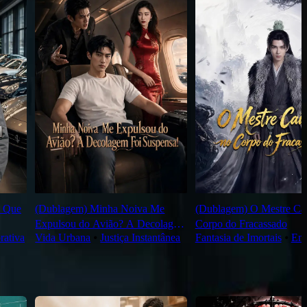
m Que
(Dublagem) Minha Noiva Me
(Dublagem) O Mestre Ca
Expulsou do Avião? A Decolagem
Corpo do Fracassado
rativa
Vida Urbana
⦁
Justiça Instantânea
Fantasia de Imortais
⦁
Emp
Foi Suspensa!