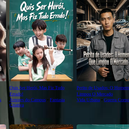
Quis Ser Herói, Mas Fiz Tudo
Perito de Usados: O Home
Errado!
Limpou O Mercado
s
Amores do Campus
⦁
Fantasia
Vida Urbana
⦁
Guerra Corpo
Criativa