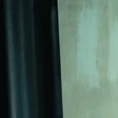
Início
Sér
Português
English
繁體中文
日本語
한국어
Español
แบบไท
Italiano
Deutsch
Français
Türkçe
Melayu
عربي
Tiến
Início
Séries
olho da fortuna Episódio 39