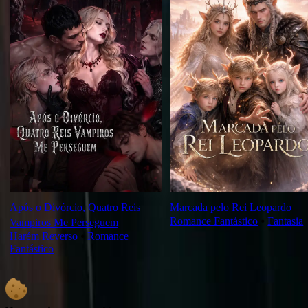
Após o Divórcio, Quatro Reis
Marcada pelo Rei Leopardo
Romance Fantástico
⦁
Fantasia
Vampiros Me Perseguem
Harém Reverso
⦁
Romance
Fantástico