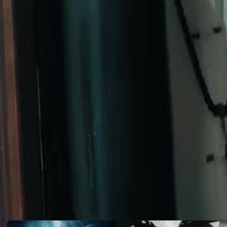
antiguidades com sua habilidade e é convidado para um importante e
Rafael for ao banquete de aniversário do Sr. Carlos Ribeiro?
Click to copy the link
Click to copy the link
1 - 30
31 -54
Todos os episódios
1
2
3
4
5
6
7
8
9
10
11
12
13
14
15
16
17
18
19
20
21
22
31
32
33
34
35
36
37
38
40
41
42
43
44
45
46
47
48
49
50
51
52
53
54
Recomendado para você