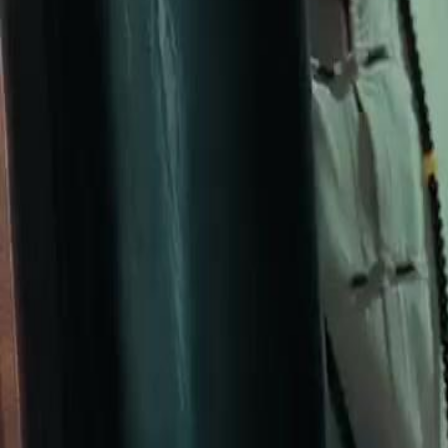
Desbloquear este episódio
Olho da Fortuna
Episódio
39
3.1K
4.0K
Fantasia Criativa
Poderes Especiais
Virada de Jogo
O Poder da Sorte
Rafael Moreira, após uma série de fracassos, acidentalmente adquire 
lhe permite ver o verdadeiro valor de todas as coisas. Neste episódio,