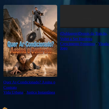
Novas Para Você
(Dublagem)Depois da Traição,
Voltei a Ser Herdeira
Crescimento Feminino
⦁
Virada
Jogo
Quer Ar-Condicionado? Assina o
Contrato
Vida Urbana
⦁
Justiça Instantânea