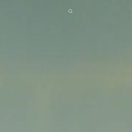
ies
Baixar
Notícias
ย
Bahasa Indonesia
Português
简体中文
g Việt
हिंदी