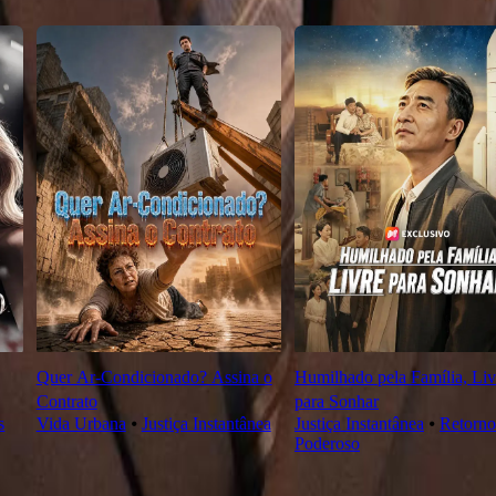
Quer Ar-Condicionado? Assina o
Humilhado pela Família, Liv
Contrato
para Sonhar
s
Vida Urbana
⦁
Justiça Instantânea
Justiça Instantânea
⦁
Retorno
Poderoso