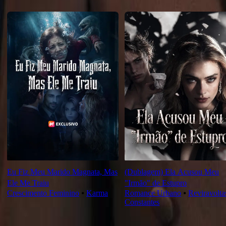
Recomendado para você
Eu Fiz Meu Marido Magnata, Mas
(Dublagem) Ela Acusou Meu
Ele Me Traiu
"Irmão" de Estupro
Crescimento Feminino
⦁
Karma
Romance Urbano
⦁
Reviravolta
Constantes