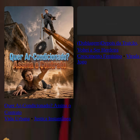
Novas Para Você
(Dublagem)Depois da Traição,
Voltei a Ser Herdeira
Crescimento Feminino
⦁
Virada
Jogo
Quer Ar-Condicionado? Assina o
Contrato
Vida Urbana
⦁
Justiça Instantânea