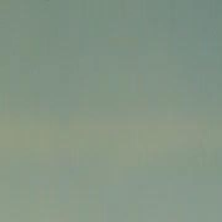
Início
Sér
Português
English
繁體中文
日本語
한국어
Español
แบบไท
Italiano
Deutsch
Français
Türkçe
Melayu
عربي
Tiến
Início
Séries
o guarda costas da bela é demais Episódio 32