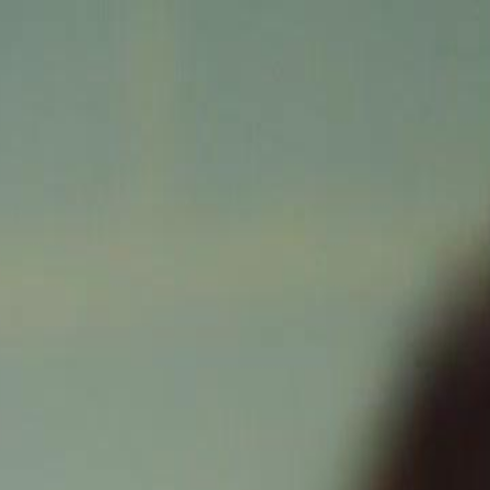
Faça login e comece sua jornada
exclusiva
Login