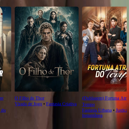
re
O Filho de Thor
(Dublagem) Fortuna Atra
Virada de Jogo
⦁
Fantasia Criativa
Tempo
 do
Fantasia Urbana
⦁
Justiça
Instantânea