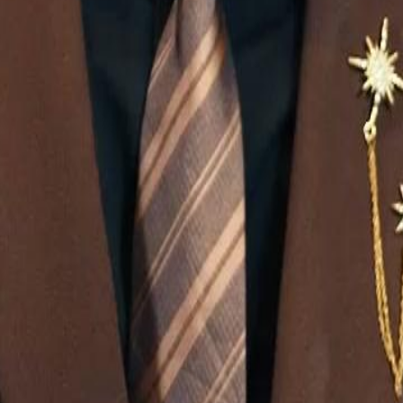
ões e ameaças. Mas o passado de
ão a batalha, mas a guerra pela
23
24
25
26
27
28
29
30
48
49
50
51
52
53
54
55
56
57
58
59
60