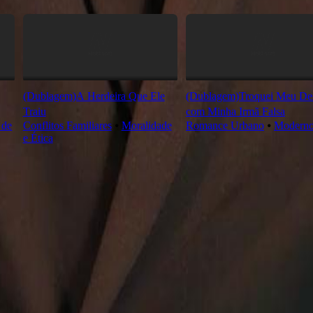
(Dublagem)A Herdeira Que Ele
(Dublagem)Troquei Meu Des
Traiu
com Minha Irmã Falsa
 de
Conflitos Familiares
⦁
Moralidade
Romance Urbano
⦁
Modern
e Ética