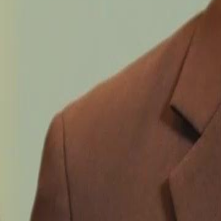
Desbloquear este episódio
O Guarda-Costas da Bela​ é Demais
Episódio
32
3.4K
4.8K
Campus
Vingança
Justiça Instantânea
O Guarda-Costas da Bela​ é Demais
Jéssica Rios, a Bela Jéssica da Universidade Sul, vira alvo por causa
Controlada de sua mãe, Sônia Ferrão. Para protegê-la, entra Lorenzo