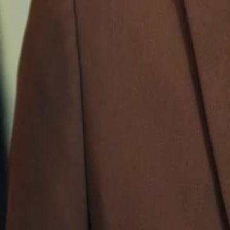
começou com conflito e desconfiança, vira uma parceria contra traiç
Lorenzo esconde um segredo ligado ao destino de Jéssica. Eles vencer
sobrevivência e pelo amor está só começando...
Click to copy the link
Click to copy the link
1 - 30
31 - 60
61 -67
Todos os episódios
1
2
3
4
5
6
7
8
9
10
11
12
13
14
15
16
17
18
19
20
21
22
31
33
34
35
36
37
38
39
40
41
42
43
44
45
46
47
61
62
63
64
65
66
67