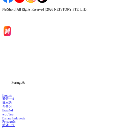
NetShort | All Rights Reserved |
2026
NETSTORY PTE. LTD.
Início
Séries
Baixar
Notícias
Português
English
繁體中文
日本語
한국어
Español
แบบไทย
Bahasa Indonesia
Português
简体中文