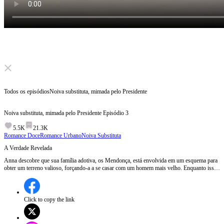
Click to unmute
Todos os episódios
Noiva substituta, mimada pelo Presidente
Noiva substituta, mimada pelo Presidente
Episódio
3
5.5K
21.3K
Romance Doce
Romance Urbano
Noiva Substituta
A Verdade Revelada
Anna descobre que sua família adotiva, os Mendonça, está envolvida em um esquema para
obter um terreno valioso, forçando-a a se casar com um homem mais velho. Enquanto isso,
o presidente Brito, após uma noite acidental com Anna, investiga seu passado e descobre a
trama dos Mendonça, decidindo observar de perto seus movimentos.O que o presidente
Brito fará quando descobrir que Anna é a peça-chave no plano dos Mendonça?
Click to copy the link