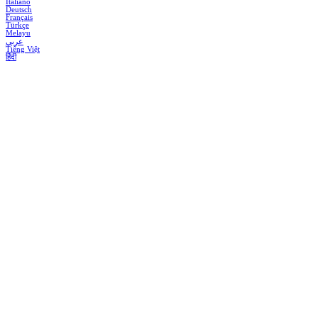
Italiano
Deutsch
Français
Türkçe
Melayu
عربي
Tiếng Việt
हिंदी