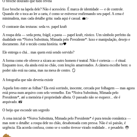
O broche dourado que tudo revela
Esse broche na lapela dele? Não é acessório. É marca de identidade — e de controle.
Quando ele o toca ao ler a carta, é como se estivesse reafirmando seu papel. A cena é
minimalista, mas cada detalhe grita: nada aqui é casual. 💼✨
O contraste das texturas: seda vs. papel kraft
A roupa dela — seda preta, frágil; a pasta — papel kraft, rústico. Um símbolo perfeito da
dualidade em *Noiva Substituta, Mimada pelo Presidente*: luxo e manipulação, desejo e
documento. Até o tecido conta história. 📜🖤
Ele entrega o chá... mas quem está sendo servido?
A forma como ele oferece a xícara ao outro homem é teatral. Não é cortesia — é ritual.
Enquanto isso, ela ainda está no chão, com lençóis amarrotados. A câmera escolhe bem: o
poder não está na cama, mas na mesa de centro. 🪞
A fotografia que não deveria existir
Aquela foto entre as folhas? Ela está sorrindo, inocente, cercada por folhagem — mas agora
está presa num arquivo com selo vermelho. Em *Noiva Substituta, Mimada pelo
Presidente*, até a memória é propriedade alheia. O passado não se esquece... ele é
arquivado. 📸
O beijo que esconde um segredo
A cena inicial de *Noiva Substituta, Mimada pelo Presidente* é pura tensão romântica —
mas note o detalhe: a roupa dele no chão, desabotoada com pressa. Não é só paixão, é
urgência. Ela acorda confusa, como se o sonho tivesse virado realidade... e pesadelo. 😳