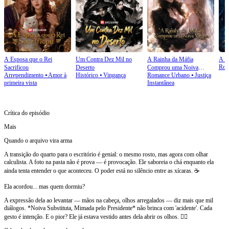
A Esposa que o Rei
Um Contra Dez Mil no
A Rainha da Máfia
A P
Rom
Sacrificou
Deserto
Comprou uma Noiva
Arrependimento
⦁
Amor à
Histórico
⦁
Vingança
Romance Urbano
⦁
Justiça
Virgem
primeira vista
Instantânea
Crítica do episódio
Mais
Quando o arquivo vira arma
A transição do quarto para o escritório é genial: o mesmo rosto, mas agora com olhar
calculista. A foto na pasta não é prova — é provocação. Ele saboreia o chá enquanto ela
ainda tenta entender o que aconteceu. O poder está no silêncio entre as xícaras. ☕
Ela acordou... mas quem dormiu?
A expressão dela ao levantar — mãos na cabeça, olhos arregalados — diz mais que mil
diálogos. *Noiva Substituta, Mimada pelo Presidente* não brinca com 'acidente'. Cada
gesto é intenção. E o pior? Ele já estava vestido antes dela abrir os olhos. 🕵️‍♀️