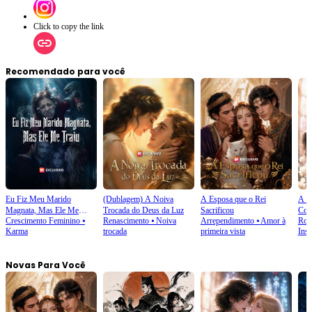
Click to copy the link
Recomendado para você
Eu Fiz Meu Marido
(Dublagem) A Noiva
A Esposa que o Rei
A R
Magnata, Mas Ele Me
Trocada do Deus da Luz
Sacrificou
Com
Crescimento Feminino
⦁
Renascimento
⦁
Noiva
Arrependimento
⦁
Amor à
Rom
Traiu
Vir
Karma
trocada
primeira vista
Inst
Novas Para Você