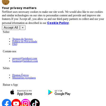
Your privacy matters
NetShort uses necessary cookies to make our site work. We would also like to use cookies
and similar technologies on our sites to personalize content and provide and improve site
features.If you 'Accept all', you allow us and our third-party partners to collect and use your
Cookie Policy
personal irformation as described in our
.
Accept All
×
Sobre
Termos de Serviço
Política de Privacidade
FAQ
Contate-nos
support@netshort.com
business@netshort.com
Séries
Dramas Épicos
Minisséries populares
Baixar o App