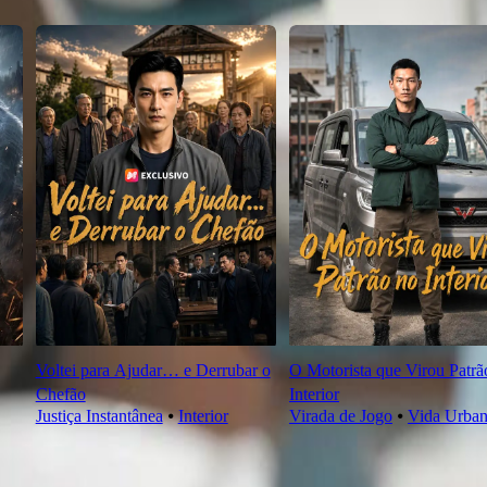
Voltei para Ajudar… e Derrubar o
O Motorista que Virou Patrã
Chefão
Interior
Justiça Instantânea
⦁
Interior
Virada de Jogo
⦁
Vida Urba