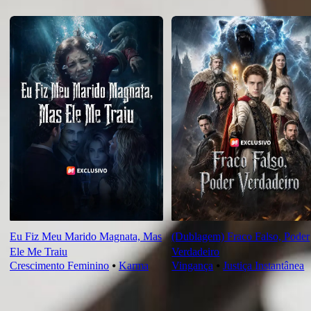
Recomendado para você
Eu Fiz Meu Marido Magnata, Mas
(Dublagem) Fraco Falso, Poder
Ele Me Traiu
Verdadeiro
Crescimento Feminino
⦁
Karma
Vingança
⦁
Justiça Instantânea