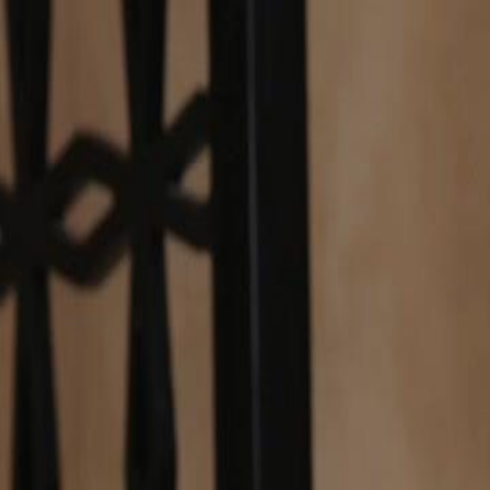
Início
Sér
Português
English
繁體中文
日本語
한국어
Español
แบบไท
Italiano
Deutsch
Français
Türkçe
Melayu
عربي
Tiến
Início
Séries
eu o mestre das ações Episódio 59