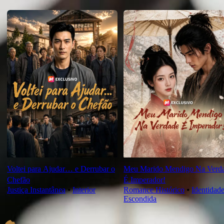
Novas Para Você
Voltei para Ajudar… e Derrubar o
Meu Marido Mendigo Na Verd
Chefão
É Imperador!
Justiça Instantânea
⦁
Interior
Romance Histórico
⦁
Identidad
Escondida