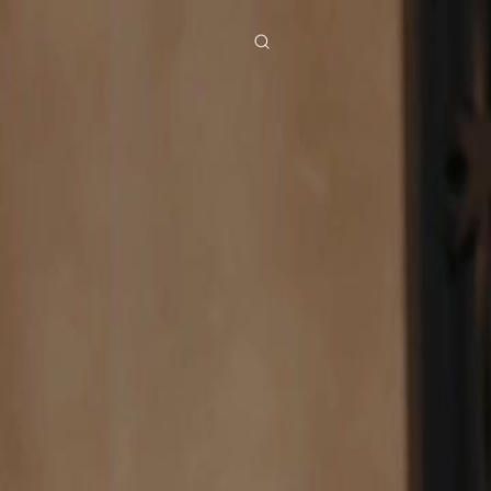
ies
Baixar
Notícias
ย
Bahasa Indonesia
Português
简体中文
g Việt
हिंदी