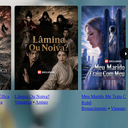
lfica
Lâmina Ou Noiva?
Meu Marido Me Traiu C
ça
Vingança
⦁
Antigo
Robô
Renascimento
⦁
Vingança