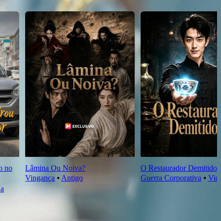
o no
Lâmina Ou Noiva?
O Restaurador Demitido
Vingança
⦁
Antigo
Guerra Corporativa
⦁
Vid
na