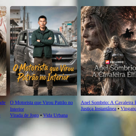
ade
O Motorista que Virou Patrão no
Anel Sombrio: A Cavaleira É
Justiça Instantânea
⦁
Vingan
Interior
e
Virada de Jogo
⦁
Vida Urbana