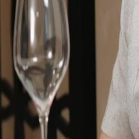
Desbloquear este episódio
Eu, o Mestre das Ações?​!
Episódio
59
2.2K
2.7K
Fantasia Urbana
Satisfatório
Amores do Campus
A Verdade Revelada
Miguel é exposto como um estagiário sem dinheiro pela mãe de Tatiane
extravagâncias. No entanto, quando a conta do restaurante chega a um