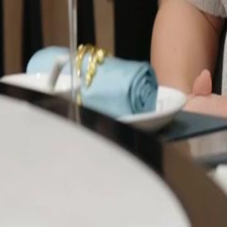
surpreende a todos ao insistir em pagar.Será que Miguel realmente te
mil reais?
Click to copy the link
Click to copy the link
1 - 30
31 - 60
61 -66
Todos os episódios
1
2
3
4
5
6
7
8
9
10
11
12
13
14
15
16
17
18
19
2
31
32
33
34
35
36
37
38
39
40
41
42
43
44
45
60
61
62
63
64
65
66