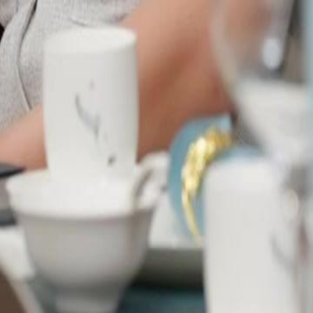
m dinheiro para pagar a conta de 127
0
21
22
23
24
25
26
27
28
29
30
46
47
48
49
50
51
52
53
54
55
56
57
58