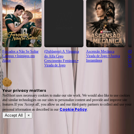
Forçados a Não Se Soltar
(Dublagem) A Vingança
Ascensão Mecânica
(Du
Campus
⦁
Inimigos em
Virada de Jogo
⦁
Justiça
do Alfa Cego
Srt
Amor
Instantânea
Crescimento Feminino
⦁
Cre
Virada de Jogo
Vir
Your privacy matters
NetShort uses necessary cookies to make our site work. We would also like to use cookies
and similar technologies on our sites to personalize content and provide and improve site
features.If you 'Accept all', you allow us and our third-party partners to collect and use your
Cookie Policy
personal irformation as described in our
.
Accept All
×
Sobre
Termos de Serviço
Política de Privacidade