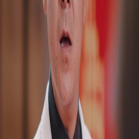
Desbloquear este episódio
Todos os episódios
Em Nome da Herdeira
Em Nome da Herdeira
Episódio
7
2.4K
2.8K
Heroína Forte
Arrependimento
Karma
O Confronto da Verdade
Sofia desafia os supostos pais biológicos do irmão, expondo sua ausência durante sua
criação e questionando suas verdadeiras intenções ao reaparecerem agora que ele é bem-
sucedido.Será que os pais biológicos conseguirão provar seu amor verdadeiro ou suas
intenções serão reveladas como interesseiras?