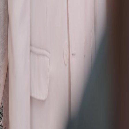
Séries
Baixar
Notícias
Português
English
繁體中文
日本語
한국어
Español
แบบไทย
Bahasa Indonesia
Português
简体中文
Italiano
Deutsch
Français
Türkçe
Melayu
عربي
Tiếng Việt
हिंदी