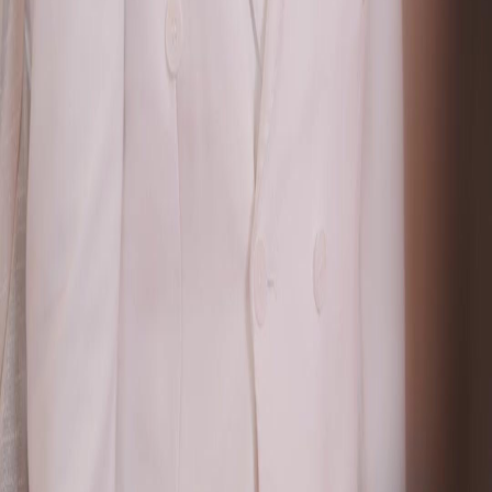
FAQ
Contate-nos
support@netshort.com
business@netshort.com
Séries
Dramas Épicos
Minisséries populares
Baixar o App
NetShort | All Rights Reserved |
2026
NETSTORY PTE. LTD.
Início