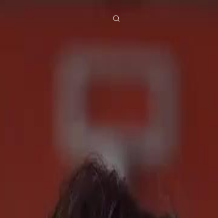
ies
Baixar
Notícias
ย
Bahasa Indonesia
Português
简体中文
g Việt
हिंदी
eça Episódio 55