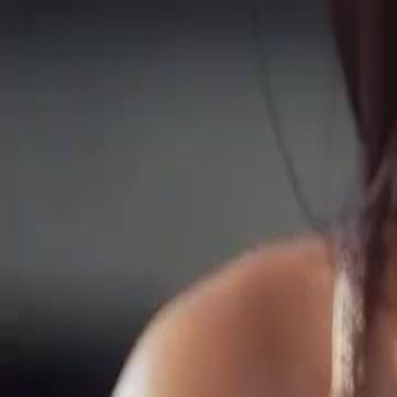
Desbloquear este episódio
(Dublagem)Grávida dos Gêmeos do Bilionário, O Amor Começa
Epi
206.6K
596.3K
Romance Doce
Romance Urbano
Amor Mútuo
Confronto Perigoso
Bella é sequestrada por Elsa, que revela seu plano de forçá-la a abort
conexão com a família Norman.Será que Bella conseguirá escapar das 