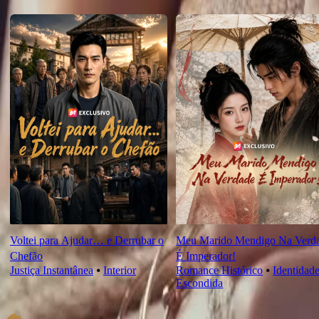
Novas Para Você
Voltei para Ajudar… e Derrubar o
Meu Marido Mendigo Na Verd
Chefão
É Imperador!
Justiça Instantânea
⦁
Interior
Romance Histórico
⦁
Identidad
Escondida