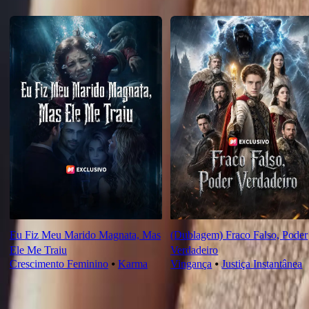
Recomendado para você
Eu Fiz Meu Marido Magnata, Mas
(Dublagem) Fraco Falso, Poder
Ele Me Traiu
Verdadeiro
Crescimento Feminino
⦁
Karma
Vingança
⦁
Justiça Instantânea