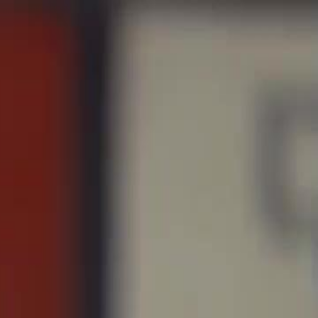
Faça login e comece sua jornada
exclusiva
Login