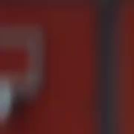
Início
Sér
Português
English
繁體中文
日本語
한국어
Español
แบบไท
Italiano
Deutsch
Français
Türkçe
Melayu
عربي
Tiến
Início
Séries
dublagemgrávida dos gêmeos do bilionário o amor com