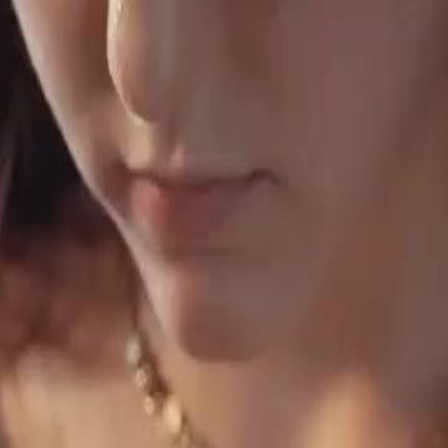
sódio
55
ar os gêmeos para destruir sua
garras de Elsa a tempo de salvar