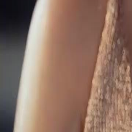
seus bebês?
Click to copy the link
Click to copy the link
1 - 30
31 - 60
61 -62
Todos os episódios
1
2
3
4
5
6
7
8
9
10
11
12
13
14
15
16
17
18
19
20
21
31
32
33
34
35
36
37
38
39
40
41
42
43
44
45
56
57
58
59
60
61
62