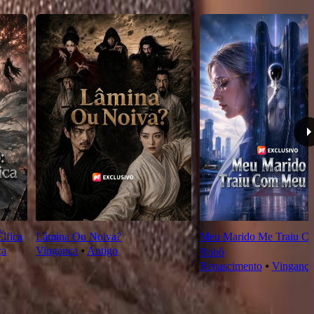
lfica
Lâmina Ou Noiva?
Meu Marido Me Traiu C
ça
Vingança
⦁
Antigo
Robô
Renascimento
⦁
Vingança