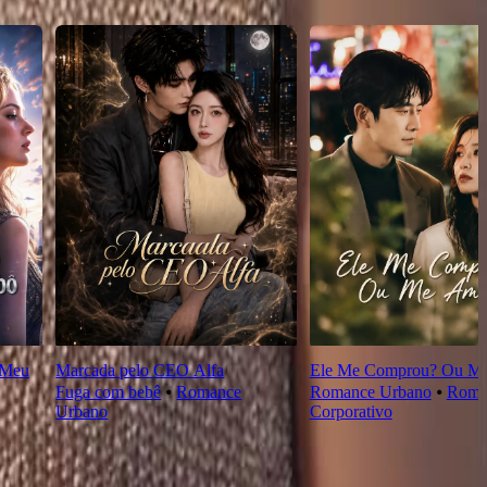
 Meu
Marcada pelo CEO Alfa
Ele Me Comprou? Ou M
Fuga com bebê
⦁
Romance
Romance Urbano
⦁
Roma
Urbano
Corporativo