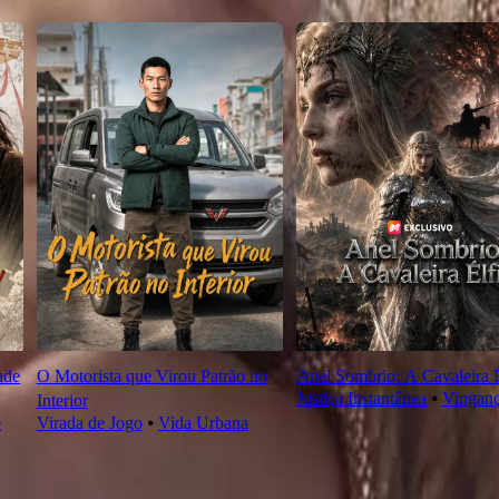
ade
O Motorista que Virou Patrão no
Anel Sombrio: A Cavaleira É
Justiça Instantânea
⦁
Vingan
Interior
e
Virada de Jogo
⦁
Vida Urbana