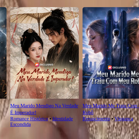
Meu Marido Mendigo Na Verdade
Meu Marido Me Traiu Com
É Imperador!
Robô
Romance Histórico
⦁
Identidade
Renascimento
⦁
Vingança
Escondida