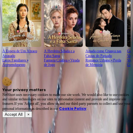
À Espera de Um Abraço
A Herdeira Selada e a
Amada como Criança nas
Gue
Atrasado
Falsa Santa
Cinzas do Passado
Ven
Laços Familiares
⦁
Fantasia Criativa
⦁
Virada
Romance Urbano
⦁
Perda
Vid
o R
Arrependimento
de Jogo
de Memória
Cor
Your privacy matters
NetShort uses necessary cookies to make our site work. We would also like to use cookies
and similar technologies on our sites to personalize content and provide and improve site
features.If you 'Accept all', you allow us and our third-party partners to collect and use your
Cookie Policy
personal irformation as described in our
.
Accept All
×
Sobre
Termos de Serviço
Política de Privacidade