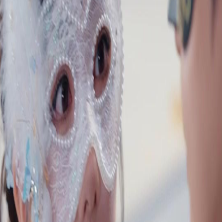
Desbloquear este episódio
Todos os episódios
Dessa Vez, Vou Viver por Mim Mesma
Dessa Vez, Vou Viver por Mim Mesma
Episódio
45
10.7K
18.2K
Renascimento
Noiva trocada
Romance Fantástico
O Passado e as Máscaras
Durante um jantar estratégico, Enzo confronta Lucas e Sophia, revelando suas verdadeiras
intenções e causando um constrangimento público. Enquanto isso, Lucas planeja recriar
uma noite especial para Sophia, mas o passado de Enzo e a fuga de Júlia do hospital
psiquiátrico ameaçam desestabilizar tudo.O que a fuga de Júlia significará para o futuro de
Sophia e Enzo?