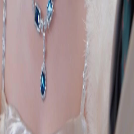
FAQ
Contate-nos
support@netshort.com
business@netshort.com
Séries
Dramas Épicos
Minisséries populares
Baixar o App
NetShort | All Rights Reserved |
2026
NETSTORY PTE. LTD.
Início