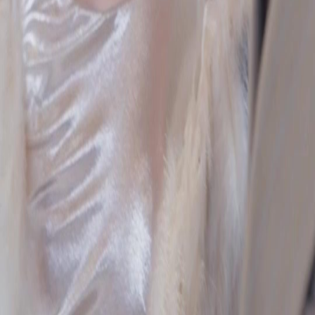
Séries
Baixar
Notícias
Português
English
繁體中文
日本語
한국어
Español
แบบไทย
Bahasa Indonesia
Português
简体中文
Italiano
Deutsch
Français
Türkçe
Melayu
عربي
Tiếng Việt
हिंदी