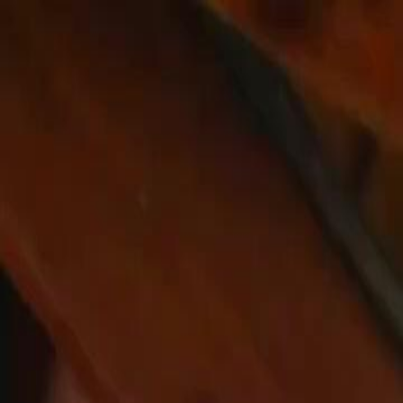
Início
Sér
Português
English
繁體中文
日本語
한국어
Español
แบบไท
Italiano
Deutsch
Français
Türkçe
Melayu
عربي
Tiến
Início
Séries
casamento predestinado juntos para sempre Episódio 1