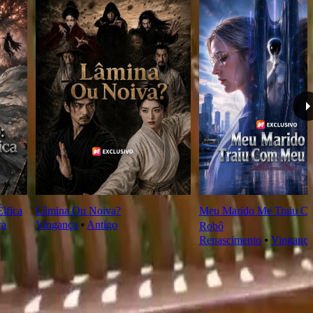
lfica
Lâmina Ou Noiva?
Meu Marido Me Traiu C
ça
Vingança
⦁
Antigo
Robô
Renascimento
⦁
Vingança