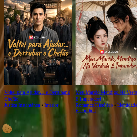
Voltei para Ajudar… e Derrubar o
Meu Marido Mendigo Na Verd
Chefão
É Imperador!
Justiça Instantânea
⦁
Interior
Romance Histórico
⦁
Identidad
Escondida