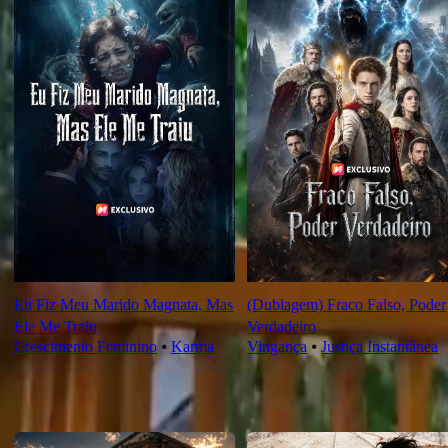
Eu Fiz Meu Marido Magnata, Mas
(Dublagem) Fraco Falso, Poder
Ele Me Traiu
Verdadeiro
Crescimento Feminino
⦁
Karma
Vingança
⦁
Justiça Instantânea
Novas Para Você