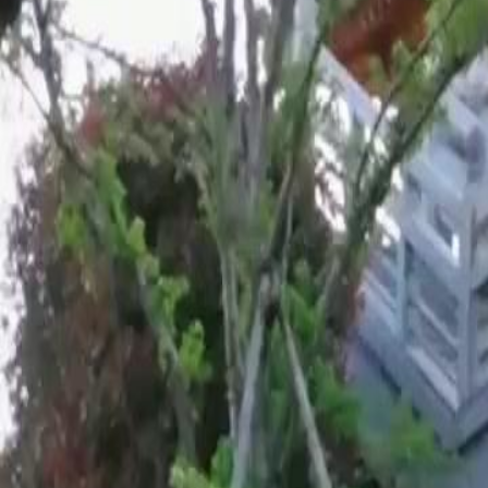
Desbloquear este episódio
Casamento Predestinado: Juntos Para Sempre
Episódio
18
2.5K
3.6K
Romance Lento
Romance Doce
Romance Histórico
Casamento Predestinado: Juntos Para Sempre
Recuperada por seu pai biológico, Laura Martins se torna uma jovem d
poderoso Gilson Lima — ela quer um amor único para a vida. Esconde