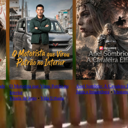
ade
O Motorista que Virou Patrão no
Anel Sombrio: A Cavaleira É
Justiça Instantânea
⦁
Vingan
Interior
e
Virada de Jogo
⦁
Vida Urbana