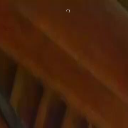
ies
Baixar
Notícias
ย
Bahasa Indonesia
Português
简体中文
g Việt
हिंदी
8