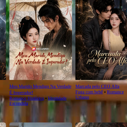
Meu Marido Mendigo Na Verdade
Marcada pelo CEO Alfa
Fuga com bebê
⦁
Romance
É Imperador!
Urbano
Romance Histórico
⦁
Identidade
Escondida