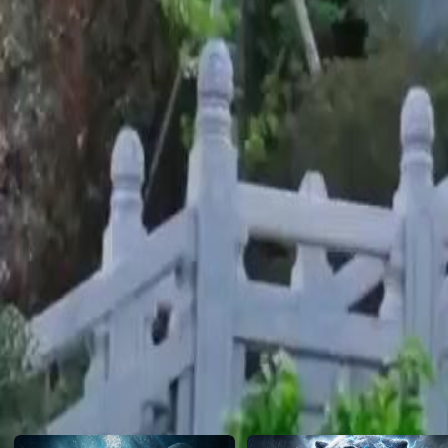
Academia procurar falhas em Gilson para cancelar o casamento, luta 
apaixona por um estudante comum. Surpresa: esse estudante é exatam
dois declaram seus sentimentos e cumprem o pacto de amar-se exclus
Click to copy the link
Click to copy the link
1 - 30
31 -40
Todos os episódios
1
2
3
4
5
6
7
8
9
10
11
12
13
14
15
16
17
19
20
21
22
23
24
25
26
27
28
29
30
31
32
33
34
35
36
37
38
39
40
Recomendado para você