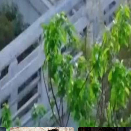
com seus irmãos adotivos e se
ente Gilson! Após a revelação, os
ivamente para sempre.