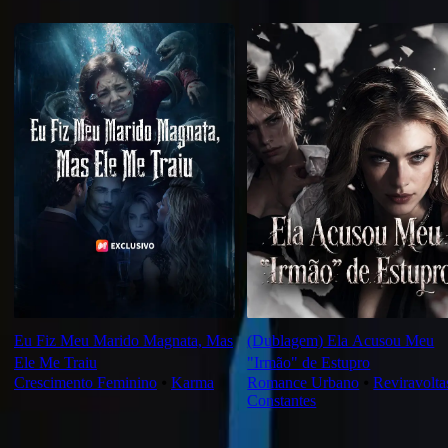
Recomendado para você
Eu Fiz Meu Marido Magnata, Mas
(Dublagem) Ela Acusou Meu
Ele Me Traiu
"Irmão" de Estupro
Crescimento Feminino
⦁
Karma
Romance Urbano
⦁
Reviravolta
Constantes