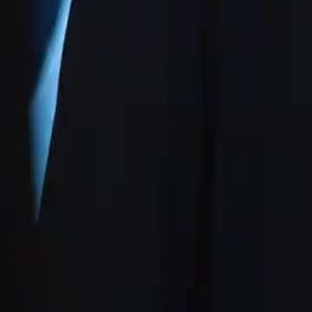
acidente a tira da história e separa o casal. Cinco anos depois, Adrian
Sistema da Coajuvante e cria tensão com Miguel. No fim, ela e Adria
Click to copy the link
Click to copy the link
1 - 30
31 - 60
61 -67
Todos os episódios
1
2
3
4
5
6
7
8
9
10
11
12
13
14
15
16
17
18
19
20
21
22
31
32
33
34
35
36
37
38
39
40
41
42
43
44
45
61
63
64
65
66
67