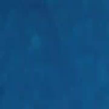
Início
Sér
Português
English
繁體中文
日本語
한국어
Español
แบบไท
Italiano
Deutsch
Français
Türkçe
Melayu
عربي
Tiến
Início
Séries
caí na história e o vilão só quer casar comigo Episódio 