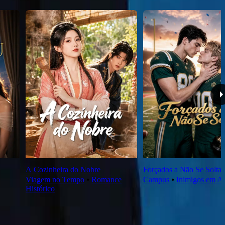
A Cozinheira do Nobre
Forçados a Não Se Soltar
Viagem no Tempo
⦁
Romance
Campus
⦁
Inimigos em A
Histórico