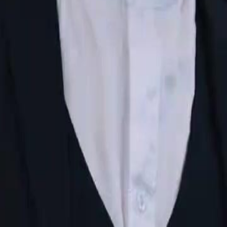
mudar o destino, ela se afasta de
 aproximam e Nina se apaixona. Um