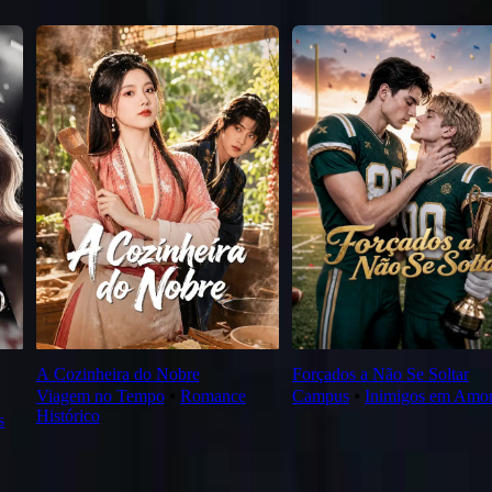
A Cozinheira do Nobre
Forçados a Não Se Soltar
Viagem no Tempo
⦁
Romance
Campus
⦁
Inimigos em Amo
Histórico
s