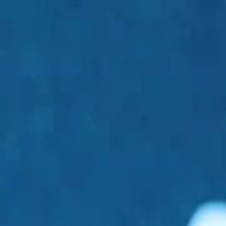
Faça login e comece sua jornada
exclusiva
Login