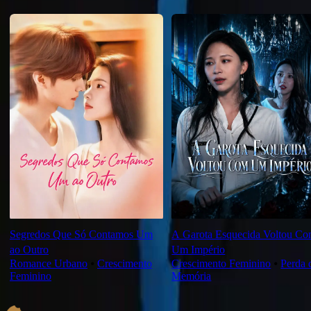
Novas Para Você
Segredos Que Só Contamos Um
A Garota Esquecida Voltou C
ao Outro
Um Império
Romance Urbano
⦁
Crescimento
Crescimento Feminino
⦁
Perda 
Feminino
Memória