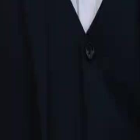
 descobre a mentira. Nina ativa o
n vencem tudo e ficam juntos.
23
24
25
26
27
28
29
30
46
47
48
49
50
51
52
53
54
55
56
57
58
59
60