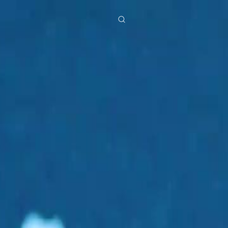
ies
Baixar
Notícias
ย
Bahasa Indonesia
Português
简体中文
g Việt
हिंदी
62