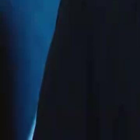
Desbloquear este episódio
Caí na História e o Vilão Só Quer Casar Comigo
Episódio
62
3.0K
3.1K
Romance Doce
Reencontro de Ex
Sistema
Caí na História e o Vilão Só Quer Casar Comigo
Nina Souza cai dentro da série e vira a coadjuvante descartável. Para 
Miguel Costa e finge ser futura esposa de Adrian Costa. Os dois se