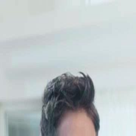
Início
Sér
Português
English
繁體中文
日本語
한국어
Español
แบบไท
Italiano
Deutsch
Français
Türkçe
Melayu
عربي
Tiến
Início
Séries
alfas ao serviço da rainha do lobo branco Episódio 52