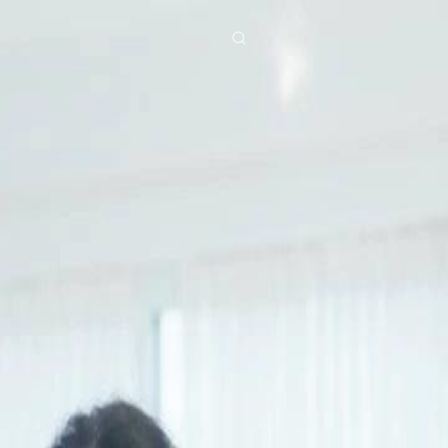
ies
Baixar
Notícias
ย
Bahasa Indonesia
Português
简体中文
g Việt
हिंदी