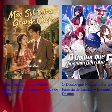
Novas Para Você
Mãe Solteira, Grande Chefe
O Doutor que Ninguém Derrub
Crescimento Feminino
⦁
Virada de
Fantasia de Imortais
⦁
Encontro
Jogo
Destino