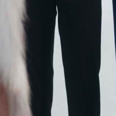
conseguirá superar a maldição e provar seu valor como Rainha do L
Click to copy the link
Click to copy the link
1 - 30
31 - 60
61 -70
Todos os episódios
1
2
3
4
5
6
7
8
9
10
11
12
13
14
15
16
17
18
19
20
2
31
32
33
34
35
36
37
38
39
40
41
42
43
44
45
53
54
55
56
57
58
59
60
61
62
63
64
65
66
67
68
69
70