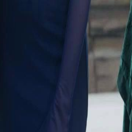
formar, levando a questionamentos
ssível maldição.Será que Nova