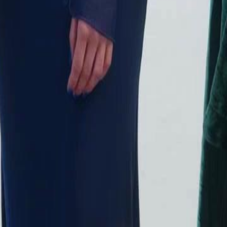
obo Branco?
1
22
23
24
25
26
27
28
29
30
46
47
48
49
50
51