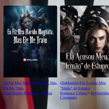
Recomendado para você
Eu Fiz Meu Marido Magnata, Mas
(Dublagem) Ela Acusou Meu
Ele Me Traiu
"Irmão" de Estupro
Crescimento Feminino
⦁
Karma
Romance Urbano
⦁
Reviravolta
Constantes