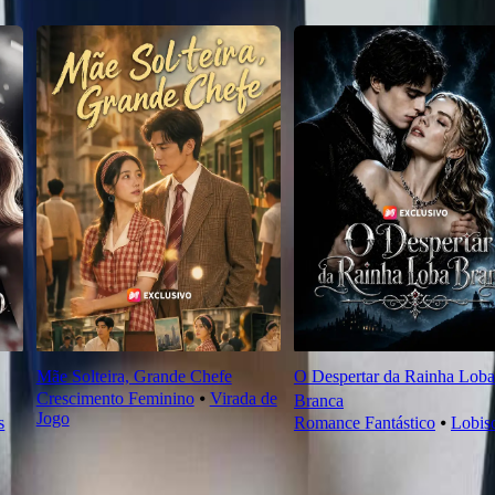
Mãe Solteira, Grande Chefe
O Despertar da Rainha Loba
Crescimento Feminino
⦁
Virada de
Branca
Jogo
s
Romance Fantástico
⦁
Lobi