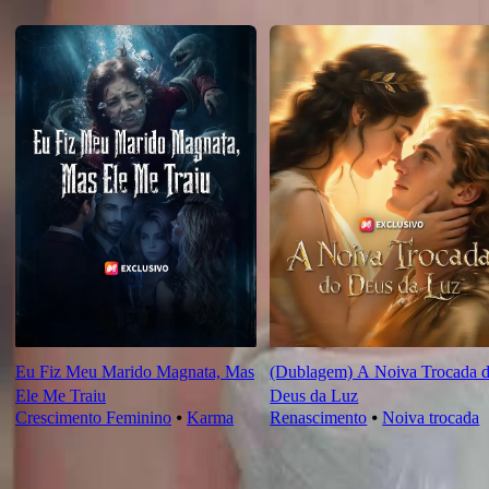
Recomendado para você
Eu Fiz Meu Marido Magnata, Mas
(Dublagem) A Noiva Trocada 
Ele Me Traiu
Deus da Luz
Crescimento Feminino
⦁
Karma
Renascimento
⦁
Noiva trocada