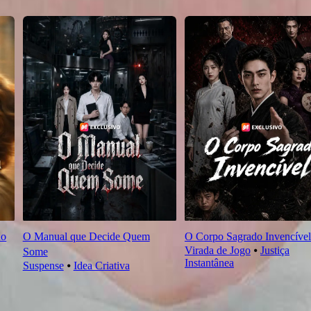
do
O Manual que Decide Quem
O Corpo Sagrado Invencível
Virada de Jogo
⦁
Justiça
Some
Instantânea
Suspense
⦁
Idea Criativa