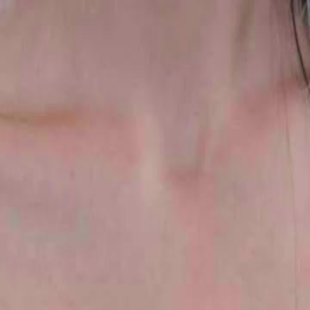
alado e que seu relacionamento com
as consequências de seus atos ou
23
24
25
26
27
28
29
30