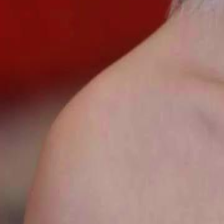
tem cópias. A tensão aumenta quando André percebe que está encurr
Isabela foi baseado em mentiras.Será que André conseguirá escapar d
Isabela trará justiça?
Click to copy the link
Click to copy the link
1 - 30
31 - 60
61 -61
Todos os episódios
1
2
3
4
5
6
7
8
9
10
11
12
13
14
15
16
17
18
19
20
21
22
31
32
33
34
35
36
37
38
39
40
41
42
43
44
46
47
48
49
50
51
52
53
54
55
56
57
58
59
60
61