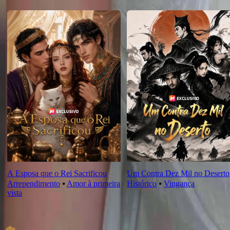
Novas Para Você
A Esposa que o Rei Sacrificou
Um Contra Dez Mil no Deserto
Arrependimento
⦁
Amor à primeira
Histórico
⦁
Vingança
vista