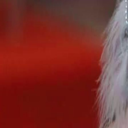
Desbloquear este episódio
A Volta do Sogro: O Fim de Tudo
Episódio
45
2.3K
3.0K
Retorno do Poderoso
Justiça Instantânea
Moderno
A Máscara Cai
Isabela confronta André sobre sua verdadeira identidade e as provas d
dinheiro, enquanto ele tenta negar tudo. O pai de André destrói as pro