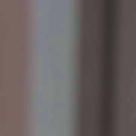
Faça login e comece sua jornada
exclusiva
Login