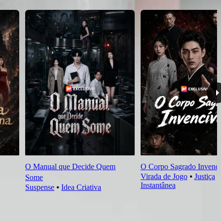
O Manual que Decide Quem
O Corpo Sagrado Invencí
Virada de Jogo
⦁
Justiça
Some
Instantânea
Suspense
⦁
Idea Criativa