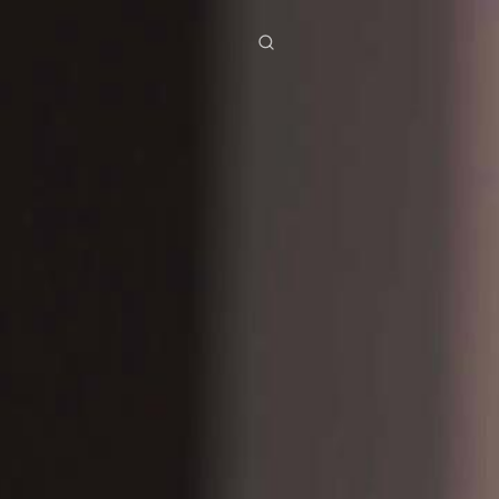
ies
Baixar
Notícias
ย
Bahasa Indonesia
Português
简体中文
g Việt
हिंदी