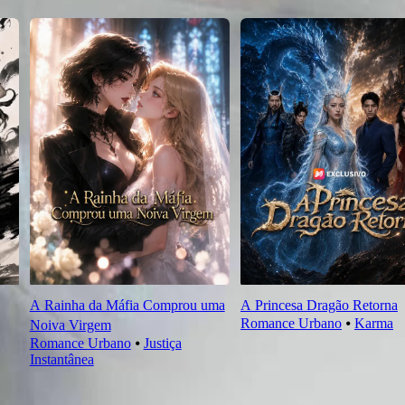
A Rainha da Máfia Comprou uma
A Princesa Dragão Retorna
Romance Urbano
⦁
Karma
Noiva Virgem
Romance Urbano
⦁
Justiça
Instantânea