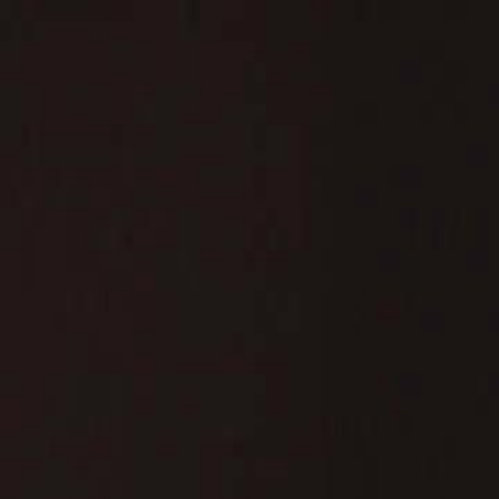
Início
Sér
Português
English
繁體中文
日本語
한국어
Español
แบบไท
Italiano
Deutsch
Français
Türkçe
Melayu
عربي
Tiến
Início
Séries
a volta do sogro o fim de tudo Episódio 45