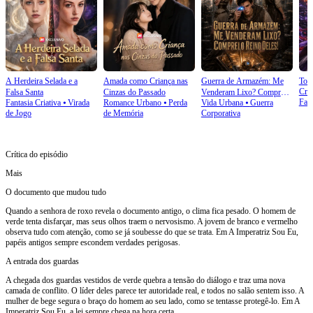
A Herdeira Selada e a
Amada como Criança nas
Guerra de Armazém: Me
Tod
Cre
Falsa Santa
Cinzas do Passado
Venderam Lixo? Comprei
Faz
Fantasia Criativa
⦁
Virada
Romance Urbano
⦁
Perda
Vida Urbana
⦁
Guerra
o Reino Deles!
de Jogo
de Memória
Corporativa
Crítica do episódio
Mais
O documento que mudou tudo
Quando a senhora de roxo revela o documento antigo, o clima fica pesado. O homem de
verde tenta disfarçar, mas seus olhos traem o nervosismo. A jovem de branco e vermelho
observa tudo com atenção, como se já soubesse do que se trata. Em A Imperatriz Sou Eu,
papéis antigos sempre escondem verdades perigosas.
A entrada dos guardas
A chegada dos guardas vestidos de verde quebra a tensão do diálogo e traz uma nova
camada de conflito. O líder deles parece ter autoridade real, e todos no salão sentem isso. A
mulher de bege segura o braço do homem ao seu lado, como se tentasse protegê-lo. Em A
Imperatriz Sou Eu, a lei sempre chega na hora certa.