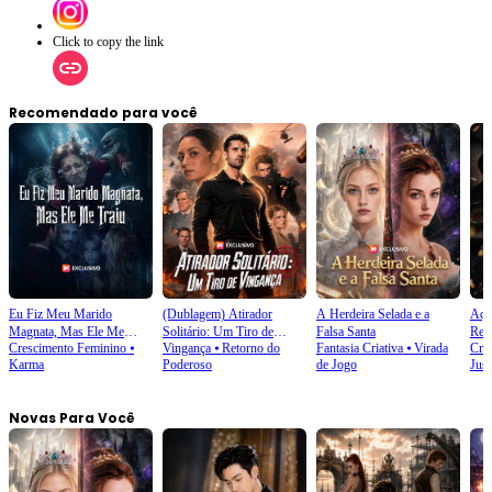
Click to copy the link
Recomendado para você
Eu Fiz Meu Marido
(Dublagem) Atirador
A Herdeira Selada e a
Aqu
Magnata, Mas Ele Me
Solitário: Um Tiro de
Falsa Santa
Ret
Crescimento Feminino
⦁
Vingança
⦁
Retorno do
Fantasia Criativa
⦁
Virada
Cre
Traiu
Vingança
Karma
Poderoso
de Jogo
Just
Novas Para Você