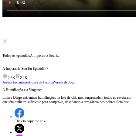
Click to unmute
Todos os episódios
A Imperatriz Sou Eu
A Imperatriz Sou Eu
Episódio
7
2.3K
2.2K
Justiça Instantânea
Busca da Família
Virada de Jogo
A Humilhação e a Vingança
Lívia e Diego enfrentam humilhações na loja de chá, mas surpreendem todos ao revelarem
que têm dinheiro suficiente para comprá-la, desafiando a arrogância dos nobres.Será que
Lívia e Diego conseguirão comprar a loja de chá e se vingar dos nobres arrogantes?
Click to copy the link