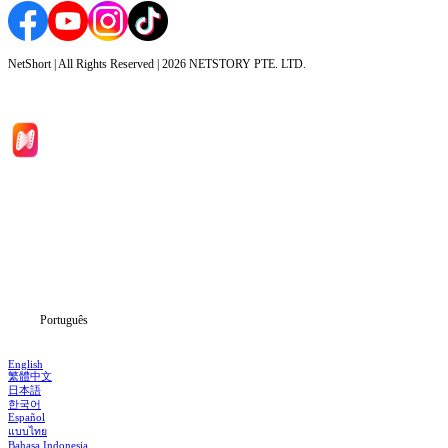
NetShort | All Rights Reserved |
2026
NETSTORY PTE. LTD.
Início
Séries
Baixar
Notícias
Português
English
繁體中文
日本語
한국어
Español
แบบไทย
Bahasa Indonesia