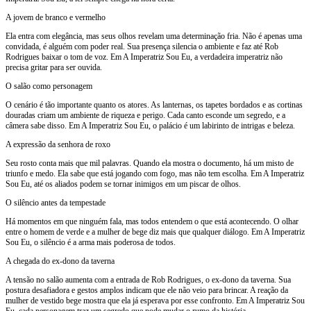
A jovem de branco e vermelho
Ela entra com elegância, mas seus olhos revelam uma determinação fria. Não é apenas uma
convidada, é alguém com poder real. Sua presença silencia o ambiente e faz até Rob
Rodrigues baixar o tom de voz. Em A Imperatriz Sou Eu, a verdadeira imperatriz não
precisa gritar para ser ouvida.
O salão como personagem
O cenário é tão importante quanto os atores. As lanternas, os tapetes bordados e as cortinas
douradas criam um ambiente de riqueza e perigo. Cada canto esconde um segredo, e a
câmera sabe disso. Em A Imperatriz Sou Eu, o palácio é um labirinto de intrigas e beleza.
A expressão da senhora de roxo
Seu rosto conta mais que mil palavras. Quando ela mostra o documento, há um misto de
triunfo e medo. Ela sabe que está jogando com fogo, mas não tem escolha. Em A Imperatriz
Sou Eu, até os aliados podem se tornar inimigos em um piscar de olhos.
O silêncio antes da tempestade
Há momentos em que ninguém fala, mas todos entendem o que está acontecendo. O olhar
entre o homem de verde e a mulher de bege diz mais que qualquer diálogo. Em A Imperatriz
Sou Eu, o silêncio é a arma mais poderosa de todos.
A chegada do ex-dono da taverna
A tensão no salão aumenta com a entrada de Rob Rodrigues, o ex-dono da taverna. Sua
postura desafiadora e gestos amplos indicam que ele não veio para brincar. A reação da
mulher de vestido bege mostra que ela já esperava por esse confronto. Em A Imperatriz Sou
Eu, cada personagem traz um segredo que pode mudar o rumo da história.