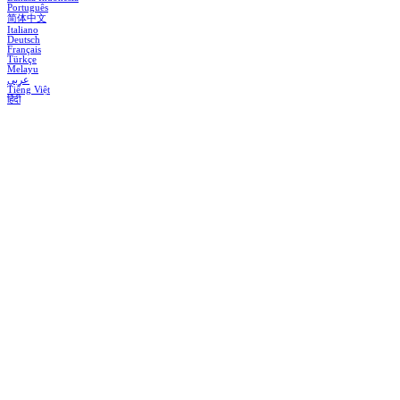
Português
简体中文
Italiano
Deutsch
Français
Türkçe
Melayu
عربي
Tiếng Việt
हिंदी