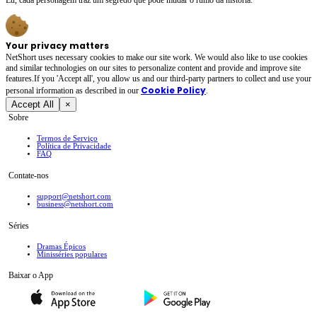
Your privacy matters
NetShort uses necessary cookies to make our site work. We would also like to use cookies
and similar technologies on our sites to personalize content and provide and improve site
features.If you 'Accept all', you allow us and our third-party partners to collect and use your
Cookie Policy
personal irformation as described in our
.
Accept All
×
Sobre
Termos de Serviço
Política de Privacidade
FAQ
Contate-nos
support@netshort.com
business@netshort.com
Séries
Dramas Épicos
Minisséries populares
Baixar o App