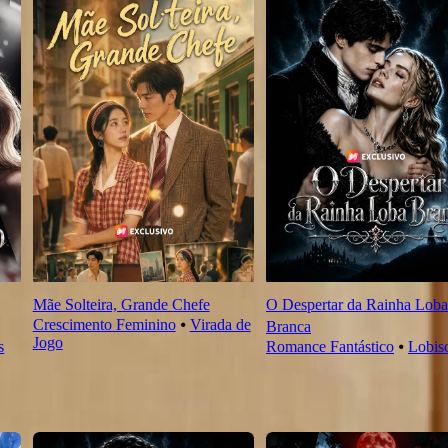
Mãe Solteira, Grande Chefe
O Despertar da Rainha Loba
Crescimento Feminino
⦁
Virada de
Branca
Jogo
s
Romance Fantástico
⦁
Lobi