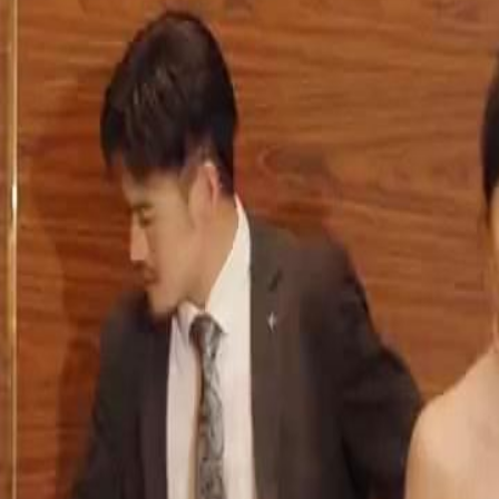
nheiro emprestado à Lili, namorada
préstimo seria um investimento para