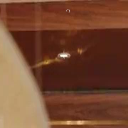
ies
Baixar
Notícias
ย
Bahasa Indonesia
Português
简体中文
g Việt
हिंदी