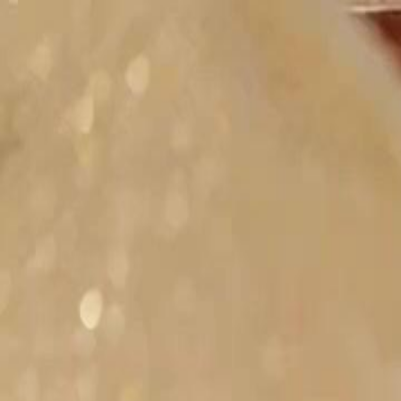
Início
Sér
Português
English
繁體中文
日本語
한국어
Español
แบบไท
Italiano
Deutsch
Français
Türkçe
Melayu
عربي
Tiến
Início
Séries
a fortuna como arma Episódio 26