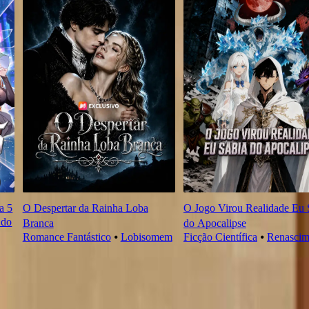
a 5
O Despertar da Rainha Loba
O Jogo Virou Realidade Eu 
 do
Branca
do Apocalipse
Romance Fantástico
⦁
Lobisomem
Ficção Científica
⦁
Renascim