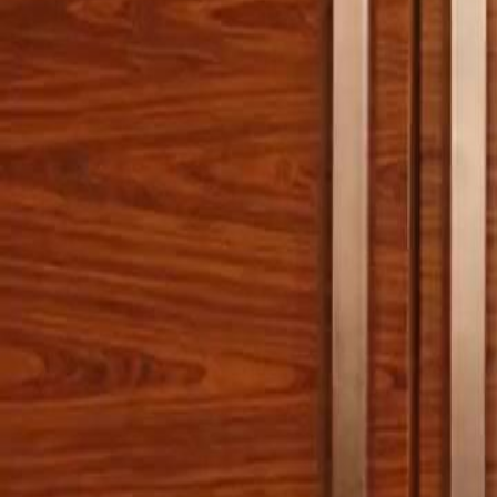
Desbloquear este episódio
A Fortuna Como Arma
Episódio
26
2.3K
2.7K
Renascimento
Justiça Instantânea
Crescimento Feminino
O Empréstimo da Lili
A família Lima, enfrentando dificuldades financeiras, decide pedir di
de Paulo, argumentando que ela logo fará parte da família e que o em