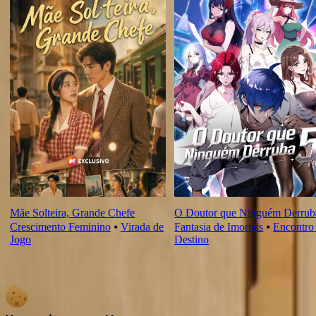
Mãe Solteira, Grande Chefe
O Doutor que Ninguém Derrub
Crescimento Feminino
⦁
Virada de
Fantasia de Imortais
⦁
Encontro
Jogo
Destino