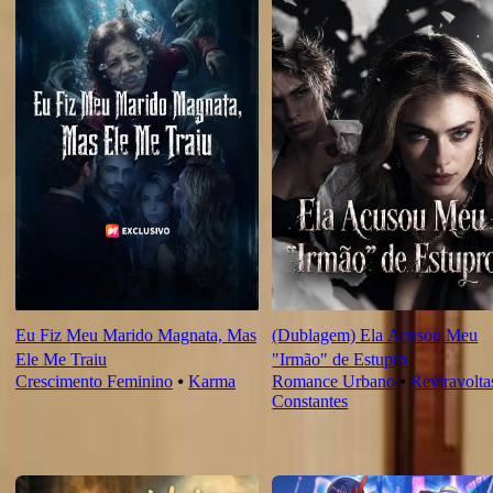
Eu Fiz Meu Marido Magnata, Mas
(Dublagem) Ela Acusou Meu
Ele Me Traiu
"Irmão" de Estupro
Crescimento Feminino
⦁
Karma
Romance Urbano
⦁
Reviravolta
Constantes
Novas Para Você