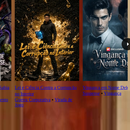
Sabia
Lei e Ciência Contra a Corrupção
Vingança em Nome Dele
Suspense
⦁
Vingança
no Interior
ento
Guerra Corporativa
⦁
Virada de
Jogo