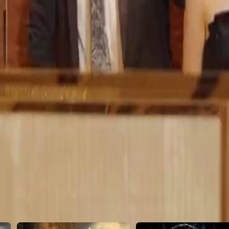
 vai realmente conseguir o emprego
ma?
23
24
25
46
47
48
49
50
51
52
53
54
55
56