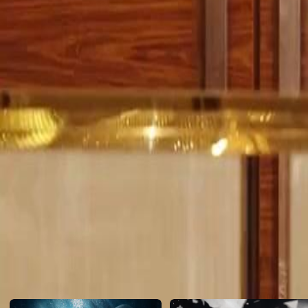
um futuro emprego garantido na Secretaria de Educação.Será que Lili
prometido ou isso é apenas mais um plano manipulador da família Li
Click to copy the link
Click to copy the link
1 - 30
31 -56
Todos os episódios
1
2
3
4
5
6
7
8
9
10
11
12
13
14
15
16
17
18
19
20
21
22
27
28
29
30
31
32
33
34
35
36
37
38
39
40
41
42
43
44
45
Recomendado para você