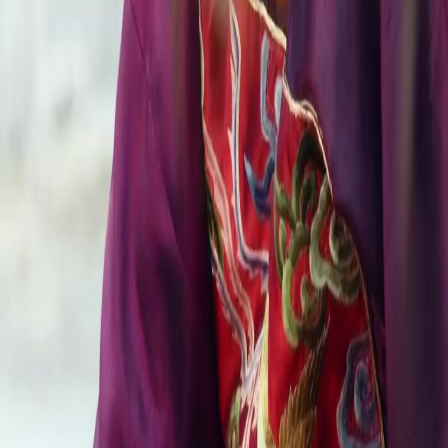
FAQ
Contate-nos
support@netshort.com
business@netshort.com
Séries
Dramas Épicos
Minisséries populares
Baixar o App
NetShort | All Rights Reserved |
2026
NETSTORY PTE. LTD.
Início