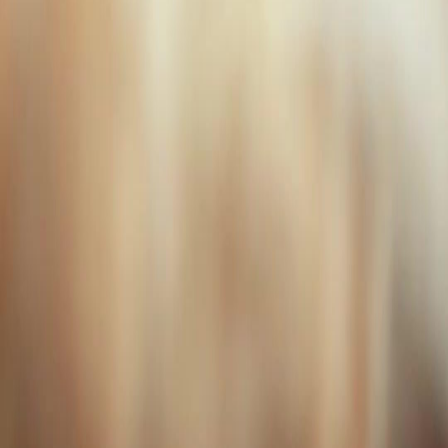
Desbloquear este episódio
Todos os episódios
Águas Turvas
Águas Turvas
Episódio
12
2.1K
1.7K
Manipulação e Poder
Justiça Instantânea
Histórico
A Verdade por Trás do Dique
O Príncipe Pedro descobre um esquema de corrupção envolvendo o Superintendente
Fluvial José Almeida, que desviava fundos destinados à construção de um dique seguro,
colocando em risco a vida de milhões. Enquanto tenta denunciar o caso, Pedro é perseguido
e quase assassinado. Durante um confronto, a verdade sobre os 'tesouros sagrados' usados
no dique é revelada, expondo a negligência criminosa de Almeida.Será que Pedro