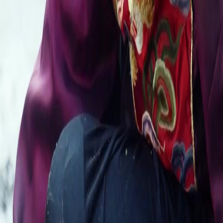
Séries
Baixar
Notícias
Português
English
繁體中文
日本語
한국어
Español
แบบไทย
Bahasa Indonesia
Português
简体中文
Italiano
Deutsch
Français
Türkçe
Melayu
عربي
Tiếng Việt
हिंदी