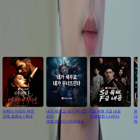
Click to copy the link
Click to copy the link
추천 콘텐츠
어쩌다 마피아 부인
내가 세우고 내가 무너뜨
S급 육체, F급 내공
무
강제 로맨스
⦁
현대
린다
인생역전
⦁
사이다
다
여성 성장기
⦁
인과응보
직