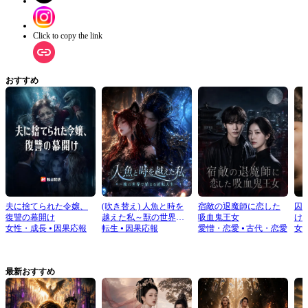
しれない。 愛する人を犠牲にして生きるか、それとも二人で生きる道を探すか
―― 霍清檸は、自らの毒と愛の間で、究極の選択を迫られる――
Click to copy the link
おすすめ
夫に捨てられた令嬢、
(吹き替え) 人魚と時を
宿敵の退魔師に恋した
囚
復讐の幕開け
越えた私～獣の世界で
吸血鬼王女
け
女性・成長
⦁
因果応報
始まる逆転人生～
転生
⦁
因果応報
愛憎・恋愛
⦁
古代・恋愛
女
最新おすすめ