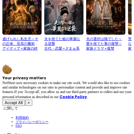
虐げられし私生児～そ
夫を捨てた姫の華麗な
夫の選択は猫でした～
荒
の正体、至高の魔術師
る逆襲
愛を捨てた妻の復讐～
な
～
アイディア
⦁
家族の絆
古代・恋愛
⦁
ざまぁ系
家族ドラマ
⦁
復讐
家
Your privacy matters
NetShort uses necessary cookies to make our site work. We would also like to use cookies
and similar technologies on our sites to personalize content and provide and improve site
features.If you 'Accept all', you allow us and our third-party partners to collect and use your
Cookie Policy
personal irformation as described in our
.
Accept All
×
に関して
利用規約
プライバシーポリシー
FAQ