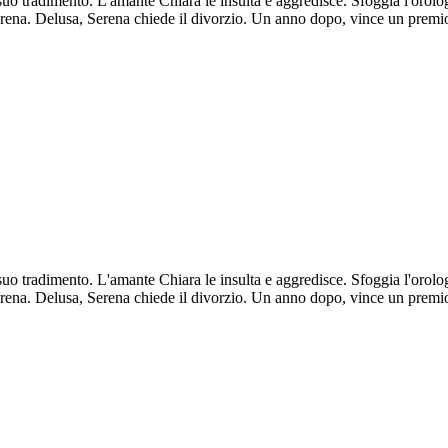
o tradimento. L'amante Chiara le insulta e aggredisce. Sfoggia l'orolog
erena. Delusa, Serena chiede il divorzio. Un anno dopo, vince un premio
o tradimento. L'amante Chiara le insulta e aggredisce. Sfoggia l'orolog
erena. Delusa, Serena chiede il divorzio. Un anno dopo, vince un premio