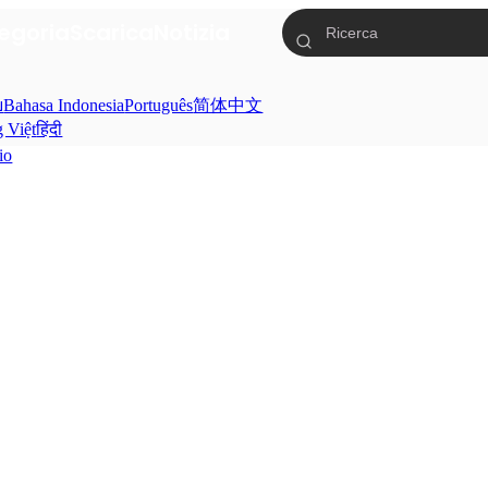
egoria
Scarica
Notizia
ย
Bahasa Indonesia
Português
简体中文
g Việt
हिंदी
io