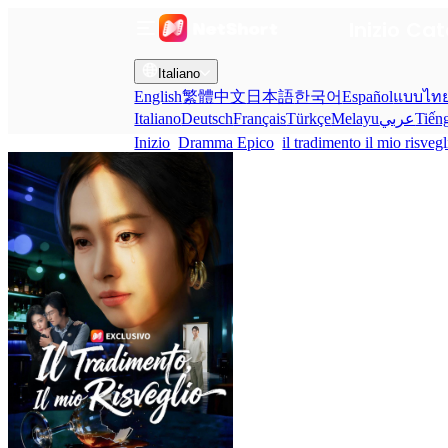
Inizio
Cat
Italiano
English
繁體中文
日本語
한국어
Español
แบบไท
Italiano
Deutsch
Français
Türkçe
Melayu
عربي
Tiến
Inizio
Dramma Epico
il tradimento il mio risvegl