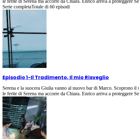
le ferite di Serena ma accorre da Chiara. Enrico arriva a proteggere S
Serie completa
Totale di
60
episodi
Episodio 1
-
Il Tradimento, Il mio Risveglio
Serena e la suocera Giulia vanno al nuovo bar di Marco. Scoprono il su
le ferite di Serena ma accorre da Chiara. Enrico arriva a proteggere S