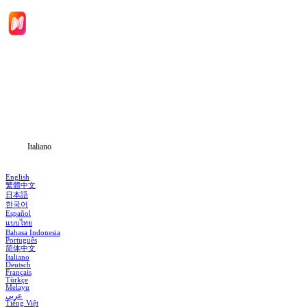
Inizio
Categoria
Scarica
Notizia
Italiano
English
繁體中文
日本語
한국어
Español
แบบไทย
Bahasa Indonesia
Português
简体中文
Italiano
Deutsch
Français
Türkçe
Melayu
عربي
Tiếng Việt