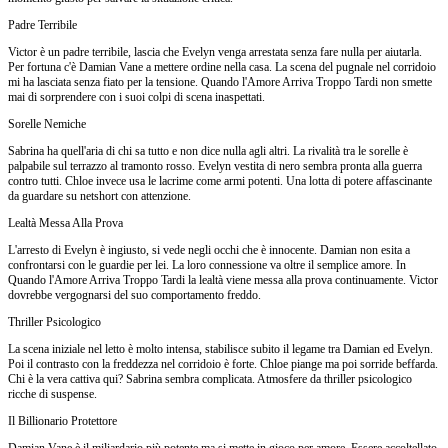
Padre Terribile
Victor è un padre terribile, lascia che Evelyn venga arrestata senza fare nulla per aiutarla.
Per fortuna c'è Damian Vane a mettere ordine nella casa. La scena del pugnale nel corridoio
mi ha lasciata senza fiato per la tensione. Quando l'Amore Arriva Troppo Tardi non smette
mai di sorprendere con i suoi colpi di scena inaspettati.
Sorelle Nemiche
Sabrina ha quell'aria di chi sa tutto e non dice nulla agli altri. La rivalità tra le sorelle è
palpabile sul terrazzo al tramonto rosso. Evelyn vestita di nero sembra pronta alla guerra
contro tutti. Chloe invece usa le lacrime come armi potenti. Una lotta di potere affascinante
da guardare su netshort con attenzione.
Lealtà Messa Alla Prova
L'arresto di Evelyn è ingiusto, si vede negli occhi che è innocente. Damian non esita a
confrontarsi con le guardie per lei. La loro connessione va oltre il semplice amore. In
Quando l'Amore Arriva Troppo Tardi la lealtà viene messa alla prova continuamente. Victor
dovrebbe vergognarsi del suo comportamento freddo.
Thriller Psicologico
La scena iniziale nel letto è molto intensa, stabilisce subito il legame tra Damian ed Evelyn.
Poi il contrasto con la freddezza nel corridoio è forte. Chloe piange ma poi sorride beffarda.
Chi è la vera cattiva qui? Sabrina sembra complicata. Atmosfere da thriller psicologico
ricche di suspense.
Il Billionario Protettore
Damian Vane è il miliardario più potente ma si mette in gioco per amore. Essere accoltellato