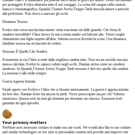
per proteggere Evelyn dimostra tutto il suo coraggio. La scena del sangue sulla camicia
bianca è cinematografica. Quando l'Amore Arriva Troppo Tardi mescola amore e pericolo
alla perfezione. Non riesco a staccare gli occhi.
Dinamica Tossica
Evelyn non versa una lacrima mentre viene trascinata via dalle guardie. Che forza di
carattere incredibile! Chloe invece fa una scenata madre sul balcone alto. Victor sceglie
chiaramente una figlia rispetto all'altra. Sabrina osserva divertita la scena. Una dinamica
familiare tossica ma avvincente da vedere.
Nessuno È Quello Che Sembra
Il momento in cui Chloe scende dalla ringhiera cambia tutto. Non era un suicidio ma una
mossa calcolata. Evelyn lo capisce subito negli occhi. Damian arriva come un cavaliere
moderno. In Quando l'Amore Arriva Troppo Tardi nessuno è davvero quello che sembra.
La tensione è alle stelle sempre.
Guerra Appena Iniziata
Finale aperto con Evelyn e Chloe che si fissano intensamente. La guerra è appena iniziata
tra loro due. Damian ferito ma ancora in piedi. Victor preoccupato ma per chi? Sabrina
misteriosa. Questa serie ha tutti gli elementi per diventare un classico. Emozioni forti
garantite ad ogni episodio.
Your privacy matters
NetShort uses necessary cookies to make our site work. We would also like to use cookies
and similar technologies on our sites to personalize content and provide and improve site