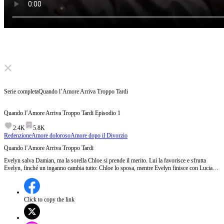
Click to unmute
Serie completa
Quando l’Amore Arriva Troppo Tardi
Quando l’Amore Arriva Troppo Tardi
Episodio
1
2.4K
5.8K
Redenzione
Amore doloroso
Amore dopo il Divorzio
Quando l’Amore Arriva Troppo Tardi
Evelyn salva Damian, ma la sorella Chloe si prende il merito. Lui la favorisce e sfrutta
Evelyn, finché un inganno cambia tutto: Chloe lo sposa, mentre Evelyn finisce con Lucian,
un ricco cieco. Curandolo, gli restituisce la vista e trova un amore sincero. Quando Damian
scopre la verità, la rivuole, ma è troppo tardi. Mentre lui cade, Evelyn sceglie Lucian e un
futuro felice.
Click to copy the link