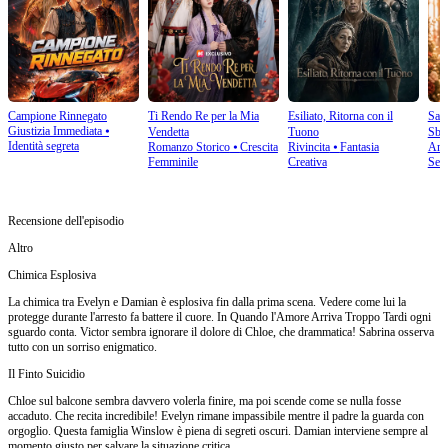
Campione Rinnegato
Ti Rendo Re per la Mia
Esiliato, Ritorna con il
Salv
Giustizia Immediata
⦁
Vendetta
Tuono
Sbag
Identità segreta
Romanzo Storico
⦁
Crescita
Rivincita
⦁
Fantasia
Amo
Femminile
Creativa
Sec
Recensione dell'episodio
Altro
Chimica Esplosiva
La chimica tra Evelyn e Damian è esplosiva fin dalla prima scena. Vedere come lui la
protegge durante l'arresto fa battere il cuore. In Quando l'Amore Arriva Troppo Tardi ogni
sguardo conta. Victor sembra ignorare il dolore di Chloe, che drammatica! Sabrina osserva
tutto con un sorriso enigmatico.
Il Finto Suicidio
Chloe sul balcone sembra davvero volerla finire, ma poi scende come se nulla fosse
accaduto. Che recita incredibile! Evelyn rimane impassibile mentre il padre la guarda con
orgoglio. Questa famiglia Winslow è piena di segreti oscuri. Damian interviene sempre al
momento giusto per salvare la situazione critica.