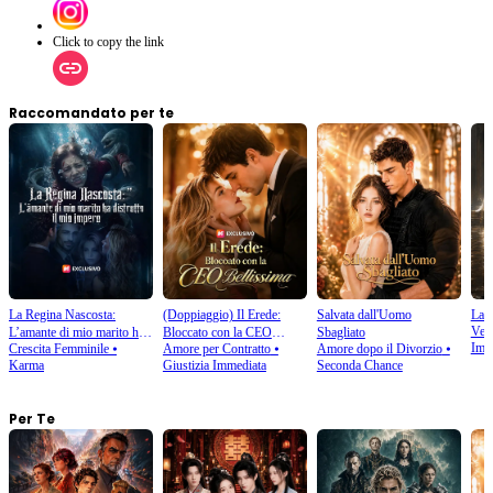
Click to copy the link
Raccomandato per te
La Regina Nascosta:
(Doppiaggio) Il Erede:
Salvata dall'Uomo
La C
Ven
L’amante di mio marito ha
Bloccato con la CEO
Sbagliato
Imm
Crescita Femminile
⦁
Amore per Contratto
⦁
Amore dopo il Divorzio
⦁
distrutto il mio impero
Bellissima
Karma
Giustizia Immediata
Seconda Chance
Per Te