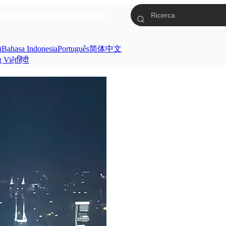
egoria
Scarica
Notizia
ย
Bahasa Indonesia
Português
简体中文
g Việt
हिंदी