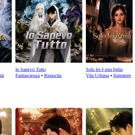
Io Sapevo Tutto
Solo lei è mia figlia
ità
Fantascienza
⦁
Rinascita
Vita Urbana
⦁
Ispiratore