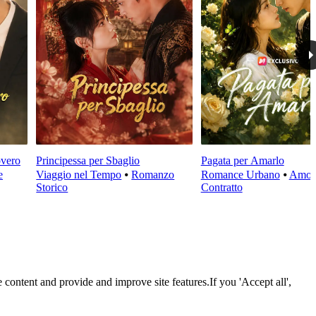
overo
Principessa per Sbaglio
Pagata per Amarlo
e
Viaggio nel Tempo
⦁
Romanzo
Romance Urbano
⦁
Amore
Storico
Contratto
 content and provide and improve site features.If you 'Accept all',