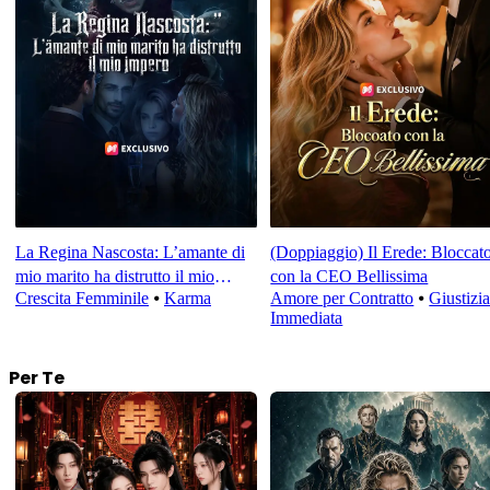
La Regina Nascosta: L’amante di
(Doppiaggio) Il Erede: Bloccat
mio marito ha distrutto il mio
con la CEO Bellissima
Crescita Femminile
⦁
Karma
Amore per Contratto
⦁
Giustizi
impero
Immediata
Per Te