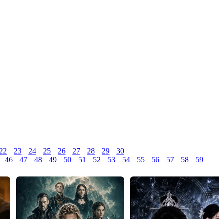
22
23
24
25
26
27
28
29
30
46
47
48
49
50
51
52
53
54
55
56
57
58
59