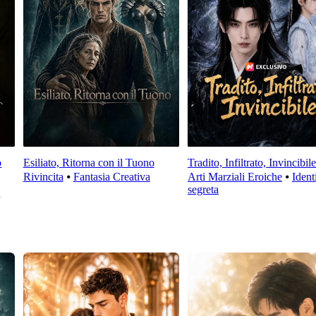
o
Esiliato, Ritorna con il Tuono
Tradito, Infiltrato, Invincibile
Rivincita
⦁
Fantasia Creativa
Arti Marziali Eroiche
⦁
Ident
segreta
a