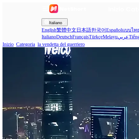
Inizio
Cat
Italiano
English
繁體中文
日本語
한국어
Español
แบบไท
Italiano
Deutsch
Français
Türkçe
Melayu
عربي
Tiến
Inizio
Categoria
la vendetta del guerriero