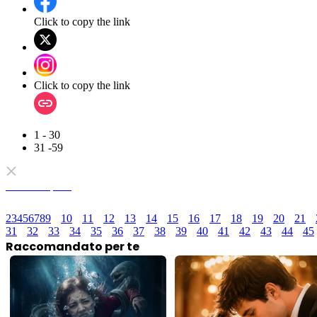
Click to copy the link
Click to copy the link
1 - 30
31 -59
Serie completa
2
3
4
5
6
7
8
9
10
11
12
13
14
15
16
17
18
19
20
21
31
32
33
34
35
36
37
38
39
40
41
42
43
44
45
Raccomandato per te