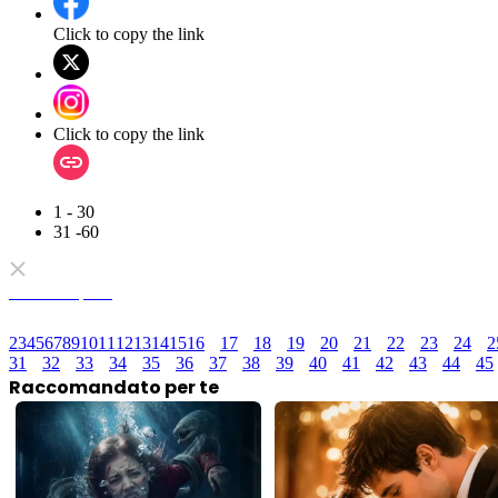
Click to copy the link
Click to copy the link
1 - 30
31 -60
Serie completa
2
3
4
5
6
7
8
9
10
11
12
13
14
15
16
17
18
19
20
21
22
23
24
2
31
32
33
34
35
36
37
38
39
40
41
42
43
44
45
Raccomandato per te