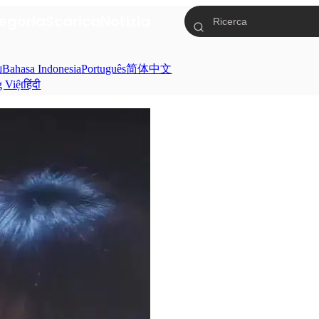
egoria
Scarica
Notizia
ย
Bahasa Indonesia
Português
简体中文
g Việt
हिंदी