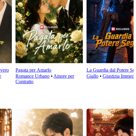
overo
Pagata per Amarlo
La Guardia dal Potere Se
e
Romance Urbano
⦁
Amore per
Giallo
⦁
Giustizia Immedi
Contratto