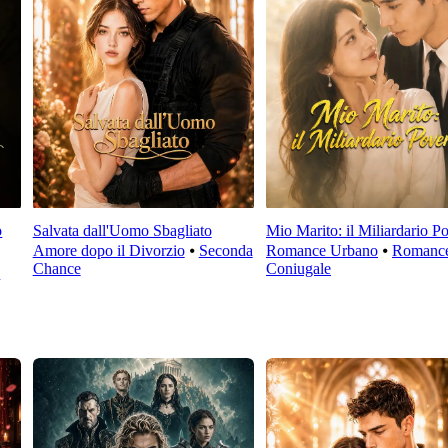
o
Salvata dall'Uomo Sbagliato
Mio Marito: il Miliardario P
Amore dopo il Divorzio
⦁
Seconda
Romance Urbano
⦁
Romanc
Chance
Coniugale
a