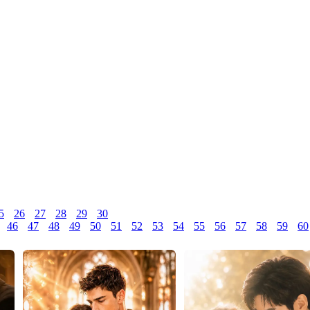
5
26
27
28
29
30
46
47
48
49
50
51
52
53
54
55
56
57
58
59
60