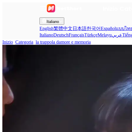
Inizio
Cat
Italiano
English
繁體中文
日本語
한국어
Español
แบบไท
Italiano
Deutsch
Français
Türkçe
Melayu
عربي
Tiến
Inizio
Categoria
la trappola damore e memoria