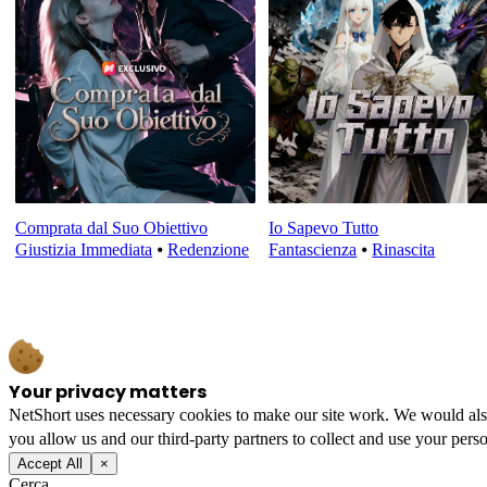
Comprata dal Suo Obiettivo
Io Sapevo Tutto
Giustizia Immediata
⦁
Redenzione
Fantascienza
⦁
Rinascita
Your privacy matters
NetShort uses necessary cookies to make our site work. We would also l
you allow us and our third-party partners to collect and use your perso
Accept All
×
Cerca