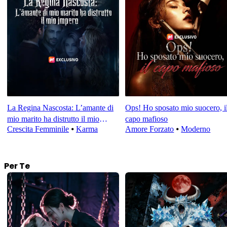
La Regina Nascosta: L’amante di
Ops! Ho sposato mio suocero, i
mio marito ha distrutto il mio
capo mafioso
Crescita Femminile
⦁
Karma
Amore Forzato
⦁
Moderno
impero
Per Te