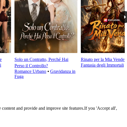
e
Solo un Contratto, Perché Hai
Rinato per la Mia Vendett
i
Fantasia degli Immortali
Perso il Controllo?
Romance Urbano
⦁
Gravidanza in
Fuga
 content and provide and improve site features.If you 'Accept all',