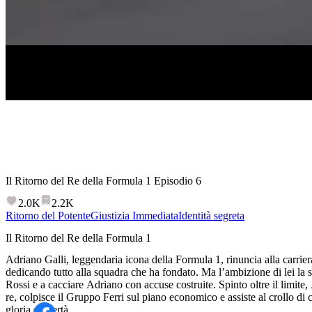
Il Ritorno del Re della Formula 1
Episodio
6
2.0K
2.2K
Ritorno del Potente
Giustizia Immediata
Identità segreta
Il Ritorno del Re della Formula 1
Adriano Galli, leggendaria icona della Formula 1, rinuncia alla carrie
dedicando tutto alla squadra che ha fondato. Ma l’ambizione di lei la 
Rossi e a cacciare Adriano con accuse costruite. Spinto oltre il limite,
re, colpisce il Gruppo Ferri sul piano economico e assiste al crollo di 
gloria e libertà.