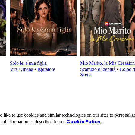
Solo lei è mia figlia
Mio Marito, la Mia Creazion
Vita Urbana
⦁
Ispiratore
Scambio d'Identità
⦁
Colpo d
Scena
ike to use cookies and similar technologies on our sites to personalize
Cookie Policy
nal irformation as described in our
.