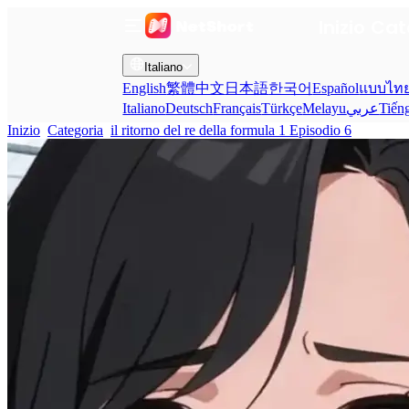
Inizio
Cat
Italiano
English
繁體中文
日本語
한국어
Español
แบบไท
Italiano
Deutsch
Français
Türkçe
Melayu
عربي
Tiến
Inizio
Categoria
il ritorno del re della formula 1 Episodio 6