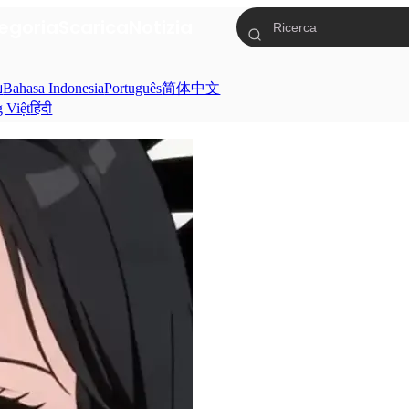
egoria
Scarica
Notizia
ย
Bahasa Indonesia
Português
简体中文
g Việt
हिंदी