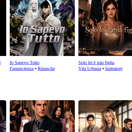
l
Io Sapevo Tutto
Solo lei è mia figlia
Fantascienza
⦁
Rinascita
Vita Urbana
⦁
Ispiratore