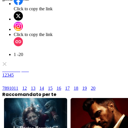
Click to copy the link
Click to copy the link
1 -20
Serie completa
1
2
3
4
5
7
8
9
10
11
12
13
14
15
16
17
18
19
20
Raccomandato per te