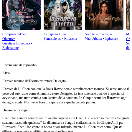
Comprata dal Suo
Io Sapevo Tutto
Solo lei è mia figlia
Mio 
Fantascienza
⦁
Rinascita
Vita Urbana
⦁
Ispiratore
Obiettivo
Cre
Giustizia Immediata
⦁
Scam
Redenzione
di S
Recensione dell'episodio
Altro
L'arrivo iconico dell'Amministratore Delegato
L'arrivo di Lu Chen con quella Rolls Royce nera è semplicemente iconico. Si sente subito il
peso del suo ruolo come Amministratore Delegato. La tensione sale quando i reporter si
avvicinano, ma tutto cambia con l'arrivo della bambina. In Cinque Anni per Ritrovarti ogni
dettaglio conta. Non vedo l'ora di sapere chi è quella piccola per lui.
Dinamica tra cugini
Shen Hao sembra sempre così rilassato rispetto a Lu Chen. Il suo sorriso mentre i fotografi
scattano nasconde qualcosa? La dinamica tra i cugini è affascinante. In Cinque Anni per
Ritrovarti, Shen Hao copre la bocca quasi ridendo, mentre Lu Chen resta serio. Questa
differenza promette conflitti interessanti nella trama.