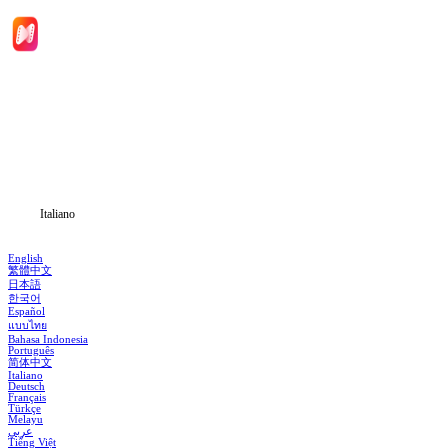
Inizio
Categoria
Scarica
Notizia
Italiano
English
繁體中文
日本語
한국어
Español
แบบไทย
Bahasa Indonesia
Português
简体中文
Italiano
Deutsch
Français
Türkçe
Melayu
عربي
Tiếng Việt