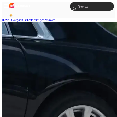
Inizio
Categoria
cinque anni per ritrovarti