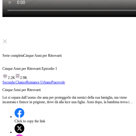
Click to unmute
Serie completa
Cinque Anni per Ritrovarti
Cinque Anni per Ritrovarti
Episodio
1
2.2K
2.9K
Seconda Chance
Romance Urbano
Piacevole
Cinque Anni per Ritrovarti
Lei si separa dall’uomo che ama per proteggerlo dai nemici della sua famiglia, ma viene
incastrata e finisce in prigione, dove dà alla luce una figlia. Anni dopo, la bambina trova il
padre, appena tornato a dirigere il suo impero finanziario. Lui inizialmente odia lei per
l’abbandono, ma grazie alla figlia scopre la verità sul passato. Insieme affrontano i
responsabili del complotto, recuperano il gruppo Su e ritrovano finalmente la loro famiglia
perduta.
Click to copy the link