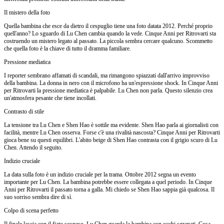
Il mistero della foto
Quella bambina che esce da dietro il cespuglio tiene una foto datata 2012. Perché proprio
quell'anno? Lo sguardo di Lu Chen cambia quando la vede. Cinque Anni per Ritrovarti sta
costruendo un mistero legato al passato. La piccola sembra cercare qualcuno. Scommetto
che quella foto è la chiave di tutto il dramma familiare.
Pressione mediatica
I reporter sembrano affamati di scandali, ma rimangono spiazzati dall'arrivo improvviso
della bambina. La donna in nero con il microfono ha un'espressione shock. In Cinque Anni
per Ritrovarti la pressione mediatica è palpabile. Lu Chen non parla. Questo silenzio crea
un'atmosfera pesante che tiene incollati.
Contrasto di stile
La tensione tra Lu Chen e Shen Hao è sottile ma evidente. Shen Hao parla ai giornalisti con
facilità, mentre Lu Chen osserva. Forse c'è una rivalità nascosta? Cinque Anni per Ritrovarti
gioca bene su questi equilibri. L'abito beige di Shen Hao contrasta con il grigio scuro di Lu
Chen. Attendo il seguito.
Indizio cruciale
La data sulla foto è un indizio cruciale per la trama. Ottobre 2012 segna un evento
importante per Lu Chen. La bambina potrebbe essere collegata a quel periodo. In Cinque
Anni per Ritrovarti il passato torna a galla. Mi chiedo se Shen Hao sappia già qualcosa. Il
suo sorriso sembra dire di sì.
Colpo di scena perfetto
Il finale lascia con il fiato sospeso. Lu Chen guarda la bambina con occhi sgranati. Cosa