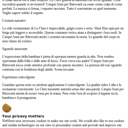
succederà quando si avvicinerà? Cinque Anni per Ritrovarti sa come creare colpi di scena
perfetti. La musica si ferma, i reporter tacciono. Tutto è concentrato su quel momento.
Voglio sapere subito il seguito.
Costumi narrativi
Lo stile vestimentare di Lu Chen è impeccabile, grigio scuro e serio. Shen Hao opta per un
beige più leggero e accessibile. Questo contrasto visivo aiuta a distinguere i loro ruoli. In
Cinque Anni per Ritrovarti anche i costumi raccontano la storia. Le guardie del corpo in
nero fanno da cornice.
Sguardo innocente
L'espressione della bambina è piena di speranza mentre guarda in alto. Non sembra
spaventata dalla folla o dalle auto di lusso. Forse cerca suo padre? Cinque Anni per
Ritrovarti tocca corde emotive profonde con questo incontro. La purezza del suo sguardo
contrasta con la freddezza degli adulti. Scena toccante.
Esperienza coinvolgente
Guardare questa serie su netshort applicazione è coinvolgente. La qualità video è alta e la
recitazione convincente. Lu Chen trasmette autorità senza dire una parola. Cinque Anni per
Ritrovarti merita di essere vista per la trama. Non vedo l'ora di scoprire il legame tra la
bambina e il protagonista.
Your privacy matters
NetShort uses necessary cookies to make our site work. We would also like to use cookies
and similar technologies on our sites to personalize content and provide and improve site