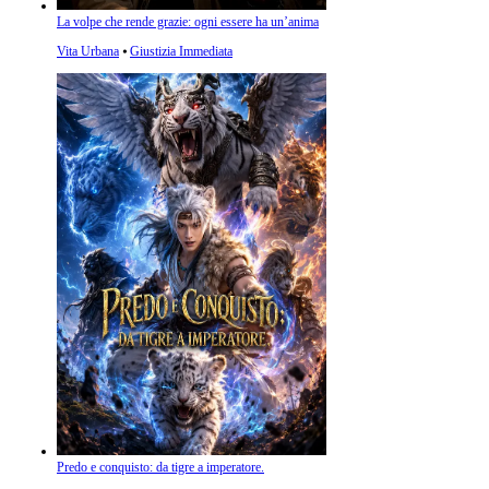
La volpe che rende grazie: ogni essere ha un’anima
Vita Urbana
⦁
Giustizia Immediata
Predo e conquisto: da tigre a imperatore.