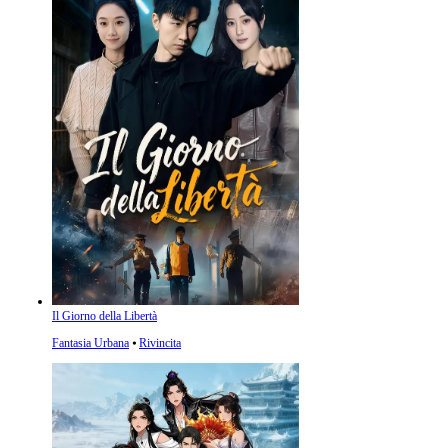
Il Giorno della Libertà
Fantasia Urbana
⦁
Rivincita