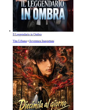
Il Leggendario in Ombra
Vita Urbana
⦁
Avventura Inaspettata