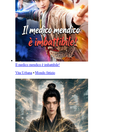
Il medico mendico è imbattibile!
Vita Urbana
⦁
Mondo fittizio