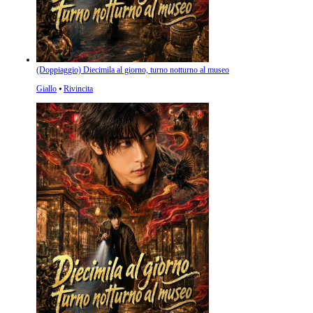
(Doppiaggio) Diecimila al giorno, turno notturno al museo
Giallo
⦁
Rivincita