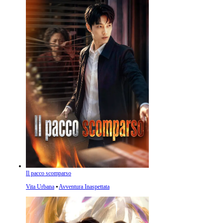
Il pacco scomparso
Vita Urbana
⦁
Avventura Inaspettata