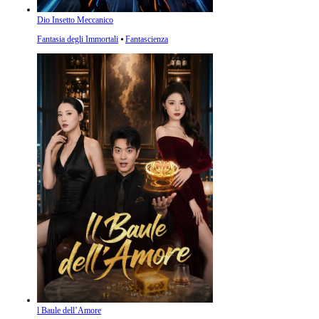
Dio Insetto Meccanico
Fantasia degli Immortali
⦁
Fantascienza
l Baule dell’Amore