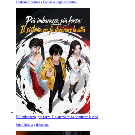
Fantasia Creativa
⦁
Fantasia degli Immortali
Più imbarazzo, più forza: Il sistema mi fa dominare la città
Vita Urbana
⦁
Rivincita