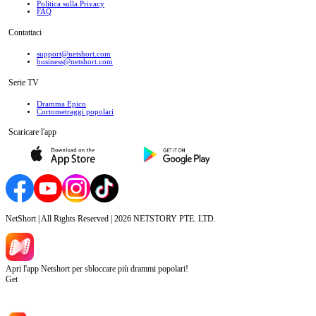
Politica sulla Privacy
FAQ
Contattaci
support@netshort.com
business@netshort.com
Serie TV
Dramma Epico
‌Cortometraggi popolari
Scaricare l'app
NetShort | All Rights Reserved |
2026
NETSTORY PTE. LTD.
Apri l'app Netshort per sbloccare più drammi popolari!
Get