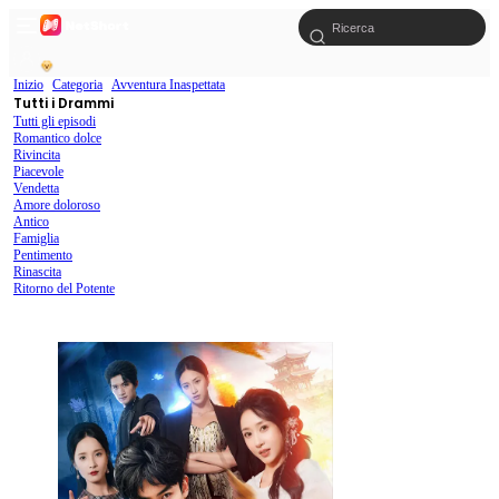
Inizio
Categoria
Avventura Inaspettata
Tutti i Drammi
Tutti gli episodi
Romantico dolce
Rivincita
Piacevole
Vendetta
Amore doloroso
Antico
Famiglia
Pentimento
Rinascita
Ritorno del Potente