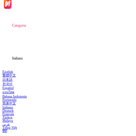
Inizio
Categoria
Scarica
Notizia
Italiano
English
繁體中文
日本語
한국어
Español
แบบไทย
Bahasa Indonesia
Português
简体中文
Italiano
Deutsch
Français
Türkçe
Melayu
عربي
Tiếng Việt
हिंदी