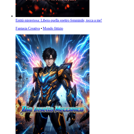
Entità misteriosa: Libera quella spettro femminile, tocca a me!
Fantasia Creativa
⦁
Mondo fittizio