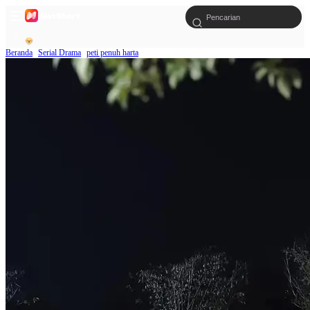
Beranda
Serial Drama
peti penuh harta