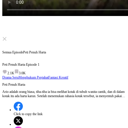
Click to unmute
Semua Episode
Peti Penuh Harta
Peti Penuh Harta
Episode
1
2.1K
3.0K
Drama Seru
Menghukum Penjahat
Fantasi Kreatif
Peti Penuh Harta
Ario adalah orang biasa, tiba-tiba ia bisa melihat kotak di tubuh wanita cantik, dan di dalam
kotak itu ada harta karun. Setelah menemukan rahasia kotak tersebut, ia menyentuh pakaian
dalam perawat dan berhasil mendapatkan uang. Sejak saat itu, hidupnya pun melesat
menuju puncak kesuksesan.
Click to copy the link