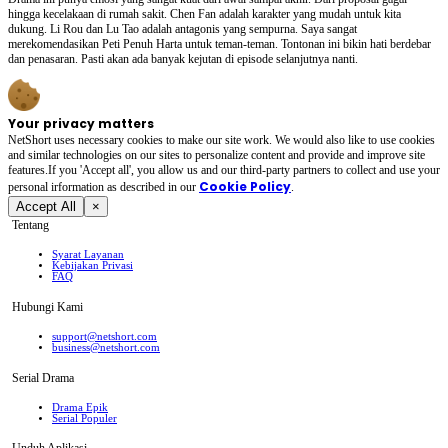
hingga kecelakaan di rumah sakit. Chen Fan adalah karakter yang mudah untuk kita
dukung. Li Rou dan Lu Tao adalah antagonis yang sempurna. Saya sangat
merekomendasikan Peti Penuh Harta untuk teman-teman. Tontonan ini bikin hati berdebar
dan penasaran. Pasti akan ada banyak kejutan di episode selanjutnya nanti.
Your privacy matters
NetShort uses necessary cookies to make our site work. We would also like to use cookies
and similar technologies on our sites to personalize content and provide and improve site
features.If you 'Accept all', you allow us and our third-party partners to collect and use your
Cookie Policy
personal irformation as described in our
.
Accept All
×
Tentang
Syarat Layanan
Kebijakan Privasi
FAQ
Hubungi Kami
support@netshort.com
business@netshort.com
Serial Drama
Drama Epik
Serial Populer
Unduh Aplikasi