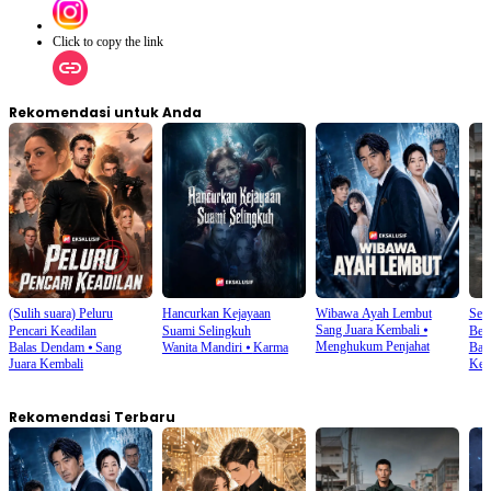
Click to copy the link
Rekomendasi untuk Anda
(Sulih suara) Peluru
Hancurkan Kejayaan
Wibawa Ayah Lembut
Seti
Sang Juara Kembali
⦁
Pencari Keadilan
Suami Selingkuh
Ber
Menghukum Penjahat
Balas Dendam
⦁
Sang
Wanita Mandiri
⦁
Karma
Ban
Juara Kembali
Keh
Rekomendasi Terbaru