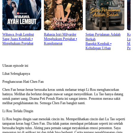
Wibawa Ayah Lembut
Rahasia Istri Milyarder
Setiap Perjalanan Adalah
Kek
Sang Juara Kembali
⦁
Menghukum Penjahat
⦁
Berkah
List
Menghukum Penjahat
Konglomerat
Bangkit Kembali
⦁
Mist
Kehidupan Urban
Penj
Ulasan episode ini
Lihat Selengkapnya
Penghancuran Hati Chen Fan
Chen Fan benar-benar berusaha keras untuk melamar tetapi Li Rou menghancurkan
hatinya. Melihat dia berlutut dengan mawar sangat menyedihkan. Lu Tao hanya datang
untuk pamer uang. Drama Peti Penuh Harta ini sangat intens. Penonton merasa sakit
melihat pengkhianatan itu. Semoga Chen Fan bangkit nanti.
Li Rou Terlalu Dingin
Li Rou begitu dingin saat menolak cincin itu. Memperlihatkan cincin dari Lu Tao seperti
tamparan keras bagi Chen Fan. Dia tidak pantas mendapat perlakuan seperti ini setelah
berusaha begitu tulus. Akting para pemain sangat meyakinkan emosi penonton. Saya
menonton ini di aplikasi ini dan tidak bisa berhenti. Cerita tentang pengkhianatan cinta