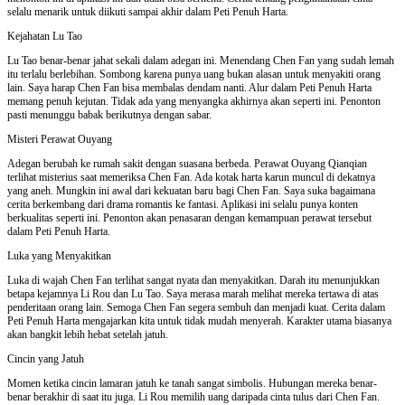
selalu menarik untuk diikuti sampai akhir dalam Peti Penuh Harta.
Kejahatan Lu Tao
Lu Tao benar-benar jahat sekali dalam adegan ini. Menendang Chen Fan yang sudah lemah
itu terlalu berlebihan. Sombong karena punya uang bukan alasan untuk menyakiti orang
lain. Saya harap Chen Fan bisa membalas dendam nanti. Alur dalam Peti Penuh Harta
memang penuh kejutan. Tidak ada yang menyangka akhirnya akan seperti ini. Penonton
pasti menunggu babak berikutnya dengan sabar.
Misteri Perawat Ouyang
Adegan berubah ke rumah sakit dengan suasana berbeda. Perawat Ouyang Qianqian
terlihat misterius saat memeriksa Chen Fan. Ada kotak harta karun muncul di dekatnya
yang aneh. Mungkin ini awal dari kekuatan baru bagi Chen Fan. Saya suka bagaimana
cerita berkembang dari drama romantis ke fantasi. Aplikasi ini selalu punya konten
berkualitas seperti ini. Penonton akan penasaran dengan kemampuan perawat tersebut
dalam Peti Penuh Harta.
Luka yang Menyakitkan
Luka di wajah Chen Fan terlihat sangat nyata dan menyakitkan. Darah itu menunjukkan
betapa kejamnya Li Rou dan Lu Tao. Saya merasa marah melihat mereka tertawa di atas
penderitaan orang lain. Semoga Chen Fan segera sembuh dan menjadi kuat. Cerita dalam
Peti Penuh Harta mengajarkan kita untuk tidak mudah menyerah. Karakter utama biasanya
akan bangkit lebih hebat setelah jatuh.
Cincin yang Jatuh
Momen ketika cincin lamaran jatuh ke tanah sangat simbolis. Hubungan mereka benar-
benar berakhir di saat itu juga. Li Rou memilih uang daripada cinta tulus dari Chen Fan.