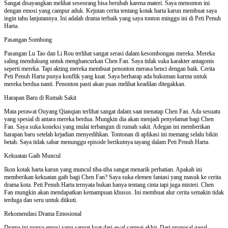
Sangat disayangkan melihat seseorang bisa berubah karena materi. Saya menonton ini
dengan emosi yang campur aduk. Kejutan cerita tentang kotak harta karun membuat saya
ingin tahu lanjutannya. Ini adalah drama terbaik yang saya tonton minggu ini di Peti Penuh
Harta.
Pasangan Sombong
Pasangan Lu Tao dan Li Rou terlihat sangat serasi dalam kesombongan mereka. Mereka
saling mendukung untuk menghancurkan Chen Fan. Saya tidak suka karakter antagonis
seperti mereka. Tapi akting mereka membuat penonton merasa benci dengan baik. Cerita
Peti Penuh Harta punya konflik yang kuat. Saya berharap ada hukuman karma untuk
mereka berdua nanti. Penonton pasti akan puas melihat keadilan ditegakkan.
Harapan Baru di Rumah Sakit
Mata perawat Ouyang Qianqian terlihat sangat dalam saat menatap Chen Fan. Ada sesuatu
yang spesial di antara mereka berdua. Mungkin dia akan menjadi penyelamat bagi Chen
Fan. Saya suka koneksi yang mulai terbangun di rumah sakit. Adegan ini memberikan
harapan baru setelah kejadian menyedihkan. Tontonan di aplikasi ini memang selalu bikin
betah. Saya tidak sabar menunggu episode berikutnya tayang dalam Peti Penuh Harta.
Kekuatan Gaib Muncul
Ikon kotak harta karun yang muncul tiba-tiba sangat menarik perhatian. Apakah ini
memberikan kekuatan gaib bagi Chen Fan? Saya suka elemen fantasi yang masuk ke cerita
drama kota. Peti Penuh Harta ternyata bukan hanya tentang cinta tapi juga misteri. Chen
Fan mungkin akan mendapatkan kemampuan khusus. Ini membuat alur cerita semakin tidak
terduga dan seru untuk diikuti.
Rekomendasi Drama Emosional
Drama ini punya emosi yang sangat kuat dari awal sampai akhir. Dari proposal gagal