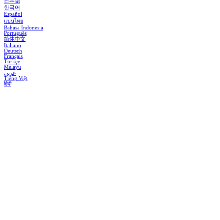
日本語
한국어
Español
แบบไทย
Bahasa Indonesia
Português
简体中文
Italiano
Deutsch
Français
Türkçe
Melayu
عربي
Tiếng Việt
हिंदी