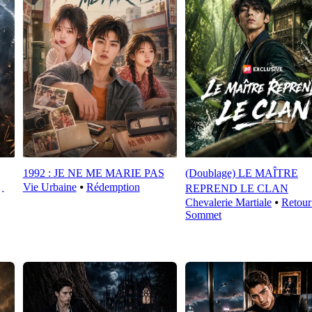
1992 : JE NE ME MARIE PAS
(Doublage) LE MAÎTRE
Vie Urbaine
⦁
Rédemption
REPREND LE CLAN
Chevalerie Martiale
⦁
Retour
Sommet