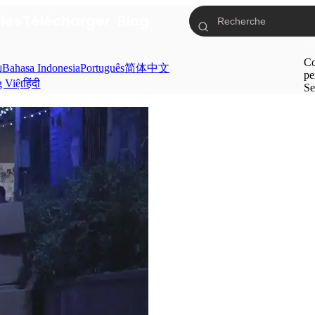
ries
Télécharger
Blog
Co
ย
Bahasa Indonesia
Português
简体中文
pe
g Việt
हिंदी
Se