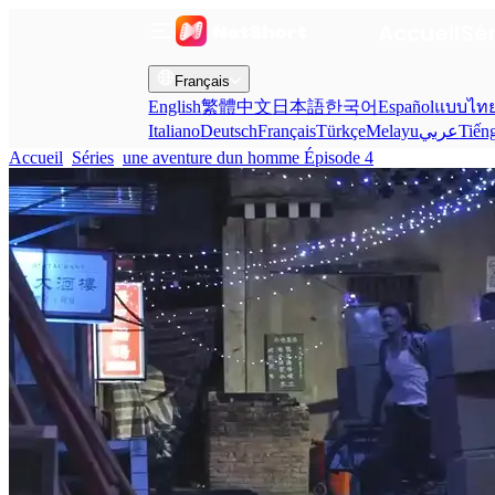
Accueil
Sé
Français
English
繁體中文
日本語
한국어
Español
แบบไท
Italiano
Deutsch
Français
Türkçe
Melayu
عربي
Tiến
Accueil
Séries
une aventure dun homme Épisode 4