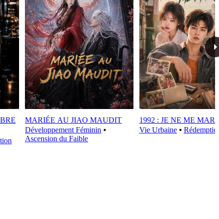
IBRE
MARIÉE AU JIAO MAUDIT
1992 : JE NE ME MARI
Développement Féminin
⦁
Vie Urbaine
⦁
Rédemptio
Ascension du Faible
tion