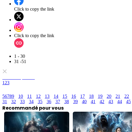
Click to copy the link
Click to copy the link
1 - 30
31 -51
Tous les épisodes
1
2
3
5
6
7
8
9
10
11
12
13
14
15
16
17
18
19
20
21
22
31
32
33
34
35
36
37
38
39
40
41
42
43
44
45
Recommandé pour vous