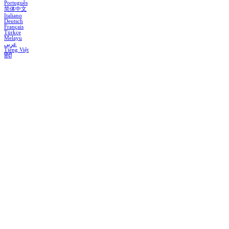
Português
简体中文
Italiano
Deutsch
Français
Türkçe
Melayu
عربي
Tiếng Việt
हिंदी