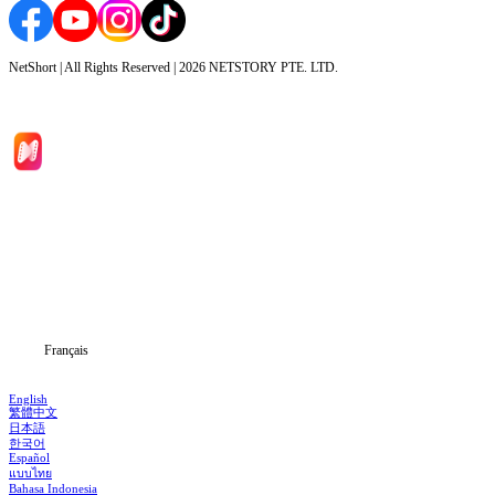
NetShort | All Rights Reserved |
2026
NETSTORY PTE. LTD.
Accueil
Séries
Télécharger
Blog
Français
English
繁體中文
日本語
한국어
Español
แบบไทย
Bahasa Indonesia