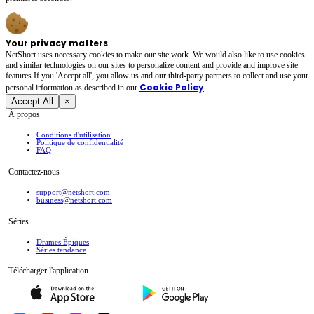
Your privacy matters
NetShort uses necessary cookies to make our site work. We would also like to use cookies
and similar technologies on our sites to personalize content and provide and improve site
features.If you 'Accept all', you allow us and our third-party partners to collect and use your
Cookie Policy
personal irformation as described in our
.
Accept All
×
À propos
Conditions d'utilisation
Politique de confidentialité
FAQ
Contactez-nous
support@netshort.com
business@netshort.com
Séries
Drames Épiques
Séries tendance
Télécharger l'application