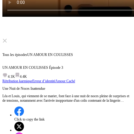
Click to unmute
Tous les épisodes
UN AMOUR EN COULISSES
UN AMOUR EN COULISSES
Épisode
3
4.1K
4.4K
Rétribution karmique
Erreur d’identité
Amour Caché
Une Nuit de Noces Inattendue
Léa et Louis, qui viennent de se marier, font face à une nuit de noces pleine de surprises et
de tensions, notamment avec l'arrivée inopportune d'un colis contenant de la lingerie
érotique envoyé par une personne malveillante, tandis que Lucie continue de semer le
trouble.Comment Léa et Louis vont-ils gérer cette nuit de noces mouvementée et les
tentatives de sabotage de Lucie ?
Click to copy the link