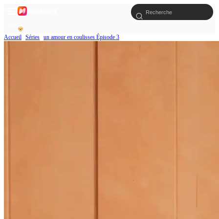
Accueil
Séries
un amour en coulisses Épisode 3