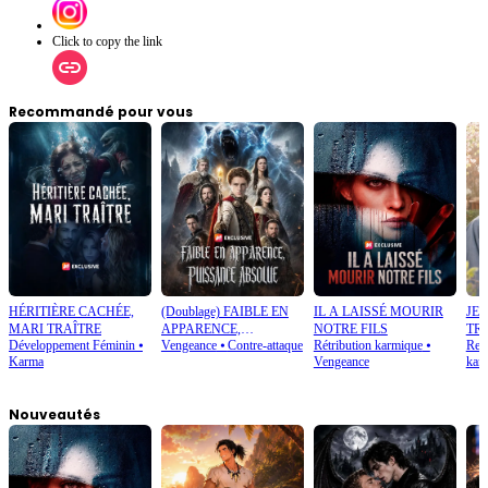
Click to copy the link
Recommandé pour vous
HÉRITIÈRE CACHÉE,
(Doublage) FAIBLE EN
IL A LAISSÉ MOURIR
JE 
MARI TRAÎTRE
APPARENCE,
NOTRE FILS
TRA
Développement Féminin
⦁
Vengeance
⦁
Contre-attaque
Rétribution karmique
⦁
Ren
PUISSANCE ABSOLUE
Karma
Vengeance
kar
Nouveautés