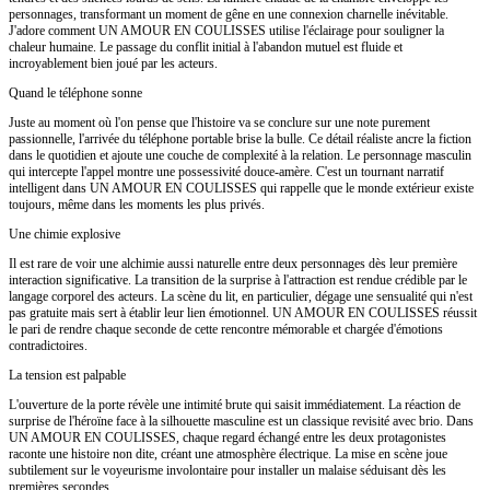
personnages, transformant un moment de gêne en une connexion charnelle inévitable.
J'adore comment UN AMOUR EN COULISSES utilise l'éclairage pour souligner la
chaleur humaine. Le passage du conflit initial à l'abandon mutuel est fluide et
incroyablement bien joué par les acteurs.
Quand le téléphone sonne
Juste au moment où l'on pense que l'histoire va se conclure sur une note purement
passionnelle, l'arrivée du téléphone portable brise la bulle. Ce détail réaliste ancre la fiction
dans le quotidien et ajoute une couche de complexité à la relation. Le personnage masculin
qui intercepte l'appel montre une possessivité douce-amère. C'est un tournant narratif
intelligent dans UN AMOUR EN COULISSES qui rappelle que le monde extérieur existe
toujours, même dans les moments les plus privés.
Une chimie explosive
Il est rare de voir une alchimie aussi naturelle entre deux personnages dès leur première
interaction significative. La transition de la surprise à l'attraction est rendue crédible par le
langage corporel des acteurs. La scène du lit, en particulier, dégage une sensualité qui n'est
pas gratuite mais sert à établir leur lien émotionnel. UN AMOUR EN COULISSES réussit
le pari de rendre chaque seconde de cette rencontre mémorable et chargée d'émotions
contradictoires.
La tension est palpable
L'ouverture de la porte révèle une intimité brute qui saisit immédiatement. La réaction de
surprise de l'héroïne face à la silhouette masculine est un classique revisité avec brio. Dans
UN AMOUR EN COULISSES, chaque regard échangé entre les deux protagonistes
raconte une histoire non dite, créant une atmosphère électrique. La mise en scène joue
subtilement sur le voyeurisme involontaire pour installer un malaise séduisant dès les
premières secondes.