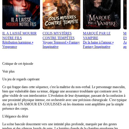
IL A LAISSÉ MOURIR
COLIS MYSTÈRES
MARQUÉ PAR LE
MO
NOTRE FILS
CONTRE TEMPÊTES
VAMPIRE
ES
Rétribution karmique
⦁
Voyage Temporel
⦁
Fantasy
De la haine à l'amour
⦁
Amo
Vengeance
Imaginative
Fantasy Imaginative
aprè
Critique de cet épisode
Voir plus
Un jeu de regards captivant
Ce qui frappe dans cette séquence, c'est la maîtrise du non-verbal. Le personnage masculin,
bien que vulnérable dans sa tenue, dégage une assurance troublante qui contraste avec la
gêne visible de son interlocutrice. L'évolution de leur dynamique, passant de la confusion à
une proximité physique intense, est orchestrée avec une précision chirurgicale. C'est typique
du style de UN AMOUR EN COULISSES où les émotions sont amplifiées par la simple
présence des corps.
L'élégance du désir
La scène bascule doucement vers une intimité plus profonde, marquée par des gestes
tendres et des silences lourds de sens. La lumière chaude de la chambre enveloppe les