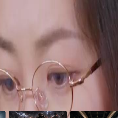
ption d'une enfant effrayée,
er le cours des événements ?
23
24
25
26
27
28
29
30
46
47
48
49
50
51
52
53