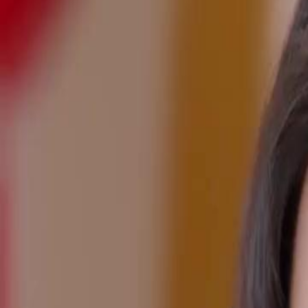
Le drama a été retiré.
TOUT OUBLIER POUR AIMER ENCORE
Épisode
54
2.2K
2.4K
Regret
Développement Masculin
Conflit de Mémoire et de Cœur
Sophie Martin accuse une autre femme d'avoir détruit son bonheur avec
a vraiment aimée. La tension monte alors que les accusations volent, r