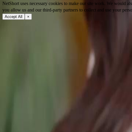
NetShort uses necessary cookies to make our site work. We would also l
you allow us and our third-party partners to collect and use your perso
Accept All
×
À propos
Conditions d'utilisation
Politique de confidentialité
FAQ
Contactez-nous
support@netshort.com
business@netshort.com
Communauté
Séries
Drames Épiques
Séries tendance
Télécharger l'application