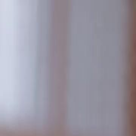
nnectez-vous pour commencer votre expérience
rsonnalisée
 connecter