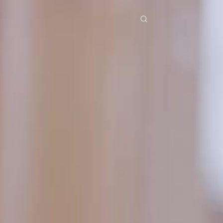
ries
Télécharger
Blog
Co
ย
Bahasa Indonesia
Português
简体中文
pe
g Việt
हिंदी
Se