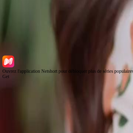
NetShort | All Rights Reserved |
2026
NETSTORY PTE. LTD.
Ouvrez l'application Netshort pour débloquer plus de séries populaire
Get
Accueil
Séries
Télécharger