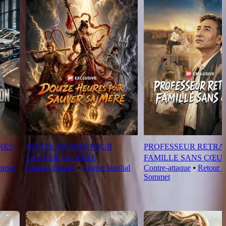
RES
DOUZE HEURES POUR
PROFESSEUR RETRAI
SAUVER SA MÈRE
FAMILLE SANS CŒU
prise
Fantasy Épique
⦁
Amour familial
Contre-attaque
⦁
Retour a
Sommet