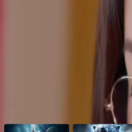
des regrets. La scène se termine sur une note dramatique avec l'interru
Nina.Qui est vraiment Nina et comment son apparition va-t-elle chang
Click to copy the link
Click to copy the link
1 - 30
31 -59
Tous les épisodes
1
2
3
4
5
6
7
8
9
10
11
12
13
14
15
16
17
18
19
20
21
22
31
32
33
34
35
36
37
38
39
40
41
42
43
44
45
55
56
57
58
59
Recommandé pour vous