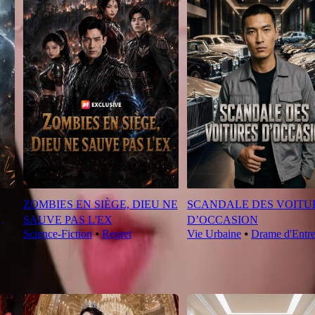
ZOMBIES EN SIÈGE, DIEU NE
SCANDALE DES VOITU
SAUVE PAS L'EX
D’OCCASION
Science-Fiction
⦁
Regret
Vie Urbaine
⦁
Drame d'Entre