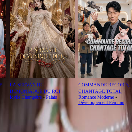
E
LA SERVANTE
COMMANDE RECORD,
DÉMONIAQUE DU ROI
CHANTAGE TOTAL
Idylle Champêtre
⦁
Palais
Romance Moderne
⦁
Développement Féminin