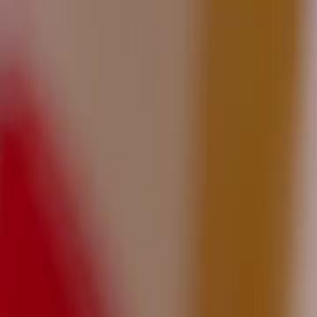
Accueil
Sé
Français
English
繁體中文
日本語
한국어
Español
แบบไท
Italiano
Deutsch
Français
Türkçe
Melayu
عربي
Tiến
Accueil
Séries
tout oublier pour aimer encore Épisode 54