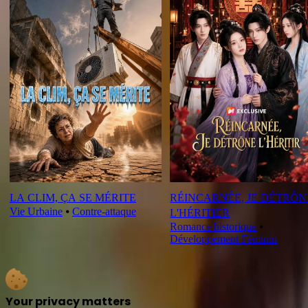
LA CLIM, ÇA SE MÉRITE
RÉINCARNÉE, JE DÉTRÔN
Vie Urbaine
⦁
Contre-attaque
L'HÉRITIER
Romance historique
⦁
Développement Féminin
Your privacy matters