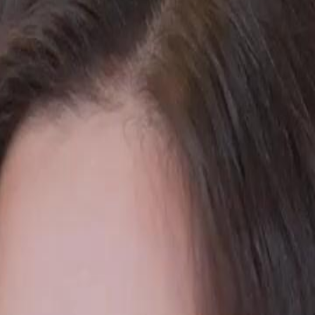
 Marc, affirmant être la seule qu'il
évélant des blessures profondes et