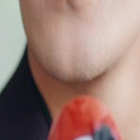
et les villageois se retournent
né à l'hôpital.Théo pourra-t-il