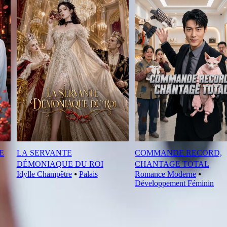
E
LA SERVANTE
COMMANDE RECORD,
DÉMONIAQUE DU ROI
CHANTAGE TOTAL
Idylle Champêtre
⦁
Palais
Romance Moderne
⦁
Développement Féminin