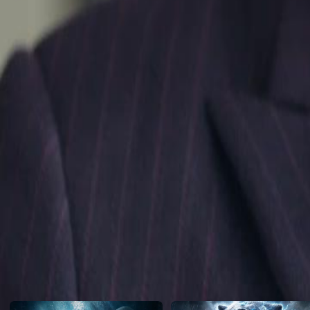
prouver son innocence et sauver Henri avant qu'il ne soit trop tard ?
Click to copy the link
Click to copy the link
1 - 30
31 -52
Tous les épisodes
1
2
3
4
5
6
7
8
9
10
11
12
13
14
15
16
17
18
19
20
21
22
24
25
26
27
28
29
30
31
32
33
34
35
36
37
38
39
40
41
42
43
44
45
Recommandé pour vous