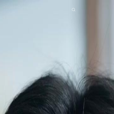
ries
Télécharger
Blog
Co
ย
Bahasa Indonesia
Português
简体中文
pe
g Việt
हिंदी
Se