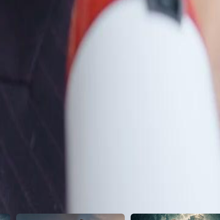
46
47
48
49
50
51
52