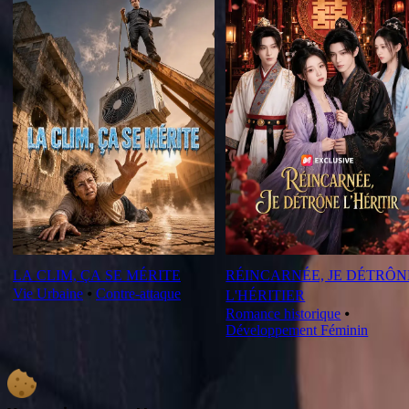
LA CLIM, ÇA SE MÉRITE
RÉINCARNÉE, JE DÉTRÔN
Vie Urbaine
⦁
Contre-attaque
L'HÉRITIER
Romance historique
⦁
Développement Féminin