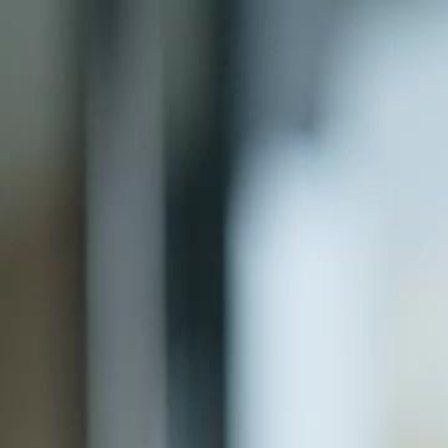
Accueil
Sé
Français
English
繁體中文
日本語
한국어
Español
แบบไท
Italiano
Deutsch
Français
Türkçe
Melayu
عربي
Tiến
Accueil
Séries
sans regret pour ma terre natale Épisode 23