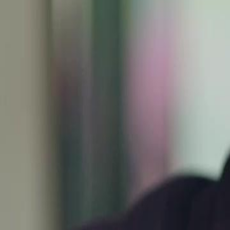
Débloquer cet épisode
SANS REGRET POUR MA TERRE NATALE
Épisode
23
2.2K
2.6K
Regret
Contre-attaque
Rédemption
Accusations et Tensions
Théo est accusé à tort d'avoir causé du tort à Henri, un ami d'enfance, 
violemment contre lui, refusant même de permettre à Henri d'être emme