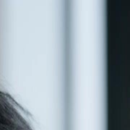
nnectez-vous pour commencer votre expérience
rsonnalisée
 connecter