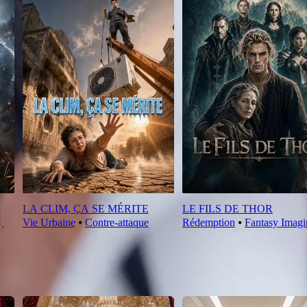
LA CLIM, ÇA SE MÉRITE
LE FILS DE THOR
Vie Urbaine
⦁
Contre-attaque
Rédemption
⦁
Fantasy Imagi