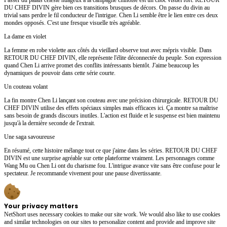
DU CHEF DIVIN gère bien ces transitions brusques de décors. On passe du divin au
trivial sans perdre le fil conducteur de l'intrigue. Chen Li semble être le lien entre ces deux
mondes opposés. C'est une fresque visuelle très agréable.
La dame en violet
La femme en robe violette aux côtés du vieillard observe tout avec mépris visible. Dans
RETOUR DU CHEF DIVIN, elle représente l'élite déconnectée du peuple. Son expression
quand Chen Li arrive promet des conflits intéressants bientôt. J'aime beaucoup les
dynamiques de pouvoir dans cette série courte.
Un couteau volant
La fin montre Chen Li lançant son couteau avec une précision chirurgicale. RETOUR DU
CHEF DIVIN utilise des effets spéciaux simples mais efficaces ici. Ça montre sa maîtrise
sans besoin de grands discours inutiles. L'action est fluide et le suspense est bien maintenu
jusqu'à la dernière seconde de l'extrait.
Une saga savoureuse
En résumé, cette histoire mélange tout ce que j'aime dans les séries. RETOUR DU CHEF
DIVIN est une surprise agréable sur cette plateforme vraiment. Les personnages comme
Wang Mu ou Chen Li ont du charisme fou. L'intrigue avance vite sans être confuse pour le
spectateur. Je recommande vivement pour une pause divertissante.
Your privacy matters
NetShort uses necessary cookies to make our site work. We would also like to use cookies
and similar technologies on our sites to personalize content and provide and improve site