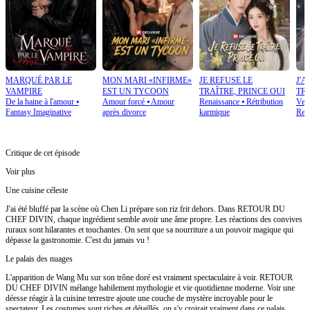
MARQUÉ PAR LE
MON MARI «INFIRME»
JE REFUSE LE
J'A
VAMPIRE
EST UN TYCOON
TRAÎTRE, PRINCE OUI
TR
De la haine à l'amour
⦁
Amour forcé
⦁
Amour
Renaissance
⦁
Rétribution
Ven
Fantasy Imaginative
après divorce
karmique
Reb
Critique de cet épisode
Voir plus
Une cuisine céleste
J'ai été bluffé par la scène où Chen Li prépare son riz frit dehors. Dans RETOUR DU
CHEF DIVIN, chaque ingrédient semble avoir une âme propre. Les réactions des convives
ruraux sont hilarantes et touchantes. On sent que sa nourriture a un pouvoir magique qui
dépasse la gastronomie. C'est du jamais vu !
Le palais des nuages
L'apparition de Wang Mu sur son trône doré est vraiment spectaculaire à voir. RETOUR
DU CHEF DIVIN mélange habilement mythologie et vie quotidienne moderne. Voir une
déesse réagir à la cuisine terrestre ajoute une couche de mystère incroyable pour le
spectateur. Les costumes sont riches et détaillés, on s'y croirait vraiment dans ce palais.