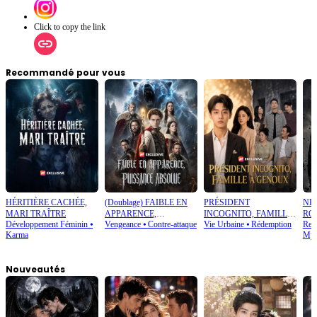
Click to copy the link
Recommandé pour vous
HÉRITIÈRE CACHÉE,
(Doublage) FAIBLE EN
PRÉSIDENT
NE 
MARI TRAÎTRE
APPARENCE,
INCOGNITO, FAMILLE
ROI
Développement Féminin
⦁
Vengeance
⦁
Contre-attaque
Vie Urbaine
⦁
Rédemption
Ret
PUISSANCE ABSOLUE
À GENOUX
Karma
Mys
Nouveautés