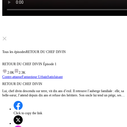
Click to unmute
Tous les épisodes
RETOUR DU CHEF DIVIN
RETOUR DU CHEF DIVIN
Épisode
1
2.0K
2.3K
Contre-attaque
Fantastique Urbain
Satisfaisant
RETOUR DU CHEF DIVIN
Lui, chef divin descendu sur terre, vit dix ans d’exil. Il retrouve l’auberge familiale : elle, sa
belle-sœur, l’attend depuis dix ans et refuse des héritiers. Son oncle lui tend un piège, ses
chefs la trahissent. Pour sauver lui, elle est grièvement blessée. Lui, humilié, attrape un
couteau à mains nues et prépare un plat mythique… Parviendra-t-il à la sauver et à
renverser le sort ?
Click to copy the link