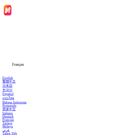
Accueil
Séries
Télécharger
Blog
Français
English
繁體中文
日本語
한국어
Español
แบบไทย
Bahasa Indonesia
Português
简体中文
Italiano
Deutsch
Français
Türkçe
Melayu
عربي
Tiếng Việt