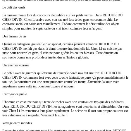
Le défi des œufs
La tension monte lors du concours d'équilibre sur les petits verres. Dans RETOUR DU
CHEF DIVIN, Chen Li arrive avec son sac usé face à des gens en costume chic. Le
contraste social est saisissant visuellement. J'adore comment la série utilise des objets
simples pour montrer la supériorité du vrai talent culinaire face à l'argent.
Des larmes de riz
Quand les villageois goûtent le plat spécial, certains pleurent émotion. RETOUR DU
CHEF DIVIN ne fait pas dans la demi-mesure émotionnelle ici. Chen Li ne cuisine pas
juste pour nourrir les gens, il cuisine pour guérir les cœurs blessés. Cette dimension
spirituelle donne une profondeur inattendue à l'histoire globale.
Un guerrier éternué
Le début avec le guerrier qui éternue de l'énergie dorée m'a fait rire fort. RETOUR DU
CHEF DIVIN commence fort avec cette touche fantastique pure. Ça pose immédiatement le
ton : ici, la nourriture est une arme puissante contre les maux. J'attendais la suite avec
impatience après cette introduction bizarre et unique.
L'arrogance punie
L'homme en costume noir qui tente de tricher avec son couteau est typique des méchants.
Dans RETOUR DU CHEF DIVIN, les antagonistes sont bien écrits et détestables. On veut
voir Chen Li les remettre à leur place rapidement. La scène où il sort son propre couteau est
très satisfaisante à regarder. Vivement la suite !
Voyage entre mondes
Passer du palais céleste nuageux à la campagne chinoise est un choc visuel fort. RETOUR