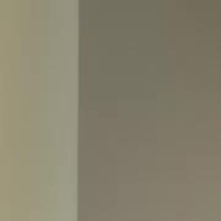
Accueil
Sé
Français
English
繁體中文
日本語
한국어
Español
แบบไท
Italiano
Deutsch
Français
Türkçe
Melayu
عربي
Tiến
Accueil
Séries
reprends moi je ten supplie Épisode 57