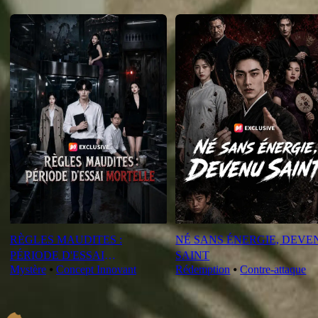
Nouveautés
RÈGLES MAUDITES :
NÉ SANS ÉNERGIE, DEVE
PÉRIODE D'ESSAI
SAINT
Mystère
⦁
Concept Innovant
Rédemption
⦁
Contre-attaque
MORTELLE