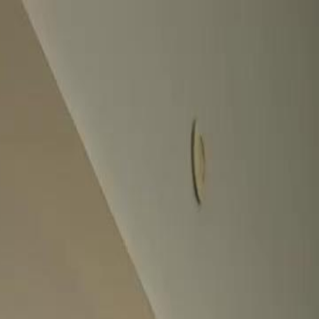
nnectez-vous pour commencer votre expérience
rsonnalisée
 connecter