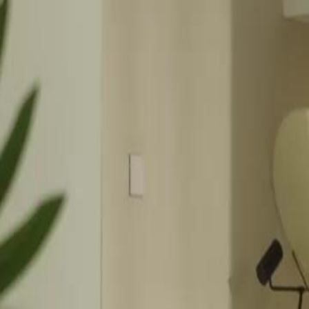
Débloquer cet épisode
REPRENDS-MOI, JE T'EN SUPPLIE
Épisode
57
2.4K
2.7K
Regret
Rétribution karmique
Conflit familial
Le Pardon Impossible
Hugo tente de se rapprocher de sa fille Louna, mais Rosalie lui rappell
années et que Louna préfère maintenant son oncle. Hugo est déchiré ent