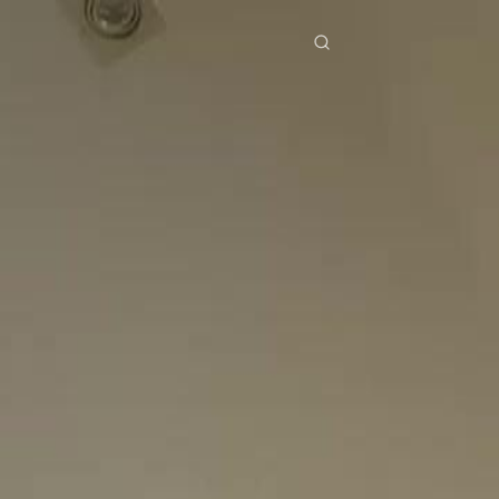
ries
Télécharger
Blog
Co
ย
Bahasa Indonesia
Português
简体中文
pe
g Việt
हिंदी
Se