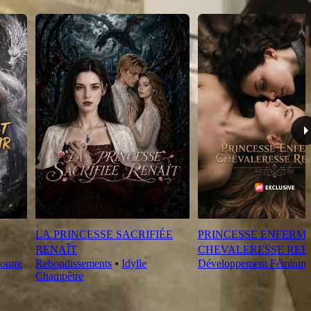
LA PRINCESSE SACRIFIÉE
PRINCESSE ENFERMÉ
RENAÎT
CHEVALERESSE REB
ontre
Rebondissements
⦁
Idylle
Développement Féminin
Champêtre