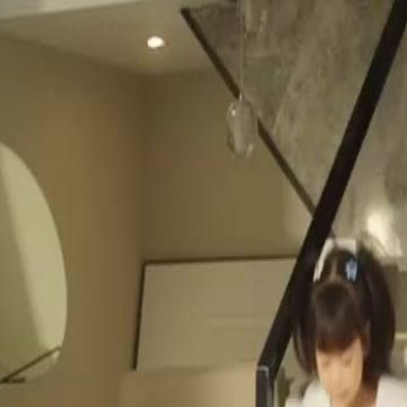
e qu'il a été absent pendant des
re son désir de se racheter et le