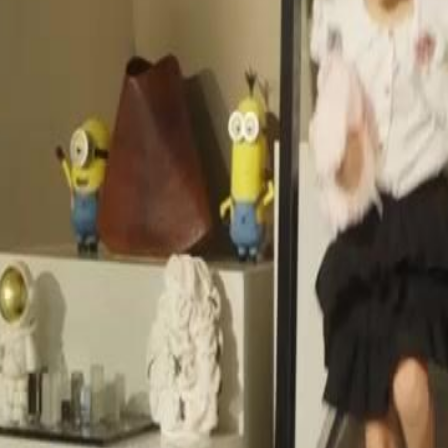
23
24
25
26
27
28
29
30
46
47
48
49
50
51
52
53
54
55
56
76
77
78
79
80
81
82
83
84
85
86
87