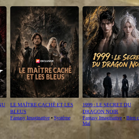
NU
LE MAÎTRE CACHÉ ET LES
1999 : LE SECRET DU
BLEUS
DRAGON NOIR
Fantasy Imaginative
⦁
Système
Fantasy Imaginative
⦁
Bien c
Mal