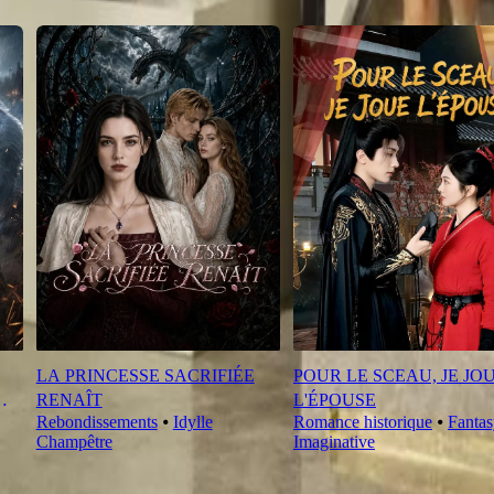
LA PRINCESSE SACRIFIÉE
POUR LE SCEAU, JE JO
RENAÎT
L'ÉPOUSE
Rebondissements
⦁
Idylle
Romance historique
⦁
Fantas
Champêtre
Imaginative