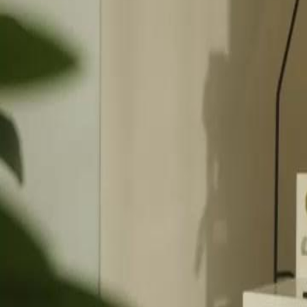
rejet de sa famille.Hugo réussira-t-il à regagner l'amour de sa fille ?
Click to copy the link
Click to copy the link
1 - 30
31 - 60
61 -87
Tous les épisodes
1
2
3
4
5
6
7
8
9
10
11
12
13
14
15
16
17
18
19
20
21
22
31
32
33
34
35
36
37
38
39
40
41
42
43
44
45
58
59
60
61
62
63
64
65
66
67
68
69
70
71
72
73
74
75