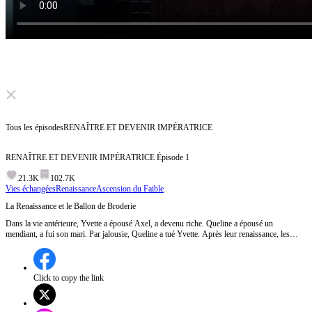
Click to unmute
Tous les épisodes
RENAÎTRE ET DEVENIR IMPÉRATRICE
RENAÎTRE ET DEVENIR IMPÉRATRICE
Épisode
1
21.3K
102.7K
Vies échangées
Renaissance
Ascension du Faible
La Renaissance et le Ballon de Broderie
Dans la vie antérieure, Yvette a épousé Axel, a devenu riche. Queline a épousé un
mendiant, a fui son mari. Par jalousie, Queline a tué Yvette. Après leur renaissance, les
deux ont échangé leurs maris. Le mari d’Yvette est l’empereur. Il est tombé amoureux d'elle.
Enfin, Yvette a devenue impératrice. Épisode 1:Yvette et Queline, deux sœurs de la famille
Simon, revivent le jour où elles lancent le ballon de broderie pour choisir leur mari.
Queline, jalouse du futur heureux d'Yvette dans leur vie précédente, manipule les
Click to copy the link
événements pour épouser Axel Marcel, ignorant les dangers de sa famille. Yvette, ayant
également revécu, observe avec tristesse et détermination.Quels secrets terribles cache la
famille Marcel, et comment Yvette compte-t-elle changer son destin cette fois-ci ?