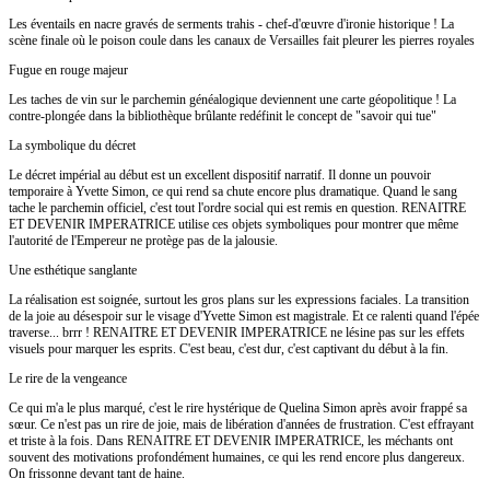
Les éventails en nacre gravés de serments trahis - chef-d'œuvre d'ironie historique ! La
scène finale où le poison coule dans les canaux de Versailles fait pleurer les pierres royales
Fugue en rouge majeur
Les taches de vin sur le parchemin généalogique deviennent une carte géopolitique ! La
contre-plongée dans la bibliothèque brûlante redéfinit le concept de "savoir qui tue"
La symbolique du décret
Le décret impérial au début est un excellent dispositif narratif. Il donne un pouvoir
temporaire à Yvette Simon, ce qui rend sa chute encore plus dramatique. Quand le sang
tache le parchemin officiel, c'est tout l'ordre social qui est remis en question. RENAITRE
ET DEVENIR IMPERATRICE utilise ces objets symboliques pour montrer que même
l'autorité de l'Empereur ne protège pas de la jalousie.
Une esthétique sanglante
La réalisation est soignée, surtout les gros plans sur les expressions faciales. La transition
de la joie au désespoir sur le visage d'Yvette Simon est magistrale. Et ce ralenti quand l'épée
traverse... brrr ! RENAITRE ET DEVENIR IMPERATRICE ne lésine pas sur les effets
visuels pour marquer les esprits. C'est beau, c'est dur, c'est captivant du début à la fin.
Le rire de la vengeance
Ce qui m'a le plus marqué, c'est le rire hystérique de Quelina Simon après avoir frappé sa
sœur. Ce n'est pas un rire de joie, mais de libération d'années de frustration. C'est effrayant
et triste à la fois. Dans RENAITRE ET DEVENIR IMPERATRICE, les méchants ont
souvent des motivations profondément humaines, ce qui les rend encore plus dangereux.
On frissonne devant tant de haine.