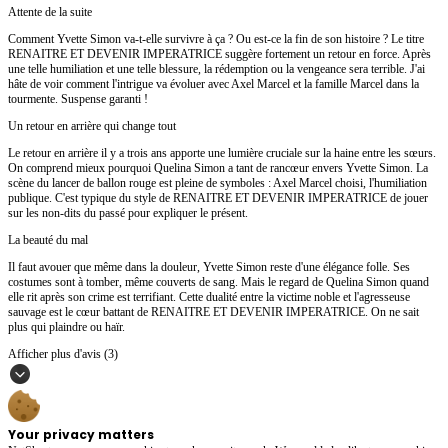
Attente de la suite
Comment Yvette Simon va-t-elle survivre à ça ? Ou est-ce la fin de son histoire ? Le titre
RENAITRE ET DEVENIR IMPERATRICE suggère fortement un retour en force. Après
une telle humiliation et une telle blessure, la rédemption ou la vengeance sera terrible. J'ai
hâte de voir comment l'intrigue va évoluer avec Axel Marcel et la famille Marcel dans la
tourmente. Suspense garanti !
Un retour en arrière qui change tout
Le retour en arrière il y a trois ans apporte une lumière cruciale sur la haine entre les sœurs.
On comprend mieux pourquoi Quelina Simon a tant de rancœur envers Yvette Simon. La
scène du lancer de ballon rouge est pleine de symboles : Axel Marcel choisi, l'humiliation
publique. C'est typique du style de RENAITRE ET DEVENIR IMPERATRICE de jouer
sur les non-dits du passé pour expliquer le présent.
La beauté du mal
Il faut avouer que même dans la douleur, Yvette Simon reste d'une élégance folle. Ses
costumes sont à tomber, même couverts de sang. Mais le regard de Quelina Simon quand
elle rit après son crime est terrifiant. Cette dualité entre la victime noble et l'agresseuse
sauvage est le cœur battant de RENAITRE ET DEVENIR IMPERATRICE. On ne sait
plus qui plaindre ou haïr.
Afficher plus d'avis (3)
Your privacy matters