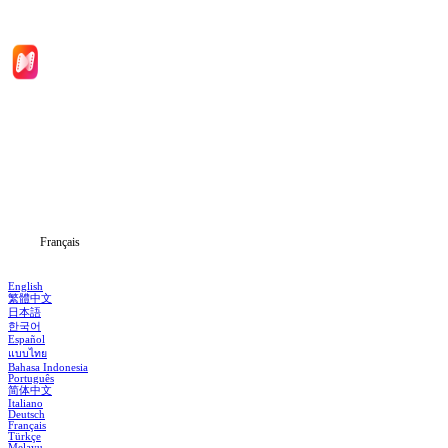
Accueil
Séries
Télécharger
Blog
Français
English
繁體中文
日本語
한국어
Español
แบบไทย
Bahasa Indonesia
Português
简体中文
Italiano
Deutsch
Français
Türkçe
Melayu