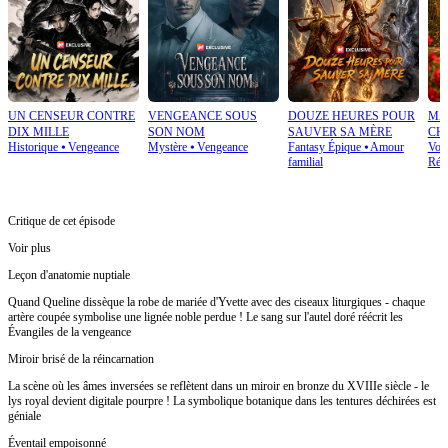
UN CENSEUR CONTRE
VENGEANCE SOUS
DOUZE HEURES POUR
MA
DIX MILLE
SON NOM
SAUVER SA MÈRE
CH
Historique
⦁
Vengeance
Mystère
⦁
Vengeance
Fantasy Épique
⦁
Amour
Voy
familial
Rétr
Critique de cet épisode
Voir plus
Leçon d'anatomie nuptiale
Quand Queline dissèque la robe de mariée d'Yvette avec des ciseaux liturgiques - chaque
artère coupée symbolise une lignée noble perdue ! Le sang sur l'autel doré réécrit les
Évangiles de la vengeance
Miroir brisé de la réincarnation
La scène où les âmes inversées se reflètent dans un miroir en bronze du XVIIIe siècle - le
lys royal devient digitale pourpre ! La symbolique botanique dans les tentures déchirées est
géniale
Éventail empoisonné