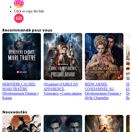
Click to copy the link
Recommandé pour vous
HÉRITIÈRE CACHÉE,
(Doublage) FAIBLE EN
RÉINCARNÉE,
JE 
MARI TRAÎTRE
APPARENCE,
CONDAMNÉE AU
EU
Développement Féminin
⦁
Vengeance
⦁
Contre-attaque
Développement Féminin
⦁
Dév
PUISSANCE ABSOLUE
BORDEL
Karma
Idylle Champêtre
Ren
Nouveautés