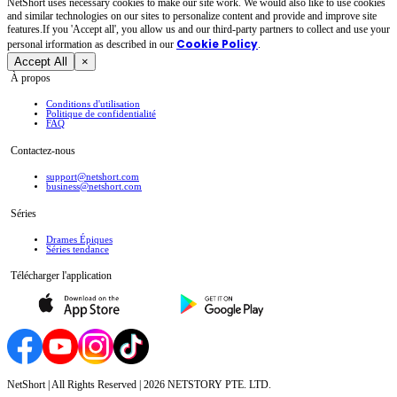
NetShort uses necessary cookies to make our site work. We would also like to use cookies
and similar technologies on our sites to personalize content and provide and improve site
features.If you 'Accept all', you allow us and our third-party partners to collect and use your
Cookie Policy
personal irformation as described in our
.
Accept All
×
À propos
Conditions d'utilisation
Politique de confidentialité
FAQ
Contactez-nous
support@netshort.com
business@netshort.com
Séries
Drames Épiques
Séries tendance
Télécharger l'application
NetShort | All Rights Reserved |
2026
NETSTORY PTE. LTD.