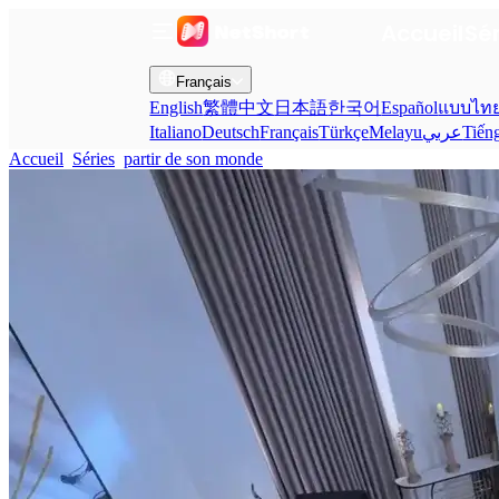
Accueil
Sé
Français
English
繁體中文
日本語
한국어
Español
แบบไท
Italiano
Deutsch
Français
Türkçe
Melayu
عربي
Tiến
Accueil
Séries
partir de son monde