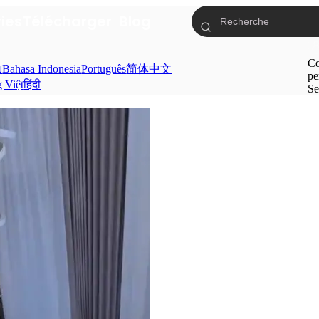
ries
Télécharger
Blog
Co
ย
Bahasa Indonesia
Português
简体中文
pe
g Việt
हिंदी
Se