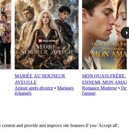
MARIÉE AU SEIGNEUR
MON QUASI-FRÈRE,
AVEUGLE
ENNEMI, MON AMAN
Amour après divorce
⦁
Mariages
Romance Moderne
⦁
De l
échangés
l'amour
 content and provide and improve site features.If you 'Accept all',