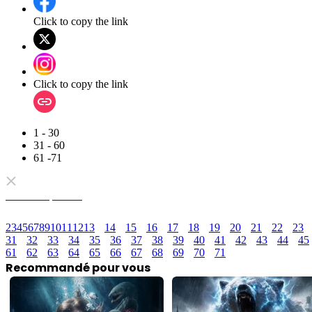
Click to copy the link
Click to copy the link
1 - 30
31 - 60
61 -71
Tous les épisodes
2
3
4
5
6
7
8
9
10
11
12
13
14
15
16
17
18
19
20
21
22
23
31
32
33
34
35
36
37
38
39
40
41
42
43
44
45
61
62
63
64
65
66
67
68
69
70
71
Recommandé pour vous