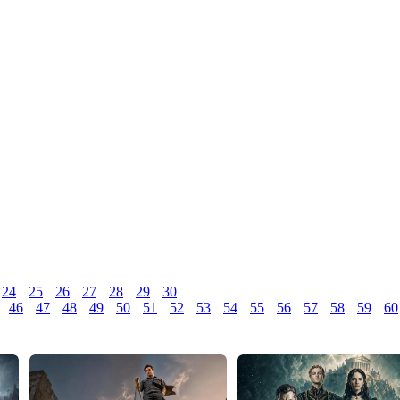
24
25
26
27
28
29
30
46
47
48
49
50
51
52
53
54
55
56
57
58
59
60