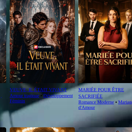
VEUVE, IL ÉTAIT VIVANT
MARIÉE POUR ÊTRE
Amour tragique
⦁
Développement
SACRIFIÉE
Féminin
Romance Moderne
⦁
Mariag
d'Amour