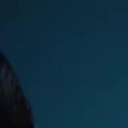
Accueil
Sé
Français
English
繁體中文
日本語
한국어
Español
แบบไท
Italiano
Deutsch
Français
Türkçe
Melayu
عربي
Tiến
Accueil
Séries
père noël ramène papa à la maison Épisode 14