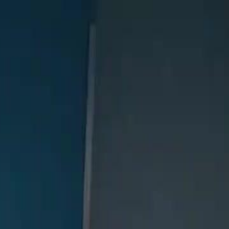
nnectez-vous pour commencer votre expérience
rsonnalisée
 connecter