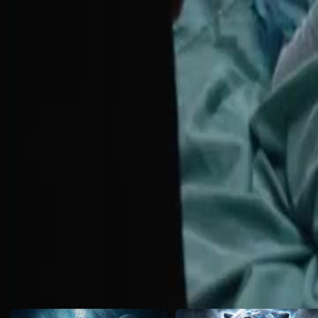
se fissure. L'amour saura-t-il les ramener à la maison ?
Click to copy the link
Click to copy the link
1 - 30
31 -50
Tous les épisodes
1
2
3
4
5
6
7
8
9
10
11
12
13
15
16
17
18
19
20
21
22
23
24
25
26
27
28
29
31
32
33
34
35
36
37
38
39
40
41
42
43
44
45
Recommandé pour vous