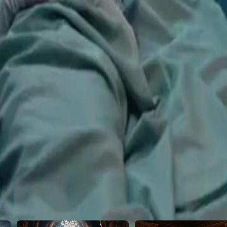
30
46
47
48
49
50