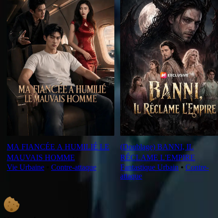
MA FIANCÉE A HUMILIÉ LE
(Doublage) BANNI, IL
MAUVAIS HOMME
RÉCLAME L'EMPIRE
Vie Urbaine
⦁
Contre-attaque
Fantastique Urbain
⦁
Contre-
attaque