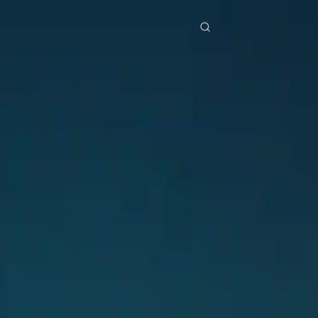
ries
Télécharger
Blog
Co
ย
Bahasa Indonesia
Português
简体中文
pe
g Việt
हिंदी
Se