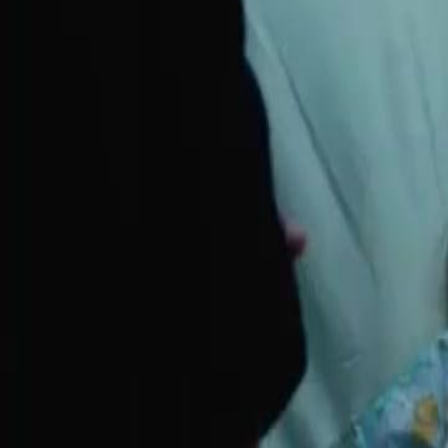
Débloquer cet épisode
PÈRE NOËL, RAMÈNE PAPA À LA MAISON
Épisode
14
2.3K
3.0K
Retrouvailles familiales
Amour tragique
Amnésie
PÈRE NOËL, RAMÈNE PAPA À LA MAISON
Il y a sept ans, elle disparaît, déclarée morte. Aveugle et amnésique, ell
Lorsqu'un parrain croise une vendeuse de cigarettes dans la neige de