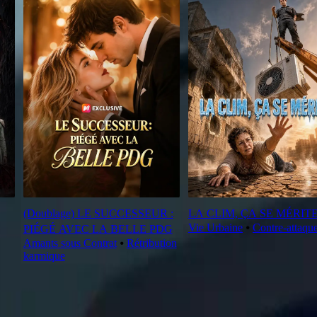
(Doublage) LE SUCCESSEUR :
LA CLIM, ÇA SE MÉRIT
Vie Urbaine
⦁
Contre-attaqu
PIÉGÉ AVEC LA BELLE PDG
Amants sous Contrat
⦁
Rétribution
karmique