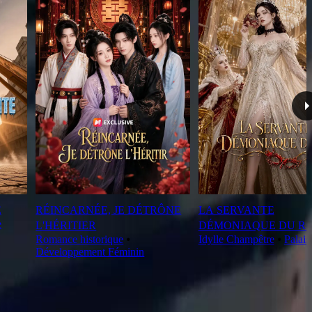
E
RÉINCARNÉE, JE DÉTRÔNE
LA SERVANTE
e
L'HÉRITIER
DÉMONIAQUE DU RO
Romance historique
⦁
Idylle Champêtre
⦁
Palais
Développement Féminin