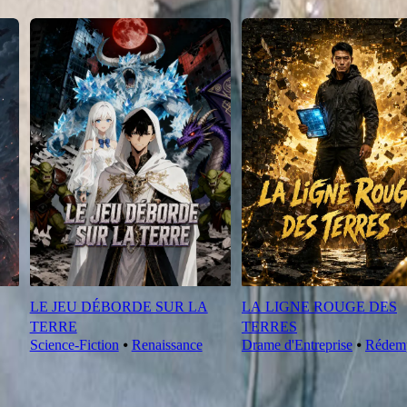
LE JEU DÉBORDE SUR LA
LA LIGNE ROUGE DES
TERRE
TERRES
Science-Fiction
⦁
Renaissance
Drame d'Entreprise
⦁
Rédem