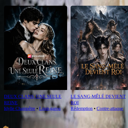
Nouveautés
DEUX CLANS, UNE SEULE
LE SANG-MÊLÉ DEVIENT
REINE
ROI
Idylle Champêtre
⦁
Loup-garou
Rédemption
⦁
Contre-attaque