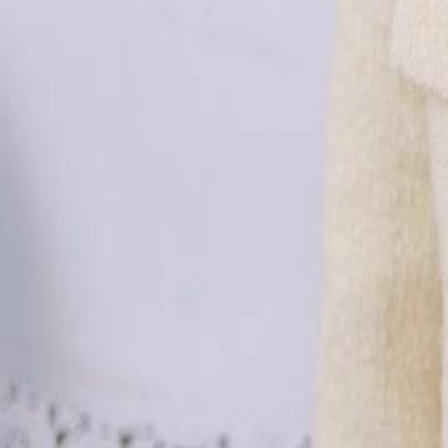
à une confrontation physique entre les deux femmes.Quelles seront le
altercation entre Luc et son frère ?
Click to copy the link
Click to copy the link
1 - 30
31 - 60
61 -70
Tous les épisodes
1
2
3
4
5
6
7
8
9
10
11
12
13
14
15
17
18
19
20
21
22
23
24
25
26
27
28
29
30
31
32
33
34
35
36
37
38
39
40
41
42
43
44
45
61
62
63
64
65
66
67
68
69
70