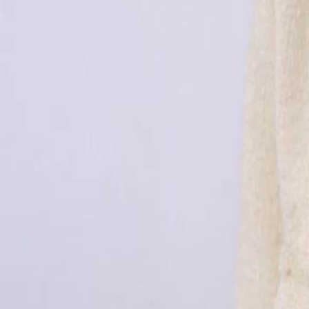
Débloquer cet épisode
OR FAUX, CŒUR VRAI
Épisode
16
2.5K
2.5K
Affection réciproque
Amour à Feu Doux
Romance douce
Conflit familial et révélations
Luc Dubois et son frère s'affrontent violemment, révélant des tensions
Pendant ce temps, on découvre que Lise Moreau a supplié Marine Mart