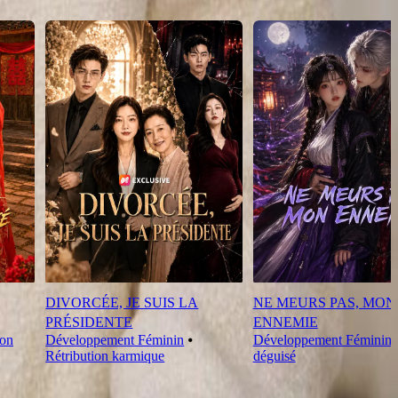
DIVORCÉE, JE SUIS LA
NE MEURS PAS, MON
PRÉSIDENTE
ENNEMIE
ion
Développement Féminin
⦁
Développement Féminin
Rétribution karmique
déguisé