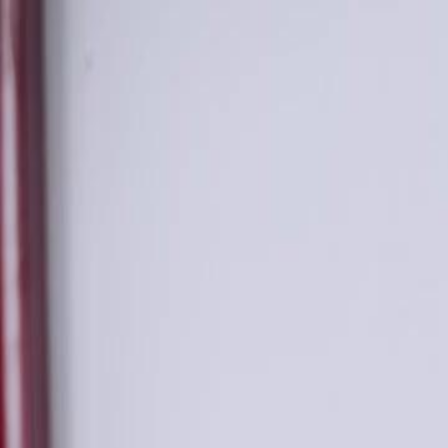
Accueil
Sé
Français
English
繁體中文
日本語
한국어
Español
แบบไท
Italiano
Deutsch
Français
Türkçe
Melayu
عربي
Tiến
Accueil
Séries
or faux cœur vrai Épisode 16