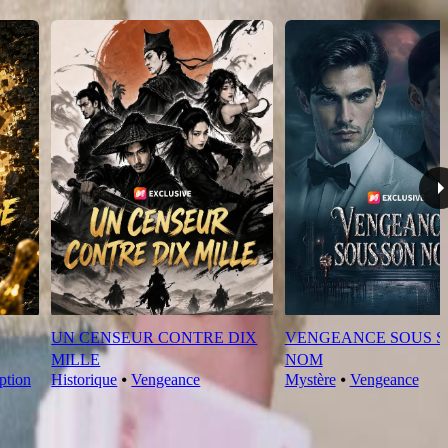
UN CENSEUR CONTRE DIX
VENGEANCE SOUS 
MILLE
NOM
ption
Historique
⦁
Vengeance
Mystère
⦁
Vengeance