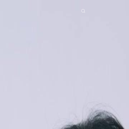
ries
Télécharger
Blog
Co
ย
Bahasa Indonesia
Português
简体中文
pe
g Việt
हिंदी
Se