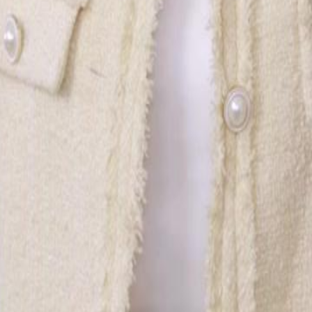
s conséquences de cette violente
46
47
48
49
50
51
52
53
54
55
56
57
58
59
60