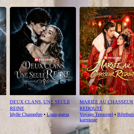
DEUX CLANS, UNE SEULE
MARIÉE AU CHASSEUR
REINE
REDOUTÉ
Idylle Champêtre
⦁
Loup-garou
Voyage Temporel
⦁
Rétribut
karmique