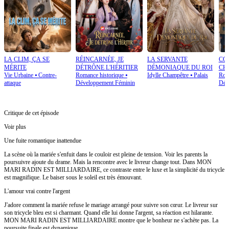
LA CLIM, ÇA SE
RÉINCARNÉE, JE
LA SERVANTE
CO
MÉRITE
DÉTRÔNE L'HÉRITIER
DÉMONIAQUE DU ROI
CH
Vie Urbaine
⦁
Contre-
Romance historique
⦁
Idylle Champêtre
⦁
Palais
Rom
attaque
Développement Féminin
Dév
Critique de cet épisode
Voir plus
Une fuite romantique inattendue
La scène où la mariée s'enfuit dans le couloir est pleine de tension. Voir les parents la
poursuivre ajoute du drame. Mais la rencontre avec le livreur change tout. Dans MON
MARI RADIN EST MILLIARDAIRE, ce contraste entre le luxe et la simplicité du tricycle
est magnifique. Le baiser sous le soleil est très émouvant.
L'amour vrai contre l'argent
J'adore comment la mariée refuse le mariage arrangé pour suivre son cœur. Le livreur sur
son tricycle bleu est si charmant. Quand elle lui donne l'argent, sa réaction est hilarante.
MON MARI RADIN EST MILLIARDAIRE montre que le bonheur ne s'achète pas. La
poursuite finale est dynamique.