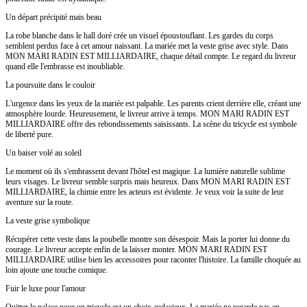
Un départ précipité mais beau
La robe blanche dans le hall doré crée un visuel époustouflant. Les gardes du corps
semblent perdus face à cet amour naissant. La mariée met la veste grise avec style. Dans
MON MARI RADIN EST MILLIARDAIRE, chaque détail compte. Le regard du livreur
quand elle l'embrasse est inoubliable.
La poursuite dans le couloir
L'urgence dans les yeux de la mariée est palpable. Les parents crient derrière elle, créant une
atmosphère lourde. Heureusement, le livreur arrive à temps. MON MARI RADIN EST
MILLIARDAIRE offre des rebondissements saisissants. La scène du tricycle est symbole
de liberté pure.
Un baiser volé au soleil
Le moment où ils s'embrassent devant l'hôtel est magique. La lumière naturelle sublime
leurs visages. Le livreur semble surpris mais heureux. Dans MON MARI RADIN EST
MILLIARDAIRE, la chimie entre les acteurs est évidente. Je veux voir la suite de leur
aventure sur la route.
La veste grise symbolique
Récupérer cette veste dans la poubelle montre son désespoir. Mais la porter lui donne du
courage. Le livreur accepte enfin de la laisser monter. MON MARI RADIN EST
MILLIARDAIRE utilise bien les accessoires pour raconter l'histoire. La famille choquée au
loin ajoute une touche comique.
Fuir le luxe pour l'amour
Quitter le palace pour un tricycle est un choix audacieux. La mariée ne regarde pas en