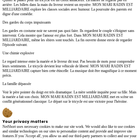
arrière. Les billets dans la main du livreur restent un mystère. MON MARI RADIN EST
MILLIARDAIRE explore les classes sociales avec humour. La poursuite des parents est
digne d'une comédie.
Des gardes du corps impuissants
Les gardes en costume noir ne savent pas quoi faire. Ils regardent le couple s'éloigner sans
intervenir. Cela montre que l'amour est plus fort. Dans MON MARI RADIN EST
MILLIARDAIRE, même les sbires sont touchés. La fin ouverte donne envie de regarder
l'épisode suivant.
Une chimie explosive
Le regard intense entre la mariée et le livreur dit tout. Pas besoin de mots pour comprendre
leurs sentiments. Le tricycle devient leur véhicule de liberté. MON MARI RADIN EST
MILLIARDAIRE capture bien cette étincelle. La musique doit être magnifique à ce moment
précis.
La famille dépassée
Voir le père pointer du doigt est très dramatique. La mère semble inquiète pour sa fille. Mais
la mariée a fait son choix. MON MARI RADIN EST MILLIARDAIRE met en scène un
conflit générationnel classique. Le départ sur le tricycle est une victoire pour l'héroïne.
Your privacy matters
NetShort uses necessary cookies to make our site work. We would also like to use cookies
and similar technologies on our sites to personalize content and provide and improve site
features.If you 'Accept all', you allow us and our third-party partners to collect and use your