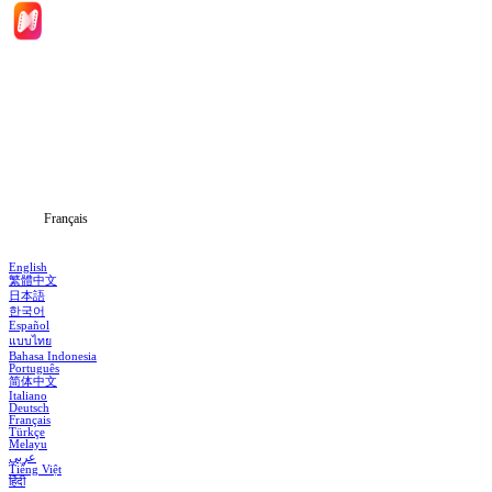
Accueil
Séries
Télécharger
Blog
Français
English
繁體中文
日本語
한국어
Español
แบบไทย
Bahasa Indonesia
Português
简体中文
Italiano
Deutsch
Français
Türkçe
Melayu
عربي
Tiếng Việt
हिंदी