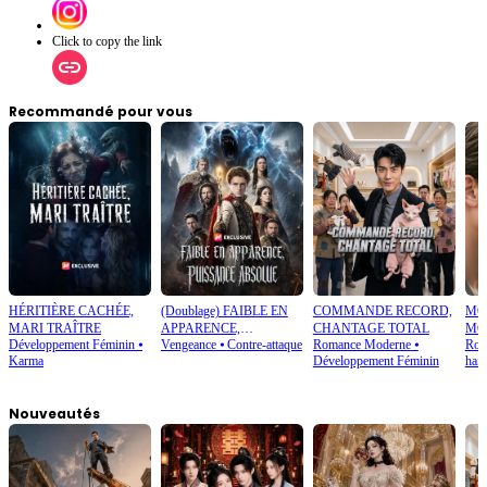
Click to copy the link
Recommandé pour vous
HÉRITIÈRE CACHÉE,
(Doublage) FAIBLE EN
COMMANDE RECORD,
MO
MARI TRAÎTRE
APPARENCE,
CHANTAGE TOTAL
MO
Développement Féminin
⦁
Vengeance
⦁
Contre-attaque
Romance Moderne
⦁
Rom
PUISSANCE ABSOLUE
AM
Karma
Développement Féminin
hain
Nouveautés