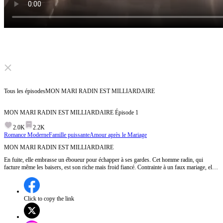
Click to unmute
Tous les épisodes
MON MARI RADIN EST MILLIARDAIRE
MON MARI RADIN EST MILLIARDAIRE
Épisode
1
2.0K
2.2K
Romance Moderne
Famille puissante
Amour après le Mariage
MON MARI RADIN EST MILLIARDAIRE
En fuite, elle embrasse un éboueur pour échapper à ses gardes. Cet homme radin, qui
facture même les baisers, est son riche mais froid fiancé. Contrainte à un faux mariage, elle
découvre chez lui : des antiques servant à saler, du nanmu en bois de chauffage. Sa «
pauvreté » cache 3 cents milliards.
Click to copy the link