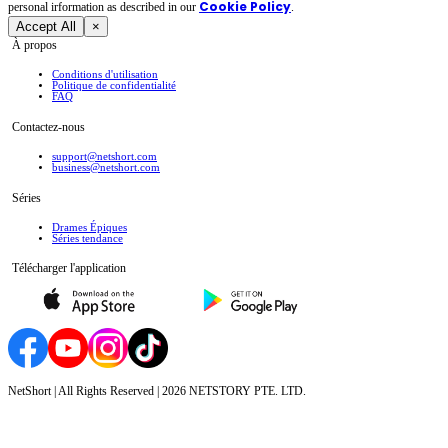
Cookie Policy
personal irformation as described in our
.
Accept All
×
À propos
Conditions d'utilisation
Politique de confidentialité
FAQ
Contactez-nous
support@netshort.com
business@netshort.com
Séries
Drames Épiques
Séries tendance
Télécharger l'application
NetShort | All Rights Reserved |
2026
NETSTORY PTE. LTD.