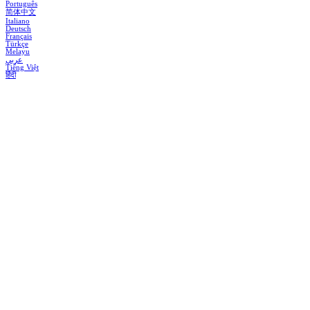
Português
简体中文
Italiano
Deutsch
Français
Türkçe
Melayu
عربي
Tiếng Việt
हिंदी