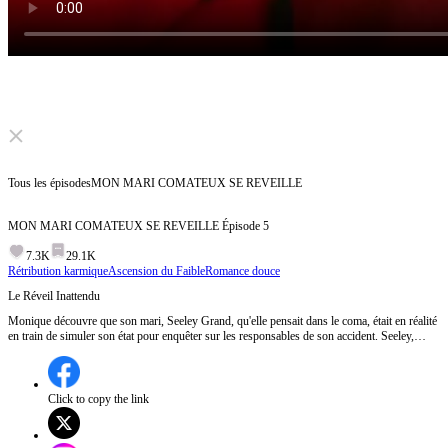
Click to unmute
Tous les épisodes
MON MARI COMATEUX SE REVEILLE
MON MARI COMATEUX SE REVEILLE
Épisode
5
7.3K
29.1K
Rétribution karmique
Ascension du Faible
Romance douce
Le Réveil Inattendu
Monique découvre que son mari, Seeley Grand, qu'elle pensait dans le coma, était en réalité
en train de simuler son état pour enquêter sur les responsables de son accident. Seeley,
touché par la dévotion de Monique, décide de se réveiller, tandis que des questions sur les
intentions de sa famille émergent.Quelles sont les véritables intentions de la famille de
Seeley envers Monique ?
Click to copy the link