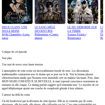
DEUX CLANS, UNE
LE SANG-MÊLÉ
LE JEU DÉBORDE SUR
LA
SEULE REINE
DEVIENT ROI
LA TERRE
TE
Idylle Champêtre
⦁
Loup-
Rédemption
⦁
Contre-
Science-Fiction
⦁
Dram
garou
attaque
Renaissance
Réd
Critique de cet épisode
Voir plus
Une nuit de noces sous haute tension
L'atmosphère de cette scène est incroyablement lourde de sens. Les décorations
traditionnelles contrastent avec le drame qui se joue sur le lit. Voir la femme pleurer
silencieusement tandis que l'homme reste immobile crée un malaise fascinant. Puis, dans
MON MARI COMATEUX SE REVEILLE, le mari reprend conscience exactement au
moment où elle craque. Ce timing parfait suggère qu'il entendait tout ! Le mystère de cet
appel téléphonique ajoute une couche de complexité géniale à leur relation.
L'amour au-delà du coma
J'ai été bouleversé par la dévotion de cette épouse. Elle ne se contente pas de soins
physiques, elle lui parle, elle pleure, elle s'effondre sur lui. C'est cette vulnérabilité qui