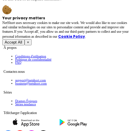
Your privacy matters
NetShort uses necessary cookies to make our site work. We would also like to use cookies
and similar technologies on our sites to personalize content and provide and improve site
features.If you 'Accept all', you allow us and our third-party partners to collect and use your
Cookie Policy
personal irformation as described in our
.
Accept All
×
À propos
Conditions d'utilisation
Politique de confidentialité
FAQ
Contactez-nous
support@netshort.com
business@netshort.com
Séries
Drames Épiques
Séries tendance
Télécharger l'application