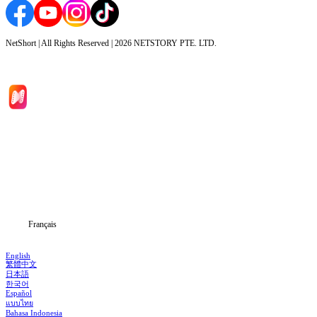
NetShort | All Rights Reserved |
2026
NETSTORY PTE. LTD.
Accueil
Séries
Télécharger
Blog
Français
English
繁體中文
日本語
한국어
Español
แบบไทย
Bahasa Indonesia