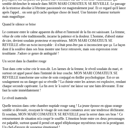
semble déclencher le miracle dans MON MARI COMATEUX SE REVEILLE. Le passage
de la tristesse absolue à l'étreinte passionnée est magistralement joué. Et ce regard qu'il lance
après l'appel... on sent qu'il cache quelque chose de lourd. Une histoire d'amour torturée
mais magnifique.
Quand le silence se brise
Le contraste entre le calme apparent du début et l'intensité de la fin est saisissant. La femme,
vêtue de cette robe traditionnelle, incarne la patience et la douleur. L'homme, d'abord statue
de cire, devient soudain protecteur et mystérieux. MON MARI COMATEUX SE
REVEILLE offre un twist incroyable : il n'était peut-être pas si inconscient que ça. La façon
dont il la soulève dans ses bras montre une force retrouvée, mais son expression reste
troublante. J'adore ce genre de ambiguïté !
Un secret dans la chambre rouge
Tout dans cette scène crie le non-dit. Les larmes de la femme, le réveil soudain du mari, et
surtout cet appel passé dans l'intimité de leur couche. MON MARI COMATEUX SE
REVEILLE transforme une scène de soin conjugal en thriller psychologique. Est-ce un
soulagement ou un danger qui se réveille ? La chimie entre les acteurs est explosive, rendant
chaque seconde captivante. La fin avec le 'à suivre' me laisse sur une faim dévorante. Il me
faut la suite immédiatement !
Le réveil inattendu
Quelle tension dans cette chambre nuptiale rouge sang ! La jeune épouse en qipao orange
semble si dévouée, essuyant le visage de son mari comateux avec une tendresse déchirante.
Et soudain, MON MARI COMATEUX SE REVEILLE pour la serrer dans ses bras ! Ce
retournement de situation m'a coupé le souffle. L'émotion brute entre ces deux personnages
est palpable, surtout quand il prend cet appel téléphonique mystérieux tout en la protégeant.
Un chef-d'œuvre de suspense émotionnel !