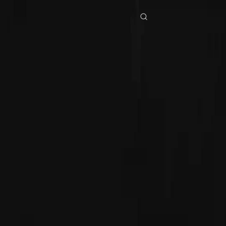
Accueil
Séries
maman ne fuis pas le papa prof arrive Épisode 64