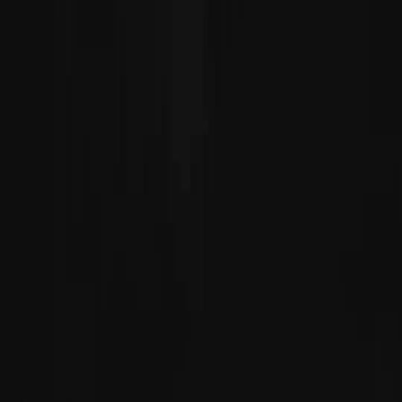
Débloquer cet épisode
Tous les épisodes
MAMAN, NE FUIS PAS : LE PAPA PROF ARRIVE
MAMAN, NE FUIS PAS : LE PAPA PROF ARRIVE
Épisode
64
2.3K
2.6K
Seconde chance
Conflit familial
Contemporain
La Demande en Mariage
Énora et Albin discutent de leur relation et du statut qu'Albin souhaite officialiser, faisant
référence à une précédente demande en mariage et à des rendez-vous arrangés.Albin
réussira-t-il à convaincre Énora de se marier avec lui ?