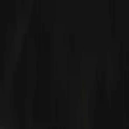
FAQ
Contactez-nous
support@netshort.com
business@netshort.com
Séries
Drames Épiques
Séries tendance
Télécharger l'application
NetShort | All Rights Reserved |
2026
NETSTORY PTE. LTD.
Accueil