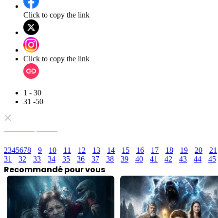
Click to copy the link
Click to copy the link
1 - 30
31 -50
Tous les épisodes
2
3
4
5
6
7
8
9
10
11
12
13
14
15
16
17
18
19
20
21
31
32
33
34
35
36
37
38
39
40
41
42
43
44
45
Recommandé pour vous