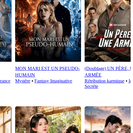
MON MARI EST UN PSEUDO-
(Doublage) UN PÈRE, 
HUMAIN
ARMÉE
eance
Mystère
⦁
Fantasy Imaginative
Rétribution karmique
⦁
Id
Secrète