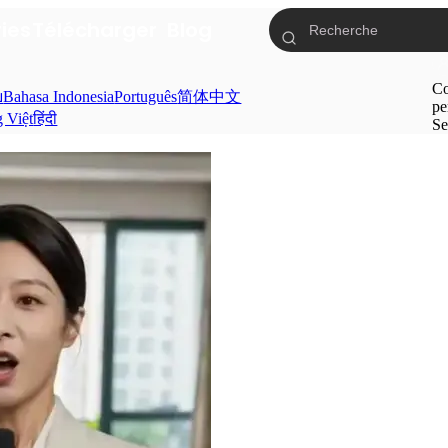
ries
Télécharger
Blog
Co
ย
Bahasa Indonesia
Português
简体中文
pe
g Việt
हिंदी
Se