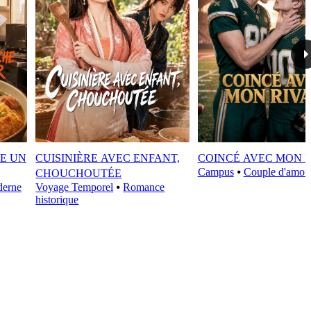
E UN
CUISINIÈRE AVEC ENFANT,
COINCÉ AVEC MON 
Campus
⦁
Couple d'amou
CHOUCHOUTÉE
erne
Voyage Temporel
⦁
Romance
historique