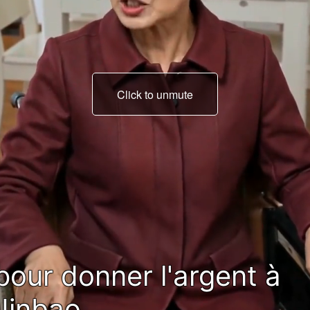
Click to unmute
et acheter son appareil
de rééducation.