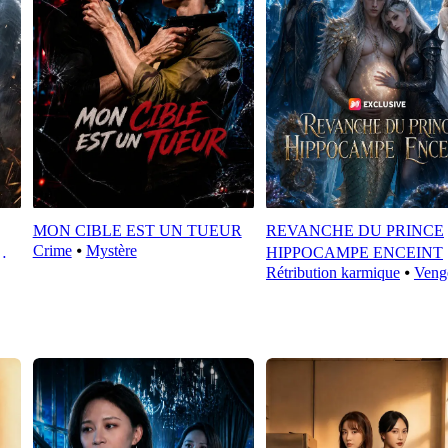
MON CIBLE EST UN TUEUR
REVANCHE DU PRINCE
Crime
⦁
Mystère
HIPPOCAMPE ENCEINT
Rétribution karmique
⦁
Veng