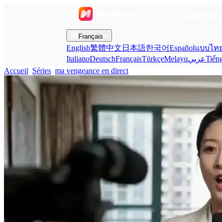
Accueil
Sé
Français
English
繁體中文
日本語
한국어
Español
แบบไท
Italiano
Deutsch
Français
Türkçe
Melayu
عربي
Tiến
Accueil
Séries
ma vengeance en direct