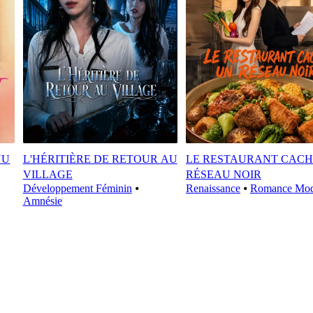
NU
L'HÉRITIÈRE DE RETOUR AU
LE RESTAURANT CACH
VILLAGE
RÉSEAU NOIR
Développement Féminin
⦁
Renaissance
⦁
Romance Mod
Amnésie