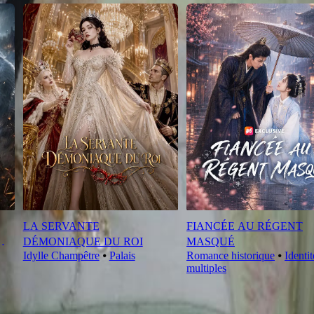
LA SERVANTE
FIANCÉE AU RÉGENT
DÉMONIAQUE DU ROI
MASQUÉ
Idylle Champêtre
⦁
Palais
Romance historique
⦁
Identit
multiples