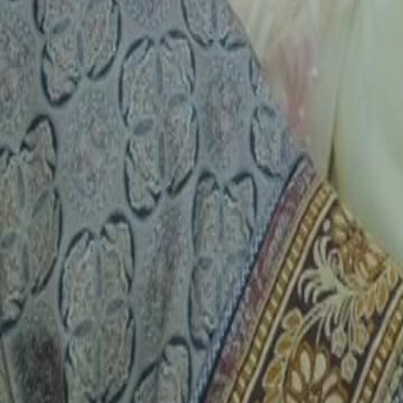
Click to copy the link
Click to copy the link
1 - 30
31 - 60
61 -70
Tous les épisodes
1
2
3
4
5
6
7
8
9
10
11
12
13
14
15
16
17
18
19
20
21
22
31
32
33
34
35
36
37
38
39
40
41
42
43
44
45
59
60
61
62
63
64
65
66
67
68
69
70
Recommandé pour vous