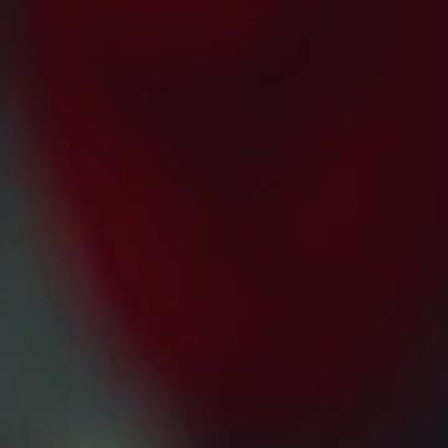
nnectez-vous pour commencer votre expérience
rsonnalisée
 connecter