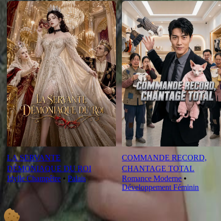
LA SERVANTE
COMMANDE RECORD,
DÉMONIAQUE DU ROI
CHANTAGE TOTAL
Idylle Champêtre
⦁
Palais
Romance Moderne
⦁
Développement Féminin