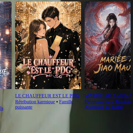
LE CHAUFFEUR EST LE PDG
MARIÉE AU JIAO MA
Rétribution karmique
⦁
Famille
Développement Féminin
puissante
Ascension du Faible
és