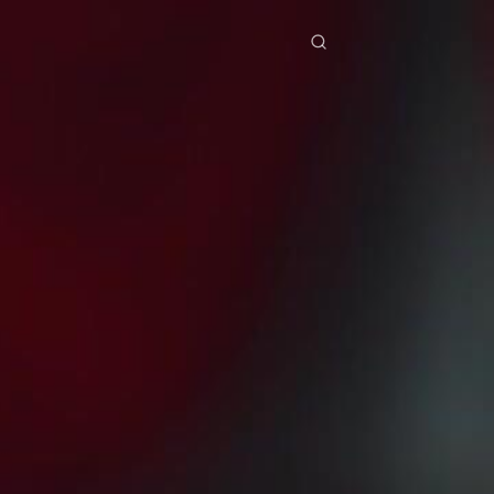
ries
Télécharger
Blog
Co
ย
Bahasa Indonesia
Português
简体中文
pe
g Việt
हिंदी
Se