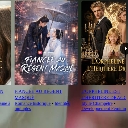
ON
FIANCÉE AU RÉGENT
L'ORPHELINE EST
MASQUÉ
L'HÉRITIÈRE DRAGO
aine à
Romance historique
⦁
Identités
Idylle Champêtre
⦁
multiples
Développement Féminin