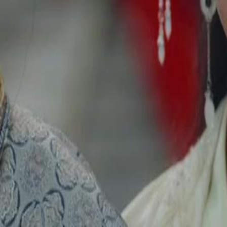
Débloquer cet épisode
L'INCONNU DIVIN
Épisode
58
2.2K
2.3K
Identités multiples
Amour Immortel
Affection réciproque
L'INCONNU DIVIN
Le Roi Divin, déguisé en mendiant, épouse Rose de Valois. Maltraité pa
lors d'un banquet. Face à leur hostilité persistante, il déploie sa puissa