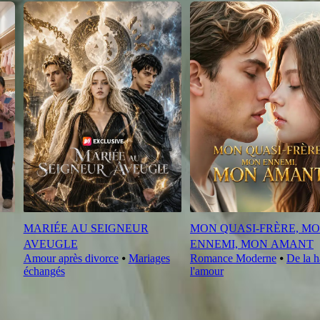
MARIÉE AU SEIGNEUR
MON QUASI-FRÈRE, M
AVEUGLE
ENNEMI, MON AMANT
Amour après divorce
⦁
Mariages
Romance Moderne
⦁
De la h
échangés
l'amour