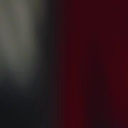
Accueil
Sé
Français
English
繁體中文
日本語
한국어
Español
แบบไท
Italiano
Deutsch
Français
Türkçe
Melayu
عربي
Tiến
Accueil
Séries
linconnu divin Épisode 58