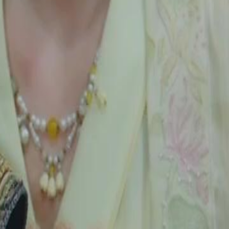
23
24
25
26
27
28
29
30
46
47
48
49
50
51
52
53
54
55
56
57