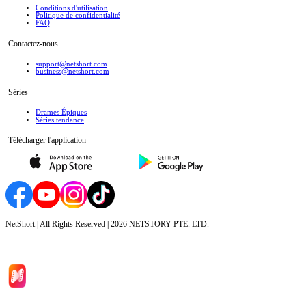
Conditions d'utilisation
Politique de confidentialité
FAQ
Contactez-nous
support@netshort.com
business@netshort.com
Séries
Drames Épiques
Séries tendance
Télécharger l'application
NetShort | All Rights Reserved |
2026
NETSTORY PTE. LTD.
Accueil