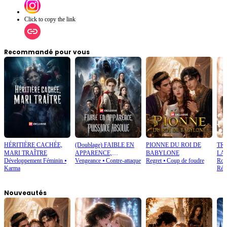
Click to copy the link
Recommandé pour vous
HÉRITIÈRE CACHÉE,
(Doublage) FAIBLE EN
PIONNE DU ROI DE
TRA
MARI TRAÎTRE
APPARENCE,
BABYLONE
LA
Développement Féminin
⦁
Vengeance
⦁
Contre-attaque
Regret
⦁
Coup de foudre
Rom
PUISSANCE ABSOLUE
Karma
Rétr
Nouveautés