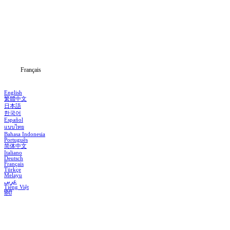
Séries
Télécharger
Blog
Français
English
繁體中文
日本語
한국어
Español
แบบไทย
Bahasa Indonesia
Português
简体中文
Italiano
Deutsch
Français
Türkçe
Melayu
عربي
Tiếng Việt
हिंदी