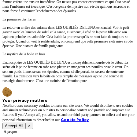
femme créent une tension immédiate. On ne sait pas encore exactement ce qui s'est passé,
mais l'ambiance est électrique. C'est ce genre de mystère non résolu qui nous accroche et
nous force à continuer l'enchaînement des épisodes.
La promesse des frères
Le retour en arrière des enfants dans LES OUBLIÉS DE LUNA est crucial. Voir le petit
garçon avec les lunettes de soleil et la canne, si sérieux, à côté de la petite fille avec son
lapin en peluche, est adorable. Cela établit la promesse qu'ils se sont faite de toujours se
protéger. Quand on voit la réalité adulte, on comprend que cette promesse a été mise à rude
épreuve. Une histoire de famille poignante.
Le mystère de la boîte en bois
L'atmosphère de LES OUBLIÉS DE LUNA est incroyablement lourde dès le début. La
scène où la jeune femme en robe rose pleure en mangeant ses nouilles brise le cœur. On
sent un poids immense sur ses épaules, comme si elle portait les secrets de toute une
famille. La transition vers la boîte en bois remplie de messages ajoute une couche de
nostalgie douloureuse. C'est une maîtrise de l'émotion pure.
Your privacy matters
NetShort uses necessary cookies to make our site work. We would also like to use cookies
and similar technologies on our sites to personalize content and provide and improve site
features.If you 'Accept all', you allow us and our third-party partners to collect and use your
Cookie Policy
personal irformation as described in our
.
Accept All
×
À propos