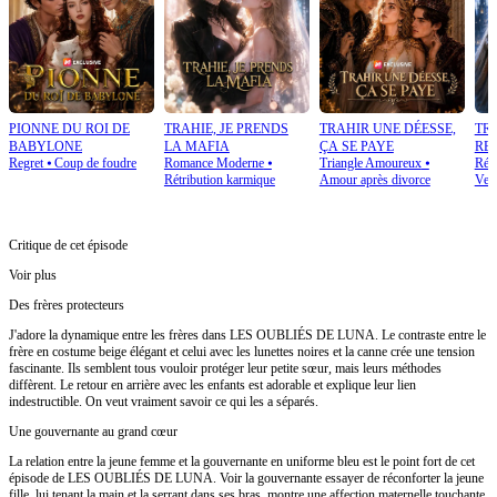
PIONNE DU ROI DE
TRAHIE, JE PRENDS
TRAHIR UNE DÉESSE,
TRA
BABYLONE
LA MAFIA
ÇA SE PAYE
RE
Regret
⦁
Coup de foudre
Romance Moderne
⦁
Triangle Amoureux
⦁
Rétr
Rétribution karmique
Amour après divorce
Ven
Critique de cet épisode
Voir plus
Des frères protecteurs
J'adore la dynamique entre les frères dans LES OUBLIÉS DE LUNA. Le contraste entre le
frère en costume beige élégant et celui avec les lunettes noires et la canne crée une tension
fascinante. Ils semblent tous vouloir protéger leur petite sœur, mais leurs méthodes
diffèrent. Le retour en arrière avec les enfants est adorable et explique leur lien
indestructible. On veut vraiment savoir ce qui les a séparés.
Une gouvernante au grand cœur
La relation entre la jeune femme et la gouvernante en uniforme bleu est le point fort de cet
épisode de LES OUBLIÉS DE LUNA. Voir la gouvernante essayer de réconforter la jeune
fille, lui tenant la main et la serrant dans ses bras, montre une affection maternelle touchante.