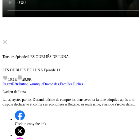
Click to unmute
Tous les épisodes
LES OUBLIÉS DE LUNA
LES OUBLIÉS DE LUNA
Épisode
11
10.1K
29.0K
Regret
Rétribution karmique
Drame des Familles Riches
L'adieu de Luna
Luna, rejetée par les Durand, décide de rompre les liens avec sa famille adoptive après une
dispute déchirante et confie ses économies à Roxane, sa seule amie, avant de s'isoler dans le
grenier, symbole de ses souvenirs douloureux.Que deviendra Luna après son départ des
Durand ?
Click to copy the link