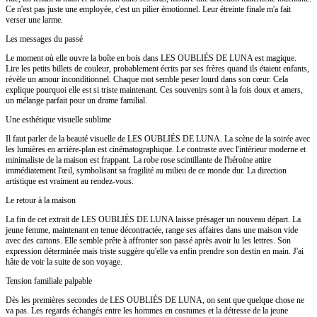
Ce n'est pas juste une employée, c'est un pilier émotionnel. Leur étreinte finale m'a fait
verser une larme.
Les messages du passé
Le moment où elle ouvre la boîte en bois dans LES OUBLIÉS DE LUNA est magique.
Lire les petits billets de couleur, probablement écrits par ses frères quand ils étaient enfants,
révèle un amour inconditionnel. Chaque mot semble peser lourd dans son cœur. Cela
explique pourquoi elle est si triste maintenant. Ces souvenirs sont à la fois doux et amers,
un mélange parfait pour un drame familial.
Une esthétique visuelle sublime
Il faut parler de la beauté visuelle de LES OUBLIÉS DE LUNA. La scène de la soirée avec
les lumières en arrière-plan est cinématographique. Le contraste avec l'intérieur moderne et
minimaliste de la maison est frappant. La robe rose scintillante de l'héroïne attire
immédiatement l'œil, symbolisant sa fragilité au milieu de ce monde dur. La direction
artistique est vraiment au rendez-vous.
Le retour à la maison
La fin de cet extrait de LES OUBLIÉS DE LUNA laisse présager un nouveau départ. La
jeune femme, maintenant en tenue décontractée, range ses affaires dans une maison vide
avec des cartons. Elle semble prête à affronter son passé après avoir lu les lettres. Son
expression déterminée mais triste suggère qu'elle va enfin prendre son destin en main. J'ai
hâte de voir la suite de son voyage.
Tension familiale palpable
Dès les premières secondes de LES OUBLIÉS DE LUNA, on sent que quelque chose ne
va pas. Les regards échangés entre les hommes en costumes et la détresse de la jeune